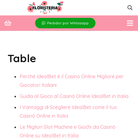
Pedidor por Whtasapp
Table
Perché IdealBet è il Casino Online Migliore per
Giocatori Italiani
Guida al Gioco al Casinò Online IdealBet in Italia
I Vantaggi di Scegliere IdealBet come il tuo
Casinò Online in Italia
Le Migliori Slot Machine e Giochi da Casinò
Online su IdealBet in Italia