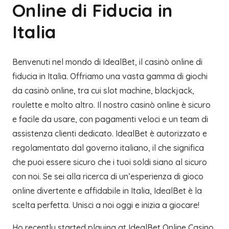
Online di Fiducia in
Italia
Benvenuti nel mondo di IdealBet, il casinò online di
fiducia in Italia. Offriamo una vasta gamma di giochi
da casinò online, tra cui slot machine, blackjack,
roulette e molto altro. Il nostro casinò online è sicuro
e facile da usare, con pagamenti veloci e un team di
assistenza clienti dedicato. IdealBet è autorizzato e
regolamentato dal governo italiano, il che significa
che puoi essere sicuro che i tuoi soldi siano al sicuro
con noi. Se sei alla ricerca di un’esperienza di gioco
online divertente e affidabile in Italia, IdealBet è la
scelta perfetta. Unisci a noi oggi e inizia a giocare!
Ho recently started playing at IdealBet Online Casino