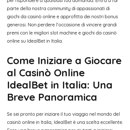
per rispondere a qualsiasi tua domanda. Entra a far
parte della nostra community di appassionati di
giochi da casinò online e approfitta dei nostri bonus
generosi. Non perdere l’occasione di vincere grandi
premi con le migliori slot machine e giochi da casinò
online su IdealBet in Italia.
Come Iniziare a Giocare
al Casinò Online
IdealBet in Italia: Una
Breve Panoramica
Se sei pronto per iniziare il tuo viaggio nel mondo del
casinò online in Italia, IdealBet è una scelta eccellente.