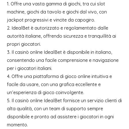
1. Offre una vasta gamma di giochi, tra cui slot
machine, giochi da tavolo e giochi dal vivo, con
jackpot progressivi e vincite da capogiro.
2. IdealBet è autorizzato e regolamentato dalle
autorità italiane, offrendo sicurezza e tranquillità ai
propri giocatori.
3. Il casinò online IdealBet è disponibile in italiano,
consentendo una facile comprensione e navigazione
per i giocatori italiani.
4. Offre una piattaforma di gioco online intuitiva e
facile da usare, con una grafica eccellente e
un’esperienza di gioco coinvolgente.
5. Il casinò online IdealBet fornisce un servizio clienti di
alta qualità, con un team di supporto sempre
disponibile e pronto ad assistere i giocatori in ogni
momento.