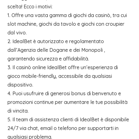
scelta! Ecco i motivi:
1. Offre una vasta gamma di giochi da casinò, tra cui
slot machine, giochi da tavolo e giochi con croupier
dal vivo.
2. IdealBet è autorizzato e regolamentato
dall’Agenzia delle Dogane e dei Monopoli ,
garantendo sicurezza e affidabilità.
3. Il casinò online IdealBet offre un’esperienza di
gioco mobile-friendly, accessibile da qualsiasi
dispositivo.
4. Puoi usufruire di generosi bonus di benvenuto e
promozioni continue per aumentare le tue possibilità
di vincita.
5. Il team di assistenza clienti di IdealBet è disponibile
24/7 via chat, email o telefono per supportarti in
qualsiasi problema.