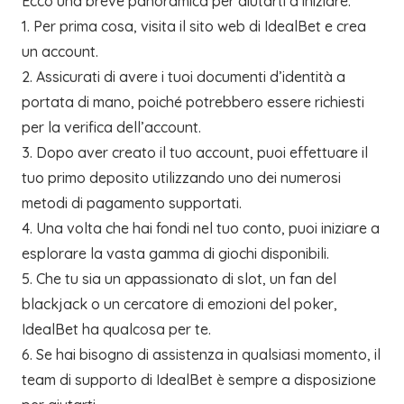
Ecco una breve panoramica per aiutarti a iniziare:
1. Per prima cosa, visita il sito web di IdealBet e crea
un account.
2. Assicurati di avere i tuoi documenti d’identità a
portata di mano, poiché potrebbero essere richiesti
per la verifica dell’account.
3. Dopo aver creato il tuo account, puoi effettuare il
tuo primo deposito utilizzando uno dei numerosi
metodi di pagamento supportati.
4. Una volta che hai fondi nel tuo conto, puoi iniziare a
esplorare la vasta gamma di giochi disponibili.
5. Che tu sia un appassionato di slot, un fan del
blackjack o un cercatore di emozioni del poker,
IdealBet ha qualcosa per te.
6. Se hai bisogno di assistenza in qualsiasi momento, il
team di supporto di IdealBet è sempre a disposizione