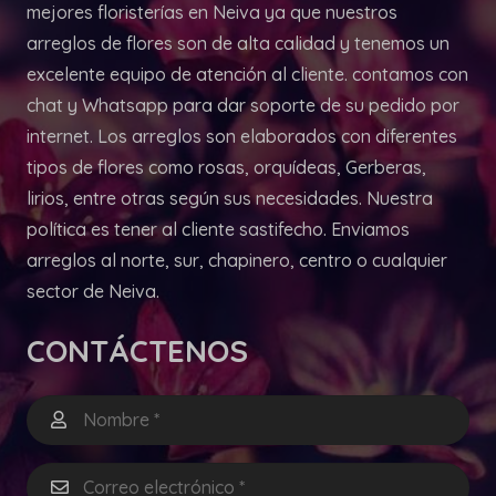
mejores floristerías en Neiva ya que nuestros
arreglos de flores son de alta calidad y tenemos un
excelente equipo de atención al cliente. contamos con
chat y Whatsapp para dar soporte de su pedido por
internet. Los arreglos son elaborados con diferentes
tipos de flores como rosas, orquídeas, Gerberas,
lirios, entre otras según sus necesidades. Nuestra
política es tener al cliente sastifecho. Enviamos
arreglos al norte, sur, chapinero, centro o cualquier
sector de Neiva.
CONTÁCTENOS