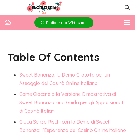
Pedidor por Whtasapp
Table Of Contents
Sweet Bonanza: la Demo Gratuita per un
Assaggio del Casinò Online Italiano
Come Giocare alla Versione Dimostrativa di
Sweet Bonanza: una Guida per gli Appassionati
di Casinò Italiani
Gioca Senza Rischi con la Demo di Sweet
Bonanza: l’Esperienza del Casinò Online Italiano