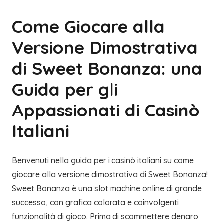
Come Giocare alla
Versione Dimostrativa
di Sweet Bonanza: una
Guida per gli
Appassionati di Casinò
Italiani
Benvenuti nella guida per i casinò italiani su come
giocare alla versione dimostrativa di Sweet Bonanza!
Sweet Bonanza è una slot machine online di grande
successo, con grafica colorata e coinvolgenti
funzionalità di gioco. Prima di scommettere denaro