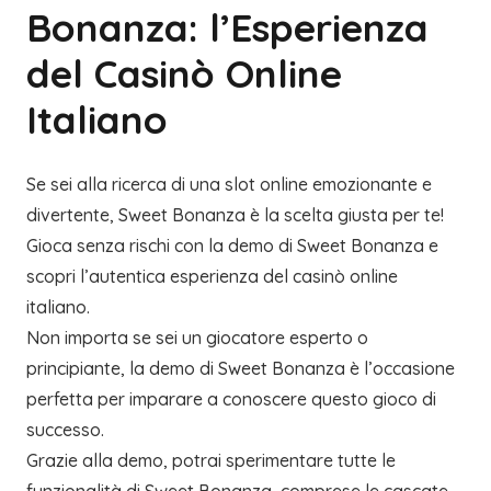
Bonanza: l’Esperienza
del Casinò Online
Italiano
Se sei alla ricerca di una slot online emozionante e
divertente, Sweet Bonanza è la scelta giusta per te!
Gioca senza rischi con la demo di Sweet Bonanza e
scopri l’autentica esperienza del casinò online
italiano.
Non importa se sei un giocatore esperto o
principiante, la demo di Sweet Bonanza è l’occasione
perfetta per imparare a conoscere questo gioco di
successo.
Grazie alla demo, potrai sperimentare tutte le