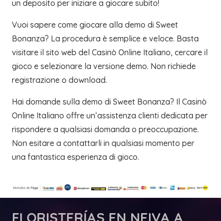
un deposito per iniziare a giocare subito!
Vuoi sapere come giocare alla demo di Sweet
Bonanza? La procedura è semplice e veloce. Basta
visitare il sito web del Casinò Online Italiano, cercare il
gioco e selezionare la versione demo. Non richiede
registrazione o download.
Hai domande sulla demo di Sweet Bonanza? Il Casinò
Online Italiano offre un’assistenza clienti dedicata per
rispondere a qualsiasi domanda o preoccupazione.
Non esitare a contattarli in qualsiasi momento per
una fantastica esperienza di gioco.
FLORISTERÍAS
EN NEIVA A