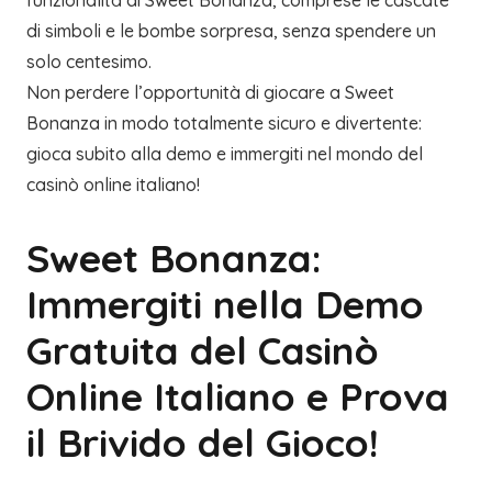
funzionalità di Sweet Bonanza, comprese le cascate
di simboli e le bombe sorpresa, senza spendere un
solo centesimo.
Non perdere l’opportunità di giocare a Sweet
Bonanza in modo totalmente sicuro e divertente:
gioca subito alla demo e immergiti nel mondo del
casinò online italiano!
Sweet Bonanza:
Immergiti nella Demo
Gratuita del Casinò
Online Italiano e Prova
il Brivido del Gioco!