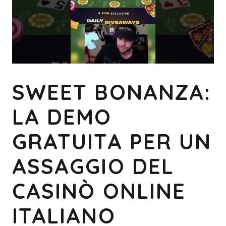
SWEET BONANZA:
LA DEMO
GRATUITA PER UN
ASSAGGIO DEL
CASINÒ ONLINE
ITALIANO