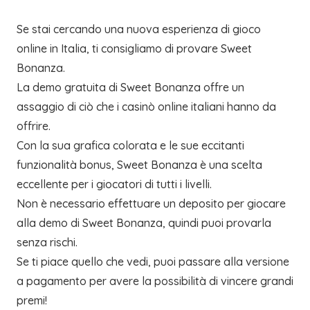
Se stai cercando una nuova esperienza di gioco
online in Italia, ti consigliamo di provare Sweet
Bonanza.
La demo gratuita di Sweet Bonanza offre un
assaggio di ciò che i casinò online italiani hanno da
offrire.
Con la sua grafica colorata e le sue eccitanti
funzionalità bonus, Sweet Bonanza è una scelta
eccellente per i giocatori di tutti i livelli.
Non è necessario effettuare un deposito per giocare
alla demo di Sweet Bonanza, quindi puoi provarla
senza rischi.
Se ti piace quello che vedi, puoi passare alla versione
a pagamento per avere la possibilità di vincere grandi
premi!