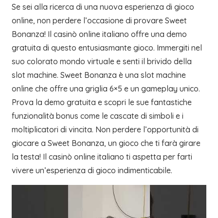
Se sei alla ricerca di una nuova esperienza di gioco
online, non perdere l’occasione di provare Sweet
Bonanza! Il casinò online italiano offre una demo
gratuita di questo entusiasmante gioco. Immergiti nel
suo colorato mondo virtuale e senti il brivido della
slot machine. Sweet Bonanza è una slot machine
online che offre una griglia 6×5 e un gameplay unico.
Prova la demo gratuita e scopri le sue fantastiche
funzionalità bonus come le cascate di simboli e i
moltiplicatori di vincita. Non perdere l’opportunità di
giocare a Sweet Bonanza, un gioco che ti farà girare
la testa! Il casinò online italiano ti aspetta per farti
vivere un’esperienza di gioco indimenticabile.