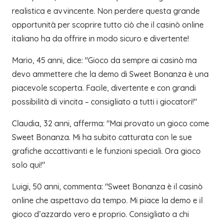
realistica e avvincente. Non perdere questa grande
opportunità per scoprire tutto ciò che il casinò online
italiano ha da offrire in modo sicuro e divertente!
Mario, 45 anni, dice:
Gioco da sempre ai casinò ma
devo ammettere che la demo di Sweet Bonanza è una
piacevole scoperta. Facile, divertente e con grandi
possibilità di vincita – consigliato a tutti i giocatori!
Claudia, 32 anni, afferma:
Mai provato un gioco come
Sweet Bonanza. Mi ha subito catturata con le sue
grafiche accattivanti e le funzioni speciali. Ora gioco
solo qui!
Luigi, 50 anni, commenta:
Sweet Bonanza è il casinò
online che aspettavo da tempo. Mi piace la demo e il
gioco d’azzardo vero e proprio. Consigliato a chi