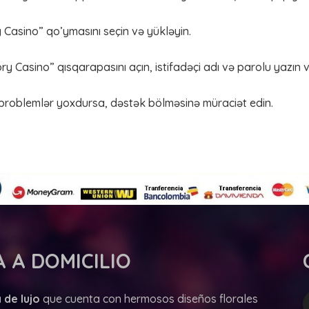
 Casino” qo’ymasını seçin və yükləyin.
 Casino” qısqarapasını açın, istifadəçi adı və parolu yazın v
 problemlər yoxdursa, dəstək bölməsinə müraciət edin.
 A DOMICILIO
 de lujo
que cuenta con hermosos diseños florales