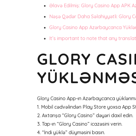
Əlavə Edilmiş: Glory Casino App APK 
Nəşə Qədər Daha Səlahiyyətli: Glory C
Glory Casino App Azərbaycanca Yüklən
It’s important to note that any transla
GLORY CAS
YÜKLƏNMƏSI
Glory Casino App-ın Azərbaycanca yüklənməsi
1. Mobil cədvəlindən Play Store yoxsa App St
2. Axtarışa “Glory Casino” dəyəri daxil edin.
3. Tap-ın “Glory Casino” icazəsini verin.
4. “İndi yüklə” düyməsini basın.