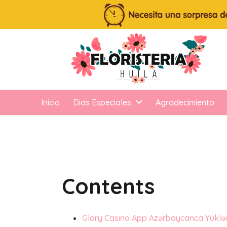
Inicio
Dias Especiales
Agradecimiento
Contents
Glory Casino App Azərbaycanca Yüklənm