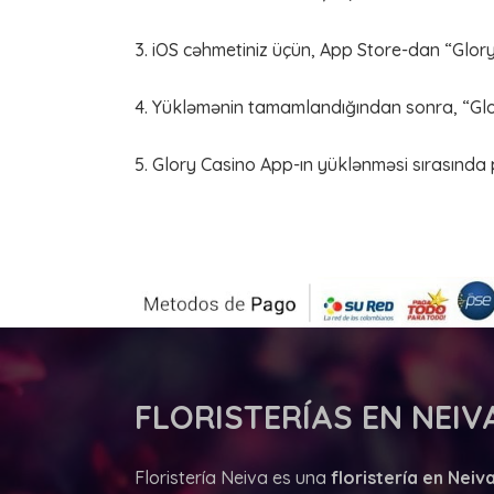
3. iOS cəhmetiniz üçün, App Store-dan “Glory
4. Yükləmənin tamamlandığından sonra, “Glory
5. Glory Casino App-ın yüklənməsi sırasında
FLORISTERÍAS
EN NEIVA
Floristería Neiva es una
floristería en Neiva