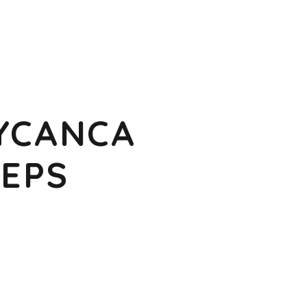
YCANCA
TEPS