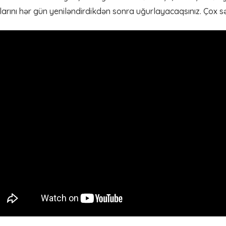
larını hər gün yeniləndirdikdən sonra uğurlayacaqsınız. Çox sə