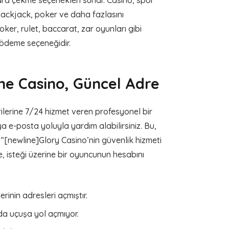
para çekme seçenekleri sunar. Casino, spor
 blackjack, poker ve daha fazlasını
oker, rulet, baccarat, zar oyunları gibi
 ödeme seçeneğidir.
ine Casino, Güncel Adre
ilerine 7/24 hizmet veren profesyonel bir
 e-posta yoluyla yardım alabilirsiniz. Bu,
 “[newline]Glory Casino’nin güvenlik hizmeti
, isteği üzerine bir oyuncunun hesabını
rinin adresleri açmıştır.
da uçuşa yol açmıyor.