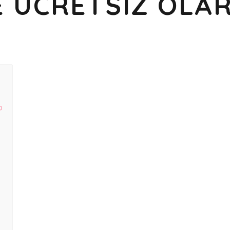
 ÜCRETSIZ OLAR
o