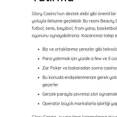
Glory Casino’nun destek ekibi gibi önemli b
yoluyla iletişime geçilebilir. Bu resmi Beauty
futbol, tenis, beyzbol, from yarışı, basketbo
oyununu oynayabilirsiniz. Kazancınızı talep 
Biz ve ortaklarımız çerezler gibi teknol
Para yatırmak için yüzde a few ve 5 ücr
Zar Poker ve bakaradan sonra casinos m
Bu konuda endişelenmenize gerek yok –
geçerler.
Gerçek parayla çevrimiçi slot oynamak i
Operatör büyük markalarla işbirliği ya