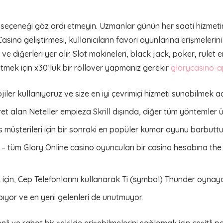
ir seçeneği göz ardı etmeyin. Uzmanlar günün her saati hizme
 Casino geliştirmesi, kullanıcıların favori oyunlarına erişmeleri
l ve diğerleri yer alır. Slot makineleri, black jack, poker, ru
etmek için x30’luk bir rollover yapmanız gerekir
glorycasino-
ojiler kullanıyoruz ve size en iyi çevrimiçi hizmeti sunabilmek 
et alan Neteller empieza Skrill dışında, diğer tüm yöntemler üc
üşterileri için bir sonraki en popüler kumar oyunu barbuttu
 tüm Glory Online casino oyuncuları bir casino hesabına th
çin, Cep Telefonlarını kullanarak Ti (symbol) Thunder oynayab
pıyor ve en yeni gelenleri de unutmuyor.