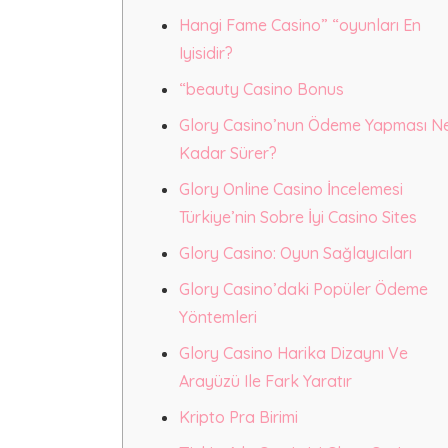
Hangi Fame Casino” “oyunları En
Iyisidir?
“beauty Casino Bonus
Glory Casino’nun Ödeme Yapması N
Kadar Sürer?
Glory Online Casino İncelemesi
Türkiye’nin Sobre İyi Casino Sites
Glory Casino: Oyun Sağlayıcıları
Glory Casino’daki Popüler Ödeme
Yöntemleri
Glory Casino Harika Dizaynı Ve
Arayüzü Ile Fark Yaratır
Kripto Pra Birimi