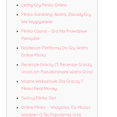
Cechy Gry Plinko Online
Plinko Gambling: Abilità, Zasady Gry
We Wygrywanie
Plinko Casino – Gra Na Prawdziwe
Pieniądze
Najlepsze Platformy Do Gry Watts
Online Plinko
Recenzje Graczy (3 Recenzje Graczy
Unces Ich Pseudonimami Watts Grze)
Ważne Wskazówki Dla Graczy T
Plinko Real Money
Twórcy Plinko Slot
Online Plinko – Wszystko, Co Musisz
Wiedzieć O Tej Popularnej Grze