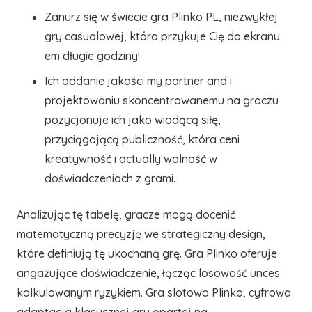
Zanurz się w świecie gra Plinko PL, niezwykłej
gry casualowej, która przykuje Cię do ekranu
em długie godziny!
Ich oddanie jakości my partner and i
projektowaniu skoncentrowanemu na graczu
pozycjonuje ich jako wiodącą siłę,
przyciągającą publiczność, która ceni
kreatywność i actually wolność w
doświadczeniach z grami.
Analizując tę tabelę, gracze mogą docenić
matematyczną precyzję we strategiczny design,
które definiują tę ukochaną grę. Gra Plinko oferuje
angażujące doświadczenie, łącząc losowość unces
kalkulowanym ryzykiem. Gra slotowa Plinko, cyfrowa