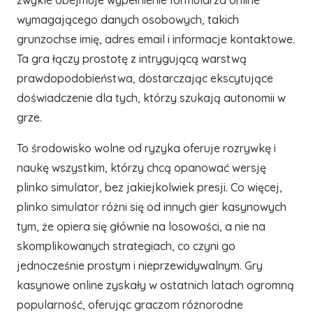
zwykle obejmuje wypełnienie formularza online
wymagającego danych osobowych, takich
grunzochse imię, adres email i informacje kontaktowe.
Ta gra łączy prostotę z intrygującą warstwą
prawdopodobieństwa, dostarczając ekscytujące
doświadczenie dla tych, którzy szukają autonomii w
grze.
To środowisko wolne od ryzyka oferuje rozrywkę i
naukę wszystkim, którzy chcą opanować wersję
plinko simulator, bez jakiejkolwiek presji. Co więcej,
plinko simulator różni się od innych gier kasynowych
tym, że opiera się głównie na losowości, a nie na
skomplikowanych strategiach, co czyni go
jednocześnie prostym i nieprzewidywalnym. Gry
kasynowe online zyskały w ostatnich latach ogromną
popularność, oferując graczom różnorodne