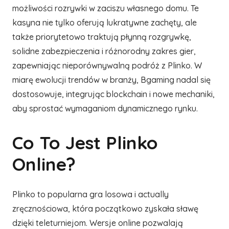
możliwości rozrywki w zaciszu własnego domu. Te
kasyna nie tylko oferują lukratywne zachęty, ale
także priorytetowo traktują płynną rozgrywkę,
solidne zabezpieczenia i różnorodny zakres gier,
zapewniając nieporównywalną podróż z Plinko. W
miarę ewolucji trendów w branży, Bgaming nadal się
dostosowuje, integrując blockchain i nowe mechaniki,
aby sprostać wymaganiom dynamicznego rynku.
Co To Jest Plinko
Online?
Plinko to popularna gra losowa i actually
zręcznościowa, która początkowo zyskała sławę
dzięki teleturniejom. Wersje online pozwalają