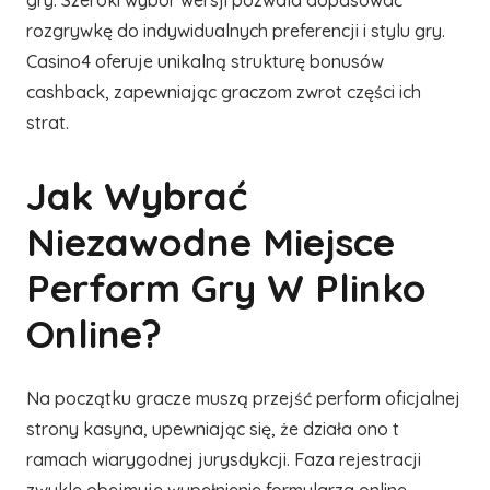
gry. Szeroki wybór wersji pozwala dopasować
rozgrywkę do indywidualnych preferencji i stylu gry.
Casino4 oferuje unikalną strukturę bonusów
cashback, zapewniając graczom zwrot części ich
strat.
Jak Wybrać
Niezawodne Miejsce
Perform Gry W Plinko
Online?
Na początku gracze muszą przejść perform oficjalnej
strony kasyna, upewniając się, że działa ono t
ramach wiarygodnej jurysdykcji. Faza rejestracji