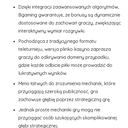
Dzięki integracji zaawansowanych algorytmów,
Bgaming gwarantuje, że bonusy są dynamicznie
dostosowane do zachowań graczy, zwiększając
interaktywny wymiar rozgrywki.
Pochodząca z tradycyjnego formatu
teleturnieju, wersja plinko kasyno zaprasza
graczy do odkrywania domeny przypadku,
gdzie każde odbicie piłki może prowadzić do
lukratywnych wyników.
Mimo łatwych do zrozumienia mechanik, które
przyciągają szeroką publiczność, gra
zachowuje głębię poprzez strategiczną grę.
Jednak proste mechaniki gry mogą nie
przyciągać osób szukających skomplikowanej
głębi strategicznej.