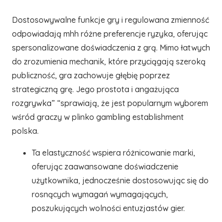
Dostosowywalne funkcje gry i regulowana zmienność
odpowiadają mhh różne preferencje ryzyka, oferując
spersonalizowane doświadczenia z grą. Mimo łatwych
do zrozumienia mechanik, które przyciągają szeroką
publiczność, gra zachowuje głębię poprzez
strategiczną grę. Jego prostota i angażująca
rozgrywka” “sprawiają, że jest popularnym wyborem
wśród graczy w plinko gambling establishment
polska.
Ta elastyczność wspiera różnicowanie marki,
oferując zaawansowane doświadczenie
użytkownika, jednocześnie dostosowując się do
rosnących wymagań wymagających,
poszukujących wolności entuzjastów gier.