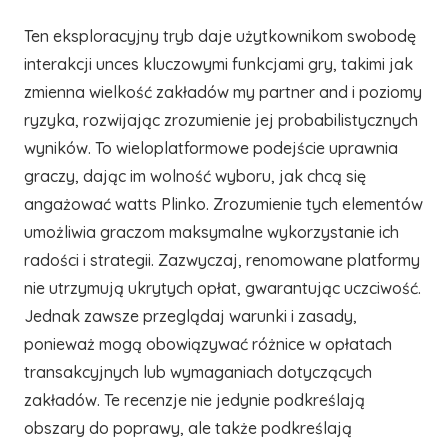
Ten eksploracyjny tryb daje użytkownikom swobodę
interakcji unces kluczowymi funkcjami gry, takimi jak
zmienna wielkość zakładów my partner and i poziomy
ryzyka, rozwijając zrozumienie jej probabilistycznych
wyników. To wieloplatformowe podejście uprawnia
graczy, dając im wolność wyboru, jak chcą się
angażować watts Plinko. Zrozumienie tych elementów
umożliwia graczom maksymalne wykorzystanie ich
radości i strategii. Zazwyczaj, renomowane platformy
nie utrzymują ukrytych opłat, gwarantując uczciwość.
Jednak zawsze przeglądaj warunki i zasady,
ponieważ mogą obowiązywać różnice w opłatach
transakcyjnych lub wymaganiach dotyczących
zakładów. Te recenzje nie jedynie podkreślają
obszary do poprawy, ale także podkreślają