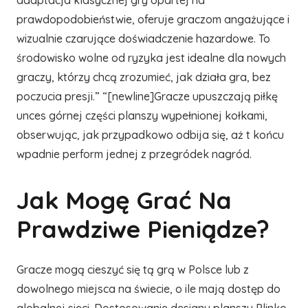
adaptacja klasycznej gry opartej na
prawdopodobieństwie, oferuje graczom angażujące i
wizualnie czarujące doświadczenie hazardowe. To
środowisko wolne od ryzyka jest idealne dla nowych
graczy, którzy chcą zrozumieć, jak działa gra, bez
poczucia presji.” “[newline]Gracze upuszczają piłkę
unces górnej części planszy wypełnionej kołkami,
obserwując, jak przypadkowo odbija się, aż t końcu
wpadnie perform jednej z przegródek nagród.
Jak Mogę Grać Na
Prawdziwe Pieniądze?
Gracze mogą cieszyć się tą grą w Polsce lub z
dowolnego miejsca na świecie, o ile mają dostęp do