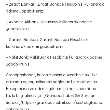
– Ziraat Bankası: Ziraat Bankası Hesabınızı kullanarak
ödeme yapabilirsiniz.
– Akbank: Akbank Hesabınızı kullanarak ödeme
yapabilirsiniz.
– Garanti Bankası: Garanti Bankası Hesabınızı
kullanarak ödeme yapabilirsiniz.
– VakıfBank: VakıfBank Hesabınızı kullanarak ödeme
yapabilirsiniz.
Grandpashabet, kullanıcılarının güvenilir ve hızlı bir
ortamda oynayabilmesini sağlayan bir platformtur.
Hesap açma ve ödeme yöntemleri hakkında daha
fazla bilgi almak için [Grandpashabet Sık Sorulan
Sorular](https://grandpashabet.com/sss) sayfasına
bakabilirsiniz.