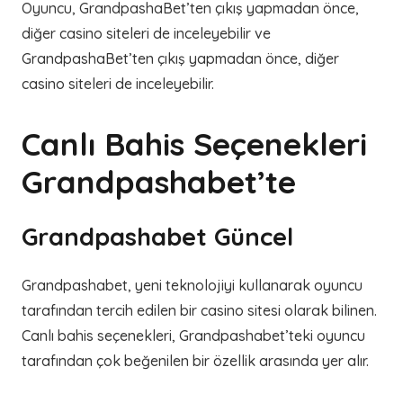
Oyuncu, GrandpashaBet’ten çıkış yapmadan önce,
diğer casino siteleri de inceleyebilir ve
GrandpashaBet’ten çıkış yapmadan önce, diğer
casino siteleri de inceleyebilir.
Canlı Bahis Seçenekleri
Grandpashabet’te
Grandpashabet Güncel
Grandpashabet, yeni teknolojiyi kullanarak oyuncu
tarafından tercih edilen bir casino sitesi olarak bilinen.
Canlı bahis seçenekleri, Grandpashabet’teki oyuncu
tarafından çok beğenilen bir özellik arasında yer alır.