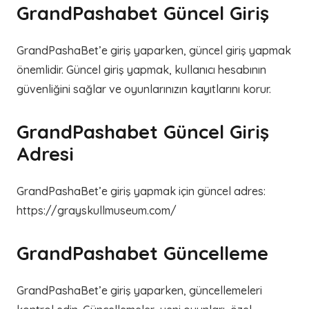
GrandPashabet Güncel Giriş
GrandPashaBet’e giriş yaparken, güncel giriş yapmak
önemlidir. Güncel giriş yapmak, kullanıcı hesabının
güvenliğini sağlar ve oyunlarınızın kayıtlarını korur.
GrandPashabet Güncel Giriş
Adresi
GrandPashaBet’e giriş yapmak için güncel adres:
https://grayskullmuseum.com/
GrandPashabet Güncelleme
GrandPashaBet’e giriş yaparken, güncellemeleri