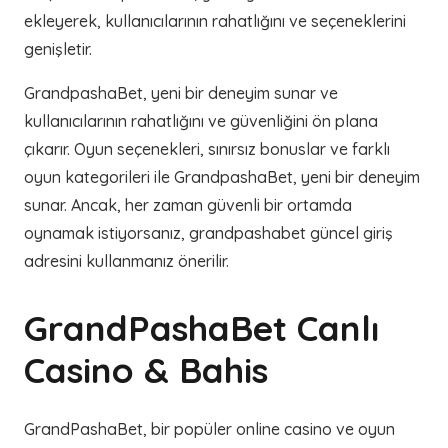
ekleyerek, kullanıcılarının rahatlığını ve seçeneklerini
genişletir.
GrandpashaBet, yeni bir deneyim sunar ve
kullanıcılarının rahatlığını ve güvenliğini ön plana
çıkarır. Oyun seçenekleri, sınırsız bonuslar ve farklı
oyun kategorileri ile GrandpashaBet, yeni bir deneyim
sunar. Ancak, her zaman güvenli bir ortamda
oynamak istiyorsanız, grandpashabet güncel giriş
adresini kullanmanız önerilir.
GrandPashaBet Canlı
Casino & Bahis
GrandPashaBet, bir popüler online casino ve oyun