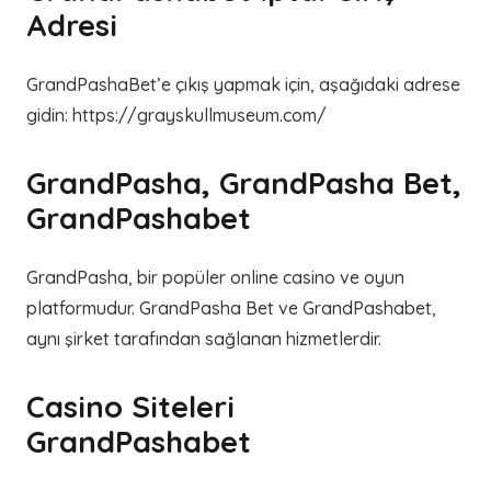
Adresi
GrandPashaBet’e çıkış yapmak için, aşağıdaki adrese
gidin: https://grayskullmuseum.com/
GrandPasha, GrandPasha Bet,
GrandPashabet
GrandPasha, bir popüler online casino ve oyun
platformudur. GrandPasha Bet ve GrandPashabet,
aynı şirket tarafından sağlanan hizmetlerdir.
Casino Siteleri
GrandPashabet