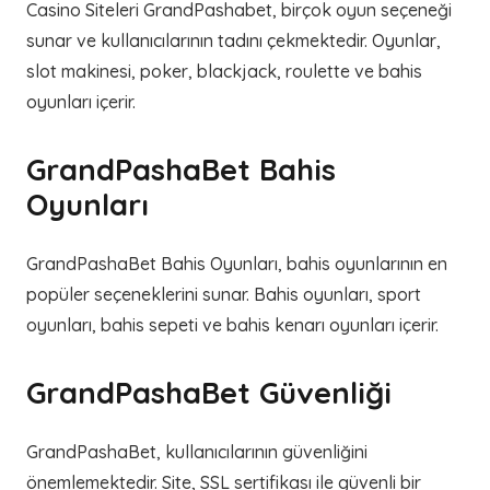
Casino Siteleri GrandPashabet, birçok oyun seçeneği
sunar ve kullanıcılarının tadını çekmektedir. Oyunlar,
slot makinesi, poker, blackjack, roulette ve bahis
oyunları içerir.
GrandPashaBet Bahis
Oyunları
GrandPashaBet Bahis Oyunları, bahis oyunlarının en
popüler seçeneklerini sunar. Bahis oyunları, sport
oyunları, bahis sepeti ve bahis kenarı oyunları içerir.
GrandPashaBet Güvenliği
GrandPashaBet, kullanıcılarının güvenliğini
önemlemektedir. Site, SSL sertifikası ile güvenli bir