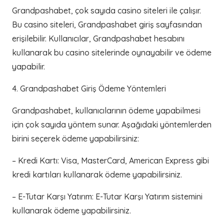
Grandpashabet, çok sayıda casino siteleri ile çalışır.
Bu casino siteleri, Grandpashabet giriş sayfasından
erişilebilir. Kullanıcılar, Grandpashabet hesabını
kullanarak bu casino sitelerinde oynayabilir ve ödeme
yapabilir.
4. Grandpashabet Giriş Ödeme Yöntemleri
Grandpashabet, kullanıcılarının ödeme yapabilmesi
için çok sayıda yöntem sunar. Aşağıdaki yöntemlerden
birini seçerek ödeme yapabilirsiniz:
– Kredi Kartı: Visa, MasterCard, American Express gibi
kredi kartıları kullanarak ödeme yapabilirsiniz.
– E-Tutar Karşı Yatırım: E-Tutar Karşı Yatırım sistemini
kullanarak ödeme yapabilirsiniz.