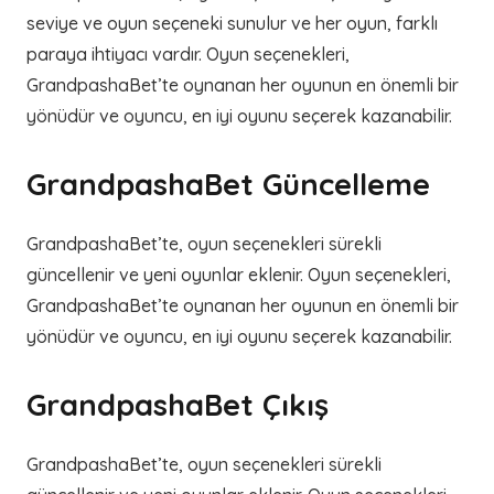
seviye ve oyun seçeneki sunulur ve her oyun, farklı
paraya ihtiyacı vardır. Oyun seçenekleri,
GrandpashaBet’te oynanan her oyunun en önemli bir
yönüdür ve oyuncu, en iyi oyunu seçerek kazanabilir.
GrandpashaBet Güncelleme
GrandpashaBet’te, oyun seçenekleri sürekli
güncellenir ve yeni oyunlar eklenir. Oyun seçenekleri,
GrandpashaBet’te oynanan her oyunun en önemli bir
yönüdür ve oyuncu, en iyi oyunu seçerek kazanabilir.
GrandpashaBet Çıkış
GrandpashaBet’te, oyun seçenekleri sürekli