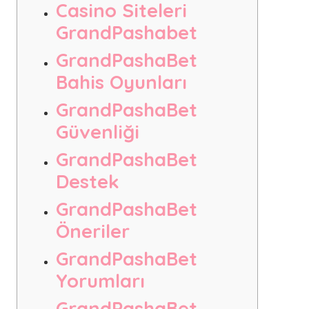
Casino Siteleri
GrandPashabet
GrandPashaBet
Bahis Oyunları
GrandPashaBet
Güvenliği
GrandPashaBet
Destek
GrandPashaBet
Öneriler
GrandPashaBet
Yorumları
GrandPashaBet