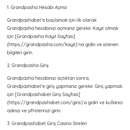
1. Grandpasha Hesabı Açma
Grandpashabet’e başlamak için ilk olarak
Grandpasha hesabınızı açmanız gerekir. Kayıt olmak
için [Grandpasha Kayıt Sayfası]
(https://grandpasha.com/kayit)’na gidin ve istenen
bilgileri girin.
2. Grandpasha Giriş
Grandpasha hesabınızı açtıktan sonra,
Grandpashabet’e giriş yapmanız gerekir. Giriş yapmak
için [Grandpashabet Giriş Sayfası]
(https://grandpashabet.com/giris)’a gidin ve kullanıcı
adınızı ve şifrelerinizi girin.
3. Grandpashabet Giriş Casino Siteleri