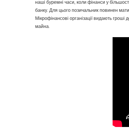
наші буремні часи, коли фінанси у більшост
банку. Для цього позичальник повинен мат
Мікрофінансові організації видають гроші д
майна.