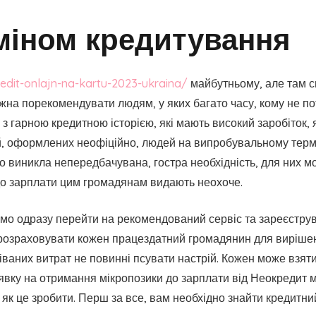
міном кредитування
redit-onlajn-na-kartu-2023-ukraina/
майбутньому, але там св
ожна порекомендувати людям, у яких багато часу, кому не п
 з гарною кредитною історією, які мають високий заробіток,
, оформлених неофіційно, людей на випробувальному термін
о виникла непередбачувана, гостра необхідність, для них 
 до зарплати цим громадянам видають неохоче.
мо одразу перейти на рекомендований сервіс та зареєструв
 розраховувати кожен працездатний громадянин для виріше
ваних витрат не повинні псувати настрій. Кожен може взяти 
заявку на отримання мікропозики до зарплати від Неокредит 
 як це зробити. Перш за все, вам необхідно знайти кредитн