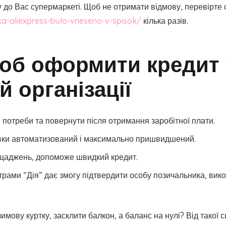
 до Вас супермаркеті. Щоб не отримати відмову, перевірте 
ka-aliexpress-bulo-vneseno-v-spisok/
кілька разів.
щоб оформити кредит 
 організації
 потреби та повернути після отримання заробітної плати.
явки автоматизований і максимально пришвидшений.
ощаджень, допоможе швидкий кредит.
трами “Дія” дає змогу підтвердити особу позичальника, вик
имову куртку, засклити балкон, а баланс на нулі? Від такої 