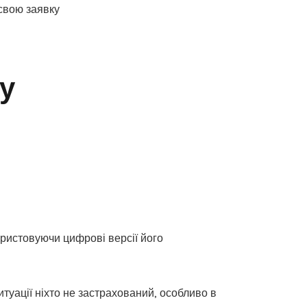
свою заявку
у
ористовуючи цифрові версії його
ситуації ніхто не застрахований, особливо в