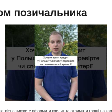
ом позичальника
з легкістю зможете оформити кредит та отримати гроші на кар