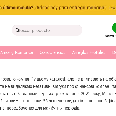
Neiva –
Amor y Romance
Condolencias
Arreglos Frutales
D
озицію компанії у цьому каталозі, але не впливають на об’є
та не видаляємо негативні відгуки про фінансові компанії та
достатньо. За даними перших трьох місяців 2025 року, Мініс
ійськовим в кінці року. Збільшення видатків — це спосіб ф
ів, передбачених для майбутніх періодів.