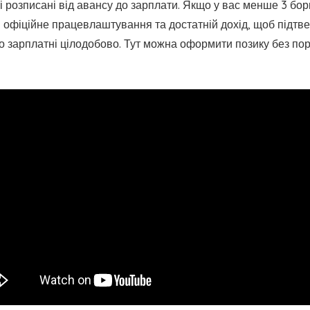
і розписані від авансу до зарплати. Якщо у вас менше 3 бор
и офіційне працевлаштування та достатній дохід, щоб підтв
о зарплатні цілодобово. Тут можна оформити позику без пор