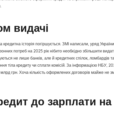
.
ом видачі
 кредитна історія погіршується. ЗМІ написали, уряд Україн
онних потреб на 2025 рік нібито необхідно збільшити видатк
уються не лише банків, але й кредитних спілок, ломбардів т
ння тіла кредиту чи сплати комісій. За інформацією НБУ, 2
9 млрд грн. Хоча кількість оформлених договорів майже не з
едит до зарплати на 