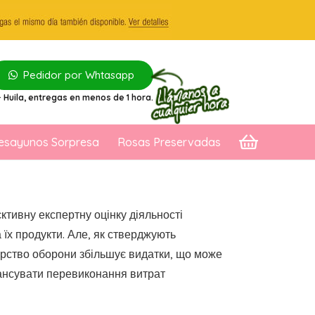
Pedidor por Whtasapp
 Huila
, entregas en menos de 1 hora.
esayunos Sorpresa
Rosas Preservadas
ктивну експертну оцінку діяльності
 їх продукти. Але, як стверджують
терство оборони збільшує видатки, що може
інансувати перевиконання витрат