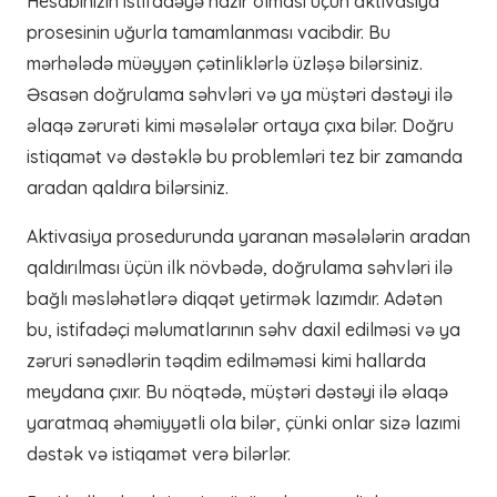
Hesabınızın istifadəyə hazır olması üçün aktivasiya
prosesinin uğurla tamamlanması vacibdir. Bu
mərhələdə müəyyən çətinliklərlə üzləşə bilərsiniz.
Əsasən doğrulama səhvləri və ya müştəri dəstəyi ilə
əlaqə zərurəti kimi məsələlər ortaya çıxa bilər. Doğru
istiqamət və dəstəklə bu problemləri tez bir zamanda
aradan qaldıra bilərsiniz.
Aktivasiya prosedurunda yaranan məsələlərin aradan
qaldırılması üçün ilk növbədə, doğrulama səhvləri ilə
bağlı məsləhətlərə diqqət yetirmək lazımdır. Adətən
bu, istifadəçi məlumatlarının səhv daxil edilməsi və ya
zəruri sənədlərin təqdim edilməməsi kimi hallarda
meydana çıxır. Bu nöqtədə, müştəri dəstəyi ilə əlaqə
yaratmaq əhəmiyyətli ola bilər, çünki onlar sizə lazımi
dəstək və istiqamət verə bilərlər.