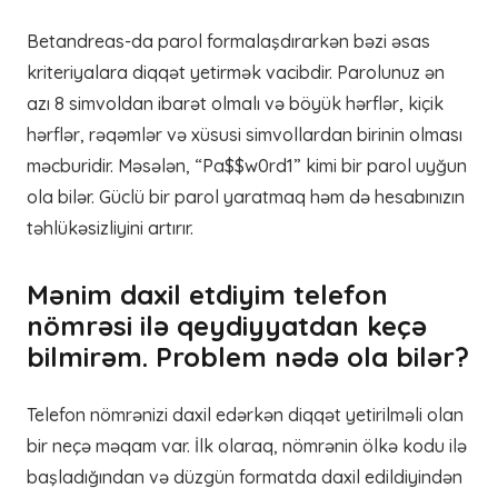
Betandreas-da parol formalaşdırarkən bəzi əsas
kriteriyalara diqqət yetirmək vacibdir. Parolunuz ən
azı 8 simvoldan ibarət olmalı və böyük hərflər, kiçik
hərflər, rəqəmlər və xüsusi simvollardan birinin olması
məcburidir. Məsələn, “Pa$$w0rd1” kimi bir parol uyğun
ola bilər. Güclü bir parol yaratmaq həm də hesabınızın
təhlükəsizliyini artırır.
Mənim daxil etdiyim telefon
nömrəsi ilə qeydiyyatdan keçə
bilmirəm. Problem nədə ola bilər?
Telefon nömrənizi daxil edərkən diqqət yetirilməli olan
bir neçə məqam var. İlk olaraq, nömrənin ölkə kodu ilə
başladığından və düzgün formatda daxil edildiyindən