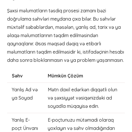
Şəxsi məlumatların təsdiq prosesi zamanı bəzi
doğrulama səhvləri meydana çıxa bilər. Bu səhvlər
müxtəlif səbəblərdən, məsələn, yanlış ad, tarix və ya
əlaqə məlumatlarının təqdim edilməsindən
qaynaqlanır. Əsas məqsəd dəqiq və etibarlı
məlumatların təqdim edilməsidir ki, istifadəçinin hesabı
daha sonra bloklanmasın və ya problem yaşanmasın.
Səhv
Mümkün Çözüm
Yanlış Ad və
Mətn daxil edərkən diqqətli olun
ya Soyad
və şəxsiyyət vəsiqənizdəki ad
soyadla müqayisə edin.
Yanlış E-
E-poçtunuzu mütəmadi olaraq
poçt Ünvanı
yoxlayın və səhv olmadığından