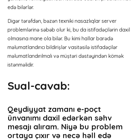
edə bilərlər.
Digər tərəfdən, bəzən texniki nasazlıqlar server
problemlərinə səbəb olur ki, bu da istifadəçilərin daxil
olmasına mane ola bilər. Bu kimi hallar barədə
məlumatlandırıcı bildirişlər vasitəsilə istifadəçilər
məlumatlandırılmalı və müştəri dəstəyindən kömək
istənməlidir.
Sual-cavab:
Qeydiyyat zamanı e-poçt
ünvanımı daxil edərkən səhv
mesajı alıram. Niyə bu problem
ortaya çıxır və necə həll edə