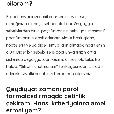
bilərəm?
E-poçt ünvanınızı daxil edərkən səhv mesajı
almağınızın bir neçə səbəbi ola bilər. Ən yaygın
səbəblərdən biri e-poçt ünvanının səhv yazılmasıdır. E-
poçt ünvanınızı daxil edərkən əlavə boşluqların,
nöqtələrin və ya digər simvolların olmadığından əmin
olun. Digər bir səbəb isə e-poçt ünvanınızın artıq
sistemdə qeydiyyatdan keçmiş olması ola bilər. Bu
halda, “Şifrəmi unutmuşam” funksiyasından istifadə
edərək əvvəlki hesabınızı bərpa edə bilərsiniz.
Qeydiyyat zamanı parol
formalaşdırmaqda çətinlik
çəkirəm. Hansı kriteriyalara əməl
etməliyəm?