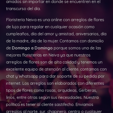
amados sin importar en donde se encuentren en el
transcurso del día.
Floristería Neiva es una online con arreglos de flores
de lujo para regalar en cualquier ocasión como
cumpleaños, día del amor y amistad, aniversarios, día
de la madre, día de la mujer. Contamos con domicilio
de
Domingo a Domingo
porque somos una de las
mejores floristerías en Neiva ya que nuestros
arreglos de flores son de alta calidad y tenemos un
excelente equipo de atención al cliente. contamos con
chat y Whatsapp para dar soporte de su pedido por
internet. Los arreglos son elaborados con diferentes
tipos de flores como rosas, orquídeas, Gerberas,
lirios, entre otras según sus necesidades. Nuestra
política es tener al cliente sastifecho. Enviamos
arreglos al norte, sur, chapinero, centro o cualquier