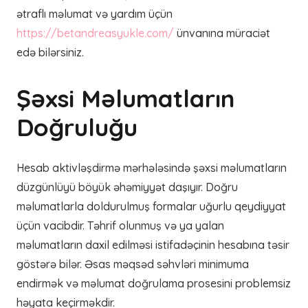
ətraflı məlumat və yardım üçün
https://betandreasyukle.com/
ünvanına müraciət
edə bilərsiniz.
Şəxsi Məlumatların
Doğruluğu
Hesab aktivləşdirmə mərhələsində şəxsi məlumatların
düzgünlüyü böyük əhəmiyyət daşıyır. Doğru
məlumatlarla doldurulmuş formalar uğurlu qeydiyyat
üçün vacibdir. Təhrif olunmuş və ya yalan
məlumatların daxil edilməsi istifadəçinin hesabına təsir
göstərə bilər. Əsas məqsəd səhvləri minimuma
endirmək və məlumat doğrulama prosesini problemsiz
həyata keçirməkdir.