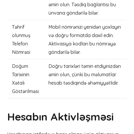
əmin olun. Təsdiq bağlantısı bu
ünvana göndərilə bilər.
Təhrif
Mobil nömrənizi yenidən yoxlayın
olunmuş
və doğru formatda daxil edin.
Telefon
Aktivasiya kodları bu nömrəyə
Nömrəsi
göndərilə bilər.
Doğum
Doğru tarixləri təmin etdiyinizdən
Tarixinin
əmin olun, çünki bu məlumatlar
Xətalı
hesab təsdiqində əhəmiyyətlidir.
Göstərilməsi
Hesabın Aktivləşməsi