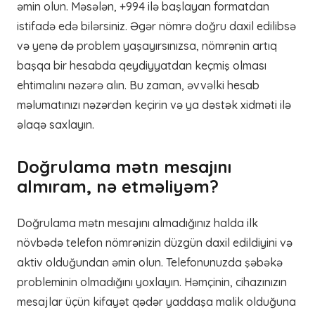
əmin olun. Məsələn, +994 ilə başlayan formatdan
istifadə edə bilərsiniz. Əgər nömrə doğru daxil edilibsə
və yenə də problem yaşayırsınızsa, nömrənin artıq
başqa bir hesabda qeydiyyatdan keçmiş olması
ehtimalını nəzərə alın. Bu zaman, əvvəlki hesab
məlumatınızı nəzərdən keçirin və ya dəstək xidməti ilə
əlaqə saxlayın.
Doğrulama mətn mesajını
almıram, nə etməliyəm?
Doğrulama mətn mesajını almadığınız halda ilk
növbədə telefon nömrənizin düzgün daxil edildiyini və
aktiv olduğundan əmin olun. Telefonunuzda şəbəkə
probleminin olmadığını yoxlayın. Həmçinin, cihazınızın
mesajlar üçün kifayət qədər yaddaşa malik olduğuna