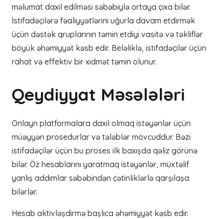
məlumat daxil edilməsi səbəbiylə ortaya çıxa bilər.
İstifadəçilərə fəaliyyətlərini uğurla davam etdirmək
üçün dəstək qruplarının təmin etdiyi vasitə və təkliflər
böyük əhəmiyyət kəsb edir. Beləliklə, istifadəçilər üçün
rahat və effektiv bir xidmət təmin olunur.
Qeydiyyat Məsələləri
Onlayn platformalara daxil olmaq istəyənlər üçün
müəyyən prosedurlar və tələblər mövcuddur. Bəzi
istifadəçilər üçün bu proses ilk baxışda qəliz görünə
bilər. Öz hesablarını yaratmaq istəyənlər, müxtəlif
yanlış addımlar səbəbindən çətinliklərlə qarşılaşa
bilərlər.
Hesab aktivləşdirmə başlıca əhəmiyyət kəsb edir.