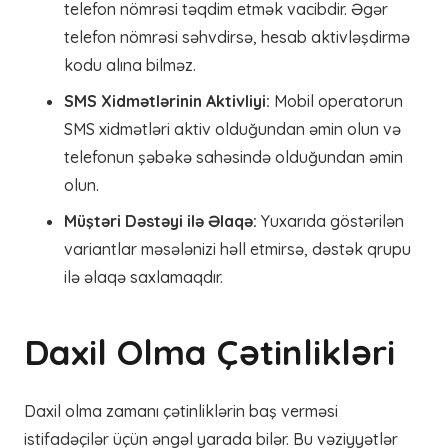
telefon nömrəsi təqdim etmək vacibdir. Əgər
telefon nömrəsi səhvdirsə, hesab aktivləşdirmə
kodu alına bilməz.
SMS Xidmətlərinin Aktivliyi:
Mobil operatorun
SMS xidmətləri aktiv olduğundan əmin olun və
telefonun şəbəkə sahəsində olduğundan əmin
olun.
Müştəri Dəstəyi ilə Əlaqə:
Yuxarıda göstərilən
variantlar məsələnizi həll etmirsə, dəstək qrupu
ilə əlaqə saxlamaqdır.
Daxil Olma Çətinlikləri
Daxil olma zamanı çətinliklərin baş verməsi
istifadəçilər üçün əngəl yarada bilər. Bu vəziyyətlər