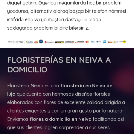
diqqət yetirin. Əgər bu məqamlarda heç bir problem
yoxdursa, alternativ olaraq başqa bir telefon nömrəsi
istifadə edə və ya müştəri dəstəyi ilə əlaqə
saxlayaraq problemi bildire bilərsiniz.
FLORISTERÍAS
EN NEIVA A
DOMICILIO
Floristería Neiva es una
floristería en Neiva de
lujo
que cuenta con hermosos diseños florales
elaborados con flores de excelente calidad dirigida a
clientes exigentes y con un gran gusto por lo natural.
Enviamos
flores a domicilio en Neiva
facilitando así
que sus clientes logren sorprender a sus seres