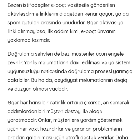
Bəzən istifadəçilər e-poçt vasitəsilə göndərilən
aktivləşdirmə linklərini diqqətdən kənar qoyur, ya da
spam qutuları arasında unudurlar. Əgər aktivasiya
linki alınmayıbsa, ilk addım kimi, e-poçt ünvanını
yoxlamaq lazımdır.
Doğrulama səhvləri də bəzi müştərilər üçün əngələ
çevrilir. Yanlış məlumatların daxil edilməsi və ya sistem
uyğunsuzluğu nəticəsində doğrulama prosesi yarımçıq
qala bilər. Bu halda, qeydiyyat məlumatlarının dəqiq
və düzgün olması vacibdir.
Əgər hər hansı bir çətinlik ortaya çıxarsa, ən səmərəli
addımlardan biri müştəri dəstəyi ilə əlaqə
yaratmaqdır. Onlar, müştərilərə yardım göstərmək
üçün hər vaxt hazırdırlar və yaranan problemlərin
aradan qaldırılması üçün ətraflı dəstək verirlər. Daha