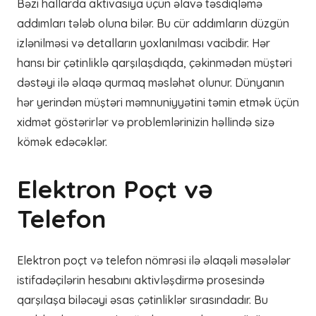
Bəzi hallarda aktivasiya üçün əlavə təsdiqləmə
addımları tələb oluna bilər. Bu cür addımların düzgün
izlənilməsi və detalların yoxlanılması vacibdir. Hər
hansı bir çətinliklə qarşılaşdıqda, çəkinmədən müştəri
dəstəyi ilə əlaqə qurmaq məsləhət olunur. Dünyanın
hər yerindən müştəri məmnuniyyətini təmin etmək üçün
xidmət göstərirlər və problemlərinizin həllində sizə
kömək edəcəklər.
Elektron Poçt və
Telefon
Elektron poçt və telefon nömrəsi ilə əlaqəli məsələlər
istifadəçilərin hesabını aktivləşdirmə prosesində
qarşılaşa biləcəyi əsas çətinliklər sırasındadır. Bu