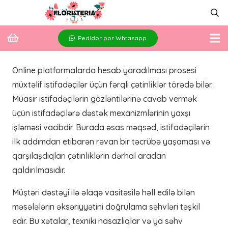
Pedidor por Whtasapp
Online platformalarda hesab yaradılması prosesi
müxtəlif istifadəçilər üçün fərqli çətinliklər törədə bilər.
Müasir istifadəçilərin gözləntilərinə cavab vermək
üçün istifadəçilərə dəstək mexanizmlərinin yaxşı
işləməsi vacibdir. Burada əsas məqsəd, istifadəçilərin
ilk addımdan etibarən rəvan bir təcrübə yaşaması və
qarşılaşdıqları çətinliklərin dərhal aradan
qaldırılmasıdır.
Müştəri dəstəyi ilə əlaqə vasitəsilə həll edilə bilən
məsələlərin əksəriyyətini doğrulama səhvləri təşkil
edir. Bu xətalar, texniki nasazlıqlar və ya səhv