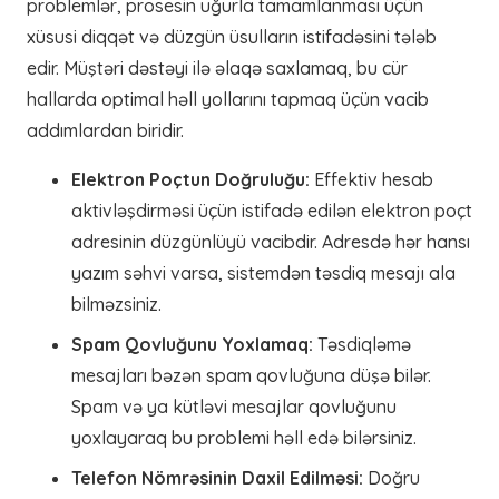
problemlər, prosesin uğurla tamamlanması üçün
xüsusi diqqət və düzgün üsulların istifadəsini tələb
edir. Müştəri dəstəyi ilə əlaqə saxlamaq, bu cür
hallarda optimal həll yollarını tapmaq üçün vacib
addımlardan biridir.
Elektron Poçtun Doğruluğu:
Effektiv hesab
aktivləşdirməsi üçün istifadə edilən elektron poçt
adresinin düzgünlüyü vacibdir. Adresdə hər hansı
yazım səhvi varsa, sistemdən təsdiq mesajı ala
bilməzsiniz.
Spam Qovluğunu Yoxlamaq:
Təsdiqləmə
mesajları bəzən spam qovluğuna düşə bilər.
Spam və ya kütləvi mesajlar qovluğunu
yoxlayaraq bu problemi həll edə bilərsiniz.
Telefon Nömrəsinin Daxil Edilməsi:
Doğru