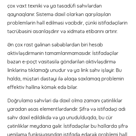
çox vaxt texniki və ya təsadüfi səhvlərdən
qaynaqlanır. Sistemə daxil olarkən qarşılaşılan
problemlərin həll edilməsi vacibdir, çünki istifadəçilərin
təcrübəsini asanlaşdırır və xidmətə etibarını artırır.
Ən çox rast gəlinən səbəblərdən biri hesab
aktivləşdirmənin tamamlanmamasıdır. İstifadəçilər
bəzən e-poçt vasitəsilə göndərilən aktivləşdirmə
linklərinə tıklamağı unudur və ya link səhv işləyir. Bu
halda, müştəri dəstəyi ilə əlaqə saxlamaq problemin
effektiv həllinə kömək edə bilər.
Doğrulama səhvləri də daxil olma zamanı çətinliklər
yaradan əsas elementlərdəndir. Şifrə və istifadəçi adı
səhv daxil edildikdə və ya unudulduqda, bu cür
çətinliklər meydana gəlir. İstifadəçilər bu hallarda şifrə
yeniləmə funksiyasından istifadə edərək problemi həll