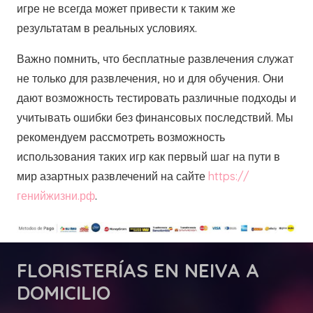
игре не всегда может привести к таким же
результатам в реальных условиях.
Важно помнить, что бесплатные развлечения служат
не только для развлечения, но и для обучения. Они
дают возможность тестировать различные подходы и
учитывать ошибки без финансовых последствий. Мы
рекомендуем рассмотреть возможность
использования таких игр как первый шаг на пути в
мир азартных развлечений на сайте
https://
генийжизни.рф
.
FLORISTERÍAS
EN NEIVA A
DOMICILIO