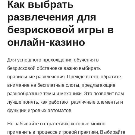
Как выбрать
развлечения для
безрисковой игры в
онлайн-казино
Для успешного прохождения обучения в
безрисковой обстановке важно выбирать
правильные развлечения. Прежде всего, обратите
внимание на бесплатные слоты, предлагающие
разнообразные темы и механики. Это позволит вам
лучше понять, как работают различные элементы и
функции игровых автоматов.
Не забывайте о стратегиях, которые можно
применить в процессе игровой практики. Выбирайте