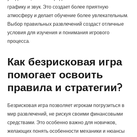
графику и звук. Это создает более приятную
атмосферу и делает обучение более увлекательным.
Выбор правильных развлечений создаст отличные
условия для изучения и понимания игрового
процесса.
Как безрисковая игра
помогает освоить
правила и стратегии?
Безрисковая игра позволяет игрокам погрузиться в
мир развлечений, не рискуя своими финансовыми
средствами. Это особенно важно для новичков,
желающих понять особенности механики и нюансы