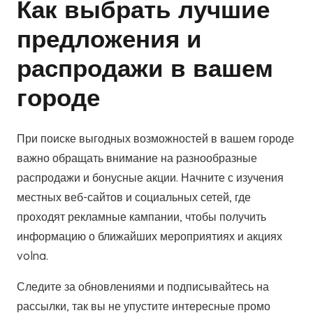
Как выбрать лучшие
предложения и
распродажи в вашем
городе
При поиске выгодных возможностей в вашем городе
важно обращать внимание на разнообразные
распродажи и бонусные акции. Начните с изучения
местных веб-сайтов и социальных сетей, где
проходят рекламные кампании, чтобы получить
информацию о ближайших мероприятиях и акциях
volna.
Следите за обновлениями и подписывайтесь на
рассылки, так вы не упустите интересные промо