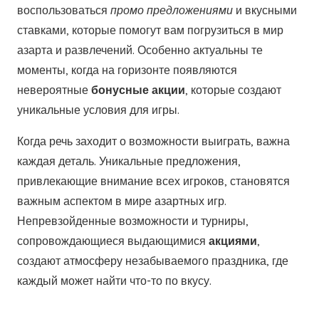
воспользоваться
промо предложениями
и вкусными
ставками, которые помогут вам погрузиться в мир
азарта и развлечений. Особенно актуальны те
моменты, когда на горизонте появляются
невероятные
бонусные акции
, которые создают
уникальные условия для игры.
Когда речь заходит о возможности выиграть, важна
каждая деталь. Уникальные предложения,
привлекающие внимание всех игроков, становятся
важным аспектом в мире азартных игр.
Непревзойденные возможности и турниры,
сопровождающиеся выдающимися
акциями
,
создают атмосферу незабываемого праздника, где
каждый может найти что-то по вкусу.