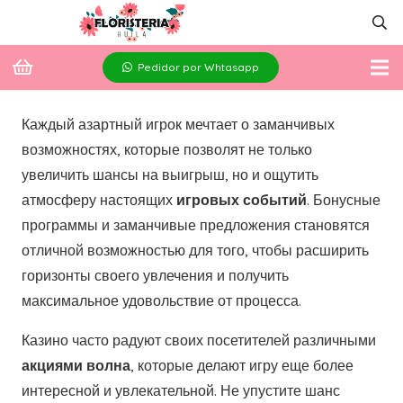
Pedidor por Whtasapp
Каждый азартный игрок мечтает о заманчивых
возможностях, которые позволят не только
увеличить шансы на выигрыш, но и ощутить
атмосферу настоящих
игровых событий
. Бонусные
программы и заманчивые предложения становятся
отличной возможностью для того, чтобы расширить
горизонты своего увлечения и получить
максимальное удовольствие от процесса.
Казино часто радуют своих посетителей различными
акциями волна
, которые делают игру еще более
интересной и увлекательной. Не упустите шанс