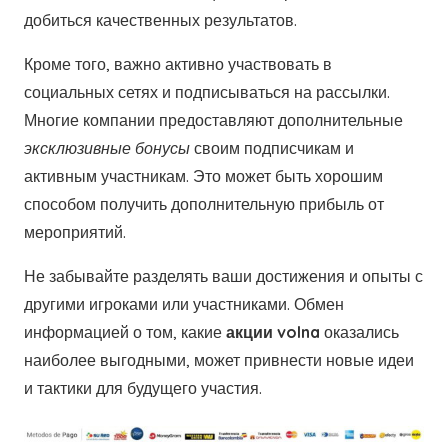
добиться качественных результатов.
Кроме того, важно активно участвовать в
социальных сетях и подписываться на рассылки.
Многие компании предоставляют дополнительные
эксклюзивные бонусы
своим подписчикам и
активным участникам. Это может быть хорошим
способом получить дополнительную прибыль от
мероприятий.
Не забывайте разделять ваши достижения и опыты с
другими игроками или участниками. Обмен
информацией о том, какие
акции volna
оказались
наиболее выгодными, может привнести новые идеи
и тактики для будущего участия.