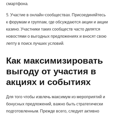
смартфона.
5. Участие в онлайн-сообществах. Присоединяйтесь
к форумам и группам, где обсуждаются акции и акции
казино. Участники таких сообществ часто делятся
новостями о выгодных предложениях и вносят свою
лепту в поиск лучших условий.
Как максимизировать
выгоду от участия в
акциях и событиях
Для того чтобы извлечь максимум из мероприятий и
бонусных предложений, важно быть стратегически
подготовленным. Прежде всего, следует активно