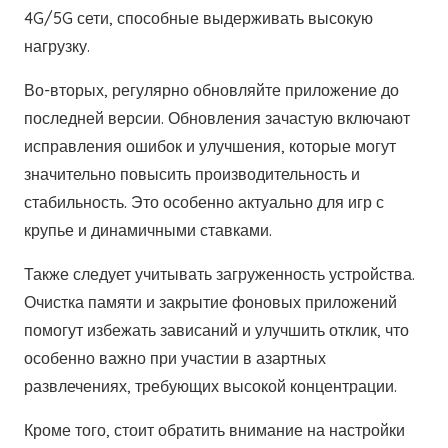
4G/5G сети, способные выдерживать высокую
нагрузку.
Во-вторых, регулярно обновляйте приложение до
последней версии. Обновления зачастую включают
исправления ошибок и улучшения, которые могут
значительно повысить производительность и
стабильность. Это особенно актуально для игр с
крупье и динамичными ставками.
Также следует учитывать загруженность устройства.
Очистка памяти и закрытие фоновых приложений
помогут избежать зависаний и улучшить отклик, что
особенно важно при участии в азартных
развлечениях, требующих высокой концентрации.
Кроме того, стоит обратить внимание на настройки