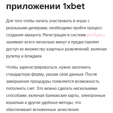
приложении 1xbet
Для того чтобы начать участвовать в играх с
реальными дилерами, необходимо пройти процесс
создания аккаунта. Регистрация в системе
pro7ya.ru
занимает всего несколько минут и предоставляет
доступ ко множеству азартных развлечений, включая
рулетку и блэкджек.
Чтобы зарегистрироваться, нужно заполнить
стандартную форму, указав свои данные. После
завершения процедуры появляется возможность
пополнить счет. Это можно сделать несколькими
способами, включая банковские карты, электронные
кошельки и другие удобные методы, что
обеспечивает мгновенные зачисления.