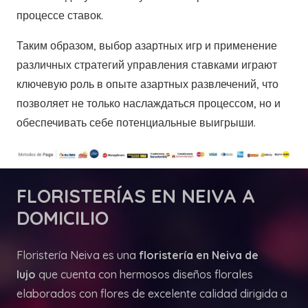
процессе ставок.
Таким образом, выбор азартных игр и применение
различных стратегий управления ставками играют
ключевую роль в опыте азартных развлечений, что
позволяет не только наслаждаться процессом, но и
обеспечивать себе потенциальные выигрыши.
FLORISTERÍAS
EN NEIVA A
DOMICILIO
Floristería Neiva es una
floristería en Neiva de
lujo
que cuenta con hermosos diseños florales
elaborados con flores de excelente calidad dirigida a