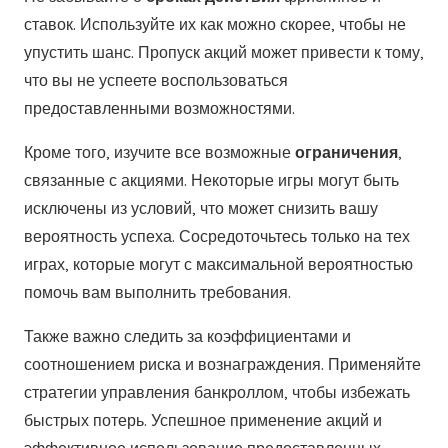
ставок. Используйте их как можно скорее, чтобы не
упустить шанс. Пропуск акций может привести к тому,
что вы не успеете воспользоваться
предоставленными возможностями.
Кроме того, изучите все возможные
ограничения
,
связанные с акциями. Некоторые игры могут быть
исключены из условий, что может снизить вашу
вероятность успеха. Сосредоточьтесь только на тех
играх, которые могут с максимальной вероятностью
помочь вам выполнить требования.
Также важно следить за коэффициентами и
соотношением риска и вознаграждения. Применяйте
стратегии управления банкроллом, чтобы избежать
быстрых потерь. Успешное применение акций и