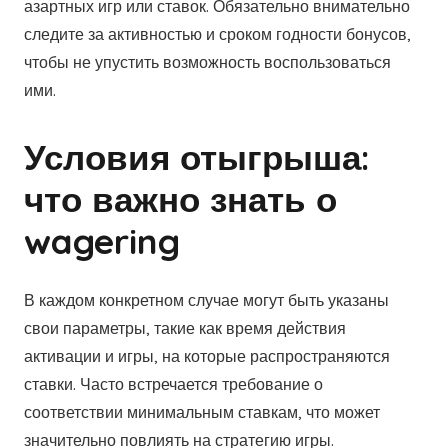
азартных игр или ставок. Обязательно внимательно
следите за активностью и сроком годности бонусов,
чтобы не упустить возможность воспользоваться
ими.
Условия отыгрыша:
что важно знать о
wagering
В каждом конкретном случае могут быть указаны
свои параметры, такие как время действия
активации и игры, на которые распространяются
ставки. Часто встречается требование о
соответствии минимальным ставкам, что может
значительно повлиять на стратегию игры.