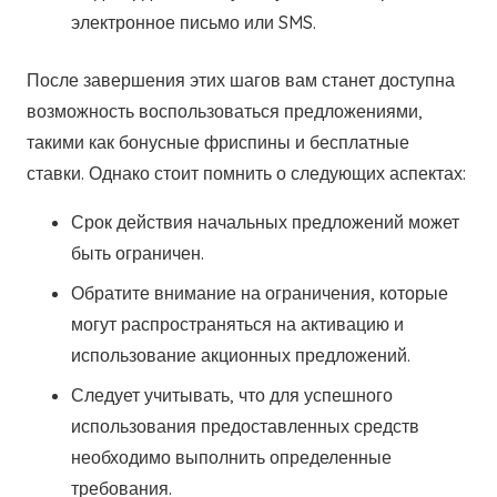
электронное письмо или SMS.
После завершения этих шагов вам станет доступна
возможность воспользоваться предложениями,
такими как бонусные фриспины и бесплатные
ставки. Однако стоит помнить о следующих аспектах:
Срок действия начальных предложений может
быть ограничен.
Обратите внимание на ограничения, которые
могут распространяться на активацию и
использование акционных предложений.
Следует учитывать, что для успешного
использования предоставленных средств
необходимо выполнить определенные
требования.