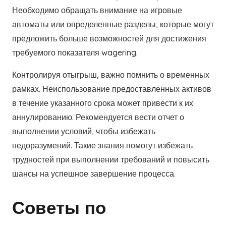
Необходимо обращать внимание на игровые
автоматы или определенные разделы, которые могут
предложить больше возможностей для достижения
требуемого показателя wagering.
Контролируя отыгрыш, важно помнить о временных
рамках. Неиспользование предоставленных активов
в течение указанного срока может привести к их
аннулированию. Рекомендуется вести отчет о
выполнении условий, чтобы избежать
недоразумений. Такие знания помогут избежать
трудностей при выполнении требований и повысить
шансы на успешное завершение процесса.
Советы по