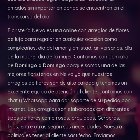
amados sin importar en donde se encuentren en el
transcurso del día.
Floristería Neiva es una online con arreglos de flores
de lujo para regalar en cualquier ocasión como
cumpleaños, día del amor y amistad, aniversarios, día
de la madre, día de la mujer. Contamos con domicilio
de
Domingo a Domingo
porque somos una de las
mejores floristerías en Neiva ya que nuestros
arreglos de flores son de alta calidad y tenemos un
excelente equipo de atención al cliente. contamos con
chat y Whatsapp para dar soporte de su pedido por
internet. Los arreglos son elaborados con diferentes
tipos de flores como rosas, orquídeas, Gerberas,
lirios, entre otras según sus necesidades. Nuestra
política es tener al cliente sastifecho. Enviamos