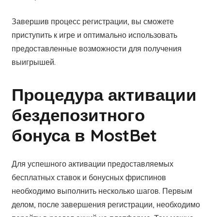
Завершив процесс регистрации, вы сможете
приступить к игре и оптимально использовать
предоставленные возможности для получения
выигрышей.
Процедура активации
бездепозитного
бонуса в MostBet
Для успешного активации предоставляемых
бесплатных ставок и бонусных фриспинов
необходимо выполнить несколько шагов. Первым
делом, после завершения регистрации, необходимо