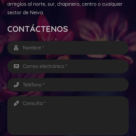
arreglos al norte, sur, chapinero, centro o cualquier
sector de Neiva.
CONTÁCTENOS