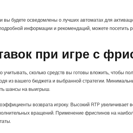
ли вы будете осведомлены о лучших автоматах для активац
подробной информации и рекомендаций, можете посетить 
тавок при игре с фр
учитывать, сколько средств вы готовы вложить, чтобы пол
ходя из вашего бюджета и выбранной стратегии. Минималь
ить шансы на выигрыш.
коэффициенты возврата игроку. Высокий RTP увеличивает в
ополнительных вращений. Применение фриспинов на наибол
таты.