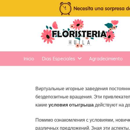
Inicio
Dias Especiales
Agradecimiento
Виртуальные игорные заведения постоянн
бездепозитные вращения. Эти привлекател
какие
условия отыгрыша
действуют на до
Помимо ознакомления с условиями, нович
различных предложений. Зная эти аспекты, 