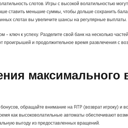
олатильность слотов. Игры с высокой волатильностью могу
чше ставить меньшие суммы, чтобы дольше сохранить балан
нных слотах вы увеличите шансы на регулярные выплаты.
м – ключ к успеху. Разделите свой банк на несколько част
 от проигрышей и продолжительное время развлечения с в
ения максимального
бонусов, обращайте внимание на RTP (возврат игроку) и в
время как высоковолатильные автоматы обеспечивают возм
альную выгоду из предоставленных вращений.