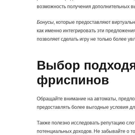
возможность получения дополнительных в
Бонусы
, которые предоставляют виртуальн
как именно интегрировать эти предложения
позволяет сделать игру не только более ув
Выбор подходя
фриспинов
Обращайте внимание на автоматы, предлож
предоставлять более выгодные условия дл
Также полезно исследовать репутацию слот
потенциальных доходов. Не забывайте о то