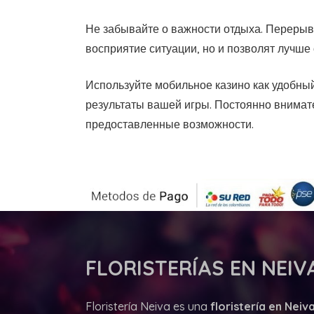
Не забывайте о важности отдыха. Перерывы
восприятие ситуации, но и позволят лучше
Используйте мобильное казино как удобный
результаты вашей игры. Постоянно внимат
предоставленные возможности.
FLORISTERÍAS
EN NEIVA
Floristería Neiva es una
floristería en Neiva