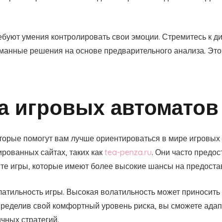
ребуют умения контролировать свои эмоции. Стремитесь к 
манные решения на основе предварительного анализа. Это 
а игровых автоматов 
торые помогут вам лучше ориентироваться в мире игровых 
рованных сайтах, таких как
tea-penza.ru
. Они часто предо
 те игры, которые имеют более высокие шансы на предоста
латильность игры. Высокая волатильность может приносить
Определив свой комфортный уровень риска, вы сможете ада
чных стратегий.