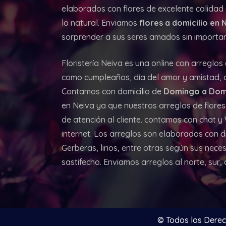
elaborados con flores de excelente calidad d
lo natural. Enviamos
flores a domicilio en 
sorprender a sus seres amados sin importar 
Floristería Neiva es una online con arreglos
como cumpleaños, día del amor y amistad, an
Contamos con domicilio de
Domingo a Dom
en Neiva ya que nuestros arreglos de flores
de atención al cliente. contamos con chat 
internet. Los arreglos son elaborados con d
Gerberas, lirios, entre otras según sus neces
sastifecho. Enviamos arreglos al norte, sur,
© Todos los Dere