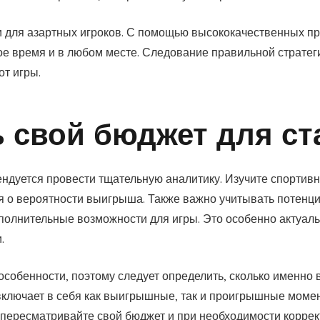
 для азартных игроков. С помощью высококачественных п
е время и в любом месте. Следование правильной стратег
от игры.
 свой бюджет для ст
мендуется провести тщательную аналитику. Изучите спортив
 о вероятности выигрыша. Также важно учитывать потенци
полнительные возможности для игры. Это особенно актуаль
.
 особенности, поэтому следует определить, сколько именно 
включает в себя как выигрышные, так и проигрышные момент
 пересматривайте свой бюджет и при необходимости коррект