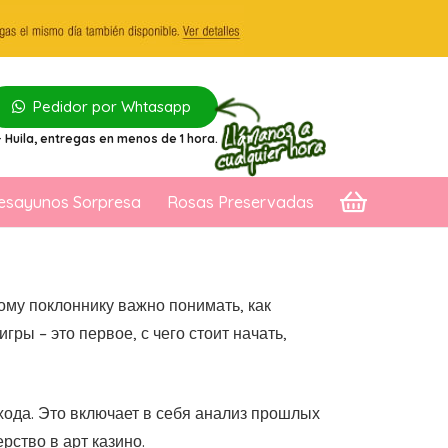
Pedidor por Whtasapp
 Huila
, entregas en menos de 1 hora.
esayunos Sorpresa
Rosas Preservadas
му поклоннику важно понимать, как
ы – это первое, с чего стоит начать,
ода. Это включает в себя анализ прошлых
рство в арт казино.