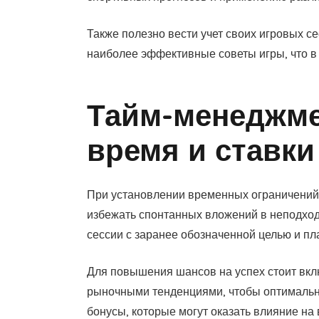
Также полезно вести учет своих игровых с
наиболее эффективные советы игры, что в
Тайм-менеджме
время и ставки
При установлении временных ограничений 
избежать спонтанных вложений в неподход
сессии с заранее обозначенной целью и пл
Для повышения шансов на успех стоит вкл
рыночными тенденциями, чтобы оптимально
бонусы, которые могут оказать влияние на