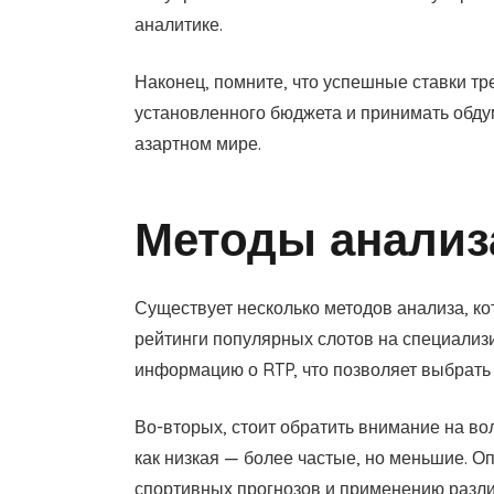
аналитике.
Наконец, помните, что успешные ставки т
установленного бюджета и принимать обду
азартном мире.
Методы анализ
Существует несколько методов анализа, ко
рейтинги популярных слотов на специализи
информацию о RTP, что позволяет выбрать
Во-вторых, стоит обратить внимание на во
как низкая — более частые, но меньшие. 
спортивных прогнозов и применению разли