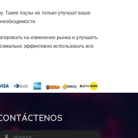
у. Такие паузы не только улучшат ваше
 необходимости.
агировать на изменения рынка и улучшить
ксимально эффективно использовать все
CONTÁCTENOS