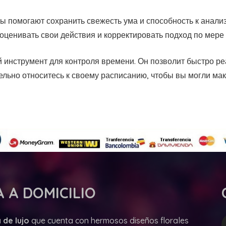
 помогают сохранить свежесть ума и способность к анализ
 оценивать свои действия и корректировать подход по мере
 инструмент для контроля времени. Он позволит быстро ре
ельно относитесь к своему расписанию, чтобы вы могли ма
 A DOMICILIO
 de lujo
que cuenta con hermosos diseños florales