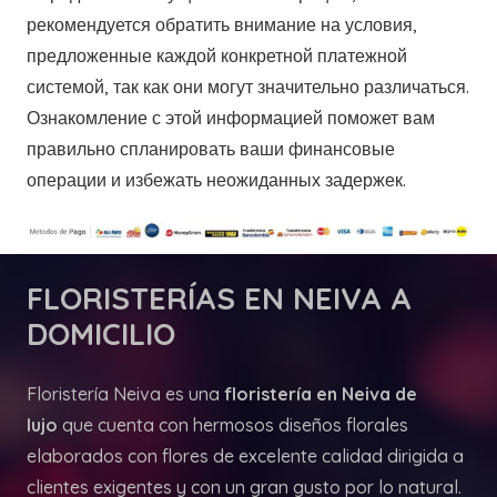
рекомендуется обратить внимание на условия,
предложенные каждой конкретной платежной
системой, так как они могут значительно различаться.
Ознакомление с этой информацией поможет вам
правильно спланировать ваши финансовые
операции и избежать неожиданных задержек.
FLORISTERÍAS
EN NEIVA A
DOMICILIO
Floristería Neiva es una
floristería en Neiva de
lujo
que cuenta con hermosos diseños florales
elaborados con flores de excelente calidad dirigida a
clientes exigentes y con un gran gusto por lo natural.