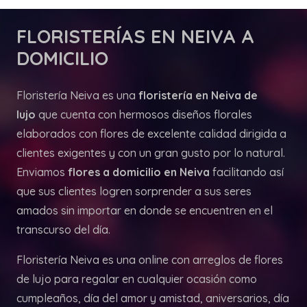
FLORISTERÍAS
EN NEIVA A
DOMICILIO
Floristería Neiva es una
floristería en Neiva de
lujo
que cuenta con hermosos diseños florales
elaborados con flores de excelente calidad dirigida a
clientes exigentes y con un gran gusto por lo natural.
Enviamos
flores a domicilio en Neiva
facilitando así
que sus clientes logren sorprender a sus seres
amados sin importar en donde se encuentren en el
transcurso del día.
Floristería Neiva es una online con arreglos de flores
de lujo para regalar en cualquier ocasión como
cumpleaños, día del amor y amistad, aniversarios, día