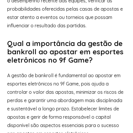
o desempenho recente das equipes, verificar as
probabilidades oferecidas pelas casas de apostas e
estar atento a eventos ou torneios que possam
influenciar o resultado das partidas.
Qual a importância da gestão de
bankroll ao apostar em esportes
eletrônicos no 9f Game?
A gestão de bankroll é fundamental ao apostar em
esportes eletrônicos no 9f Game, pois ajuda a
controlar o valor das apostas, minimizar os riscos de
perdas e garantir uma abordagem mais disciplinada
e sustentável a longo prazo. Estabelecer limites de
apostas e gerir de forma responsável o capital
disponível são aspectos essenciais para o sucesso