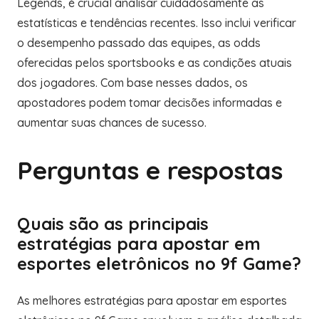
Legends, é crucial analisar cuidadosamente as
estatísticas e tendências recentes. Isso inclui verificar
o desempenho passado das equipes, as odds
oferecidas pelos sportsbooks e as condições atuais
dos jogadores. Com base nesses dados, os
apostadores podem tomar decisões informadas e
aumentar suas chances de sucesso.
Perguntas e respostas
Quais são as principais
estratégias para apostar em
esportes eletrônicos no 9f Game?
As melhores estratégias para apostar em esportes