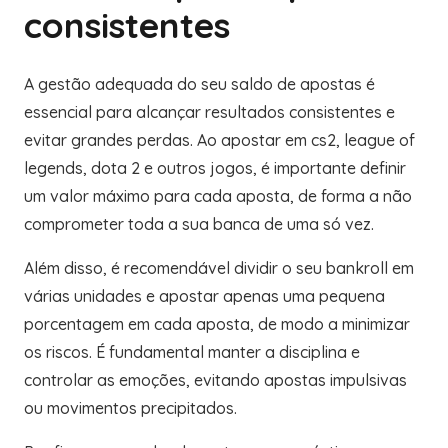
consistentes
A gestão adequada do seu saldo de apostas é
essencial para alcançar resultados consistentes e
evitar grandes perdas. Ao apostar em cs2, league of
legends, dota 2 e outros jogos, é importante definir
um valor máximo para cada aposta, de forma a não
comprometer toda a sua banca de uma só vez.
Além disso, é recomendável dividir o seu bankroll em
várias unidades e apostar apenas uma pequena
porcentagem em cada aposta, de modo a minimizar
os riscos. É fundamental manter a disciplina e
controlar as emoções, evitando apostas impulsivas
ou movimentos precipitados.