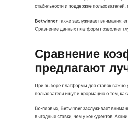
стабильности и поддержке пользователей, 
Betwinner
также заслуживает внимания: ег
Сравнение данных платформ позволяет глуб
Сравнение коэ
предлагают лу
При выборе платформы для ставок важно у
пользователи ищут информацию о том, как
Во-первых, Betwinner заслуживает вниман
выгодные ставки, чем у конкурентов. Акц