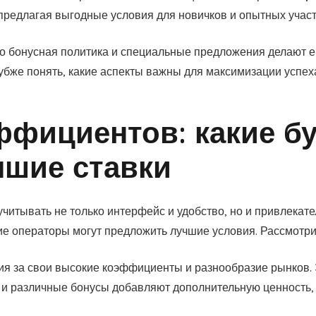
предлагая выгодные условия для новичков и опытных участ
о бонусная политика и специальные предложения делают е
же понять, какие аспекты важны для максимизации успеха 
ффициентов: какие б
чшие ставки
читывать не только интерфейс и удобство, но и привлекат
ие операторы могут предложить лучшие условия. Рассмотр
ия за свои высокие коэффициенты и разнообразие рынков. 
ии и различные бонусы добавляют дополнительную ценность