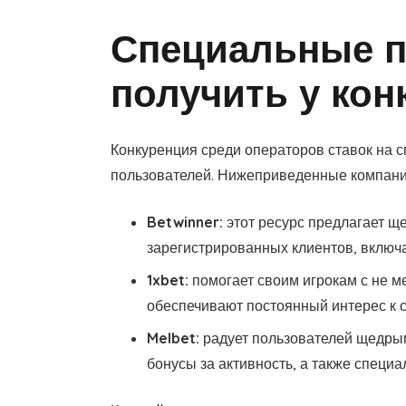
Специальные п
получить у ко
Конкуренция среди операторов ставок на с
пользователей. Нижеприведенные компани
Betwinner:
этот ресурс предлагает ще
зарегистрированных клиентов, вклю
1xbet:
помогает своим игрокам с не 
обеспечивают постоянный интерес к 
Melbet:
радует пользователей щедрым
бонусы за активность, а также специ