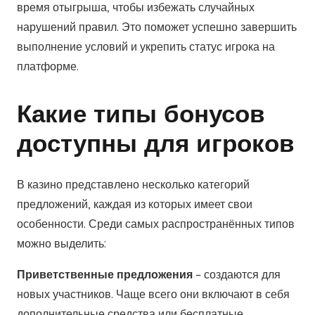
время отыгрыша, чтобы избежать случайных
нарушений правил. Это поможет успешно завершить
выполнение условий и укрепить статус игрока на
платформе.
Какие типы бонусов
доступны для игроков
В казино представлено несколько категорий
предложений, каждая из которых имеет свои
особенности. Среди самых распространённых типов
можно выделить:
Приветственные предложения
– создаются для
новых участников. Чаще всего они включают в себя
дополнительные средства или бесплатные