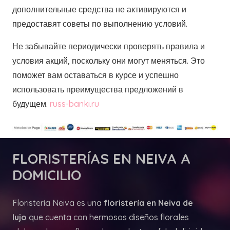
дополнительные средства не активируются и
предоставят советы по выполнению условий.
Не забывайте периодически проверять правила и
условия акций, поскольку они могут меняться. Это
поможет вам оставаться в курсе и успешно
использовать преимущества предложений в
будущем.
russ-banki.ru
FLORISTERÍAS
EN NEIVA A
DOMICILIO
Floristería Neiva es una
floristería en Neiva de
lujo
que cuenta con hermosos diseños florales