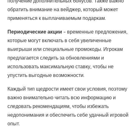
получение дополнительных бонусов. Также важно
обратить внимание на вейджер, который может
применяться к выплачиваемым подаркам.
Периодические акции
– временные предложения,
которые могут включать в себя увеличенные
выигрыши или специальные промокоды. Игрокам
предлагается следить за обновлениями и
использовать максимальную ставку, чтобы не
упустить выгодные возможности.
Каждый тип щедрости имеет свои условия, поэтому
важно внимательно читать всю информацию и
следовать рекомендациям, чтобы избежать
недопонимания и обеспечить себе удачный игровой
опыт.