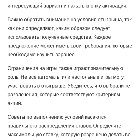
интересующий вариант и нажать кнопку активации.
Важно обратить внимание на условия отыгрыша, так
как они определяют, каким образом следует
использовать полученные средства. Каждое
предложение может иметь свои требования, которые
необходимо изучить заранее.
Ограничения на игры также играют значительную
роль. Не все автоматы или настольные игры могут
участвовать в отыгрыше. Убедитесь, что выбрали те
развлечения, которые соответствуют критериям
акций.
Советы по выполнению условий касаются
правильного распределения ставок. Определите
максимальную ставку, которую разрешено делать во