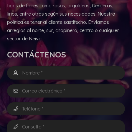
tipos de flores como rosas, orquídeas, Gerberas,
lirios, entre otras según sus necesidades. Nuestra
política es tener al cliente sastifecho. Enviamos
arreglos al norte, sur, chapinero, centro o cualquier
sector de Neiva.
CONTÁCTENOS