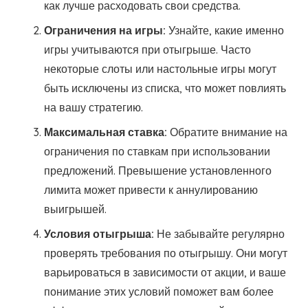
как лучше расходовать свои средства.
Ограничения на игры:
Узнайте, какие именно
игры учитываются при отыгрыше. Часто
некоторые слоты или настольные игры могут
быть исключены из списка, что может повлиять
на вашу стратегию.
Максимальная ставка:
Обратите внимание на
ограничения по ставкам при использовании
предложений. Превышение установленного
лимита может привести к аннулированию
выигрышей.
Условия отыгрыша:
Не забывайте регулярно
проверять требования по отыгрышу. Они могут
варьироваться в зависимости от акции, и ваше
понимание этих условий поможет вам более