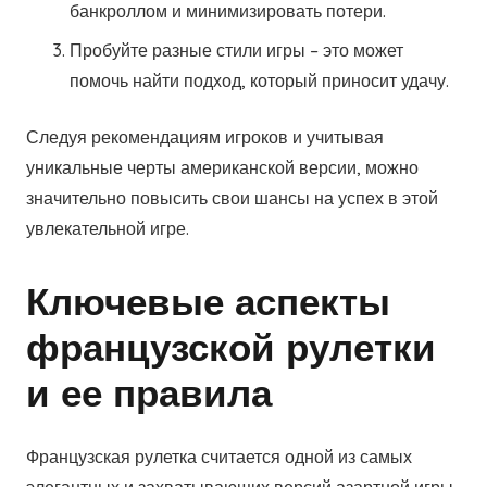
банкроллом и минимизировать потери.
Пробуйте разные стили игры – это может
помочь найти подход, который приносит удачу.
Следуя рекомендациям игроков и учитывая
уникальные черты американской версии, можно
значительно повысить свои шансы на успех в этой
увлекательной игре.
Ключевые аспекты
французской рулетки
и ее правила
Французская рулетка считается одной из самых