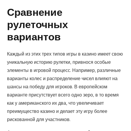
Сравнение
рулеточных
вариантов
Каждый из этих трех типов игры в казино имеет свою
уникальную историю рулетки, привнося особые
элементы в игровой процесс. Например, различные
варианты колес и распределение чисел влияют на
шансы на победу для игроков. В европейском
варианте присутствует всего одно зеро, в то время
как у американского их два, что увеличивает
преимущество казино и делает эту игру более
рискованной для участников.