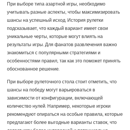
При выборе типа азартной игры, необходимо
учитывать разные аспекты, чтобы максимизировать
шансы на успешный исход. История рулетки
подсказывает, что каждый вариант имеет свои
уникальные черты, которые могут влиять на
результаты игры. Для фанатов развлечения важно
знакомиться с популярными стратегиями и
особенностями правил, так как это поможет принять
обоснованное решение.
При выборе рулеточного стола стоит отметить, что
шансы на победу могут варьироваться в
зависимости от конфигурации, включающей
количество нулей. Например, некоторые игроки
рекомендуют опираться на особые правила, которые
предлагают более выгодные варианты ставок, что