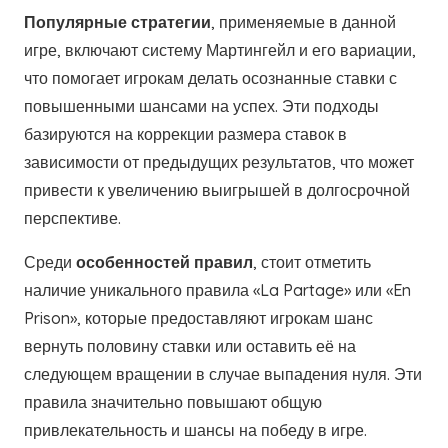
Популярные стратегии
, применяемые в данной
игре, включают систему Мартингейл и его вариации,
что помогает игрокам делать осознанные ставки с
повышенными шансами на успех. Эти подходы
базируются на коррекции размера ставок в
зависимости от предыдущих результатов, что может
привести к увеличению выигрышей в долгосрочной
перспективе.
Среди
особенностей правил
, стоит отметить
наличие уникального правила «La Partage» или «En
Prison», которые предоставляют игрокам шанс
вернуть половину ставки или оставить её на
следующем вращении в случае выпадения нуля. Эти
правила значительно повышают общую
привлекательность и шансы на победу в игре.