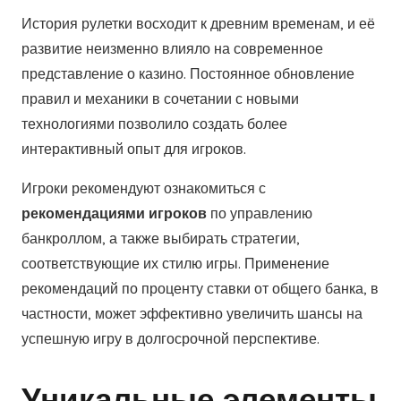
История рулетки восходит к древним временам, и её
развитие неизменно влияло на современное
представление о казино. Постоянное обновление
правил и механики в сочетании с новыми
технологиями позволило создать более
интерактивный опыт для игроков.
Игроки рекомендуют ознакомиться с
рекомендациями игроков
по управлению
банкроллом, а также выбирать стратегии,
соответствующие их стилю игры. Применение
рекомендаций по проценту ставки от общего банка, в
частности, может эффективно увеличить шансы на
успешную игру в долгосрочной перспективе.
Уникальные элементы