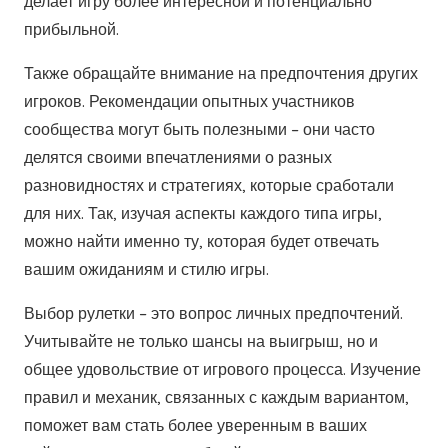
делает игру более интересной и потенциально
прибыльной.
Также обращайте внимание на предпочтения других
игроков. Рекомендации опытных участников
сообщества могут быть полезными – они часто
делятся своими впечатлениями о разных
разновидностях и стратегиях, которые сработали
для них. Так, изучая аспекты каждого типа игры,
можно найти именно ту, которая будет отвечать
вашим ожиданиям и стилю игры.
Выбор рулетки – это вопрос личных предпочтений.
Учитывайте не только шансы на выигрыш, но и
общее удовольствие от игрового процесса. Изучение
правил и механик, связанных с каждым вариантом,
поможет вам стать более уверенным в ваших