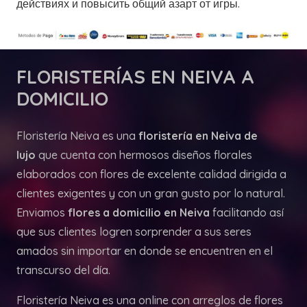
действиях и повысить общий азарт от игры.
FLORISTERÍAS
EN NEIVA A
DOMICILIO
Floristería Neiva es una
floristería en Neiva de
lujo
que cuenta con hermosos diseños florales
elaborados con flores de excelente calidad dirigida a
clientes exigentes y con un gran gusto por lo natural.
Enviamos
flores a domicilio en Neiva
facilitando así
que sus clientes logren sorprender a sus seres
amados sin importar en donde se encuentren en el
transcurso del día.
Floristería Neiva es una online con arreglos de flores