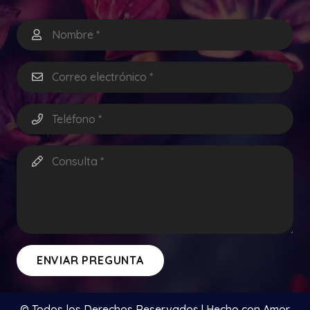
ENVIAR PREGUNTA
© Todos los Derechos Reservados | Hecho con Amor