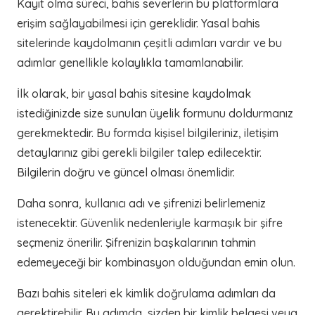
Kayıt olma süreci, bahis severlerin bu platformlara
erişim sağlayabilmesi için gereklidir. Yasal bahis
sitelerinde kaydolmanın çeşitli adımları vardır ve bu
adımlar genellikle kolaylıkla tamamlanabilir.
İlk olarak, bir yasal bahis sitesine kaydolmak
istediğinizde size sunulan üyelik formunu doldurmanız
gerekmektedir. Bu formda kişisel bilgileriniz, iletişim
detaylarınız gibi gerekli bilgiler talep edilecektir.
Bilgilerin doğru ve güncel olması önemlidir.
Daha sonra, kullanıcı adı ve şifrenizi belirlemeniz
istenecektir. Güvenlik nedenleriyle karmaşık bir şifre
seçmeniz önerilir. Şifrenizin başkalarının tahmin
edemeyeceği bir kombinasyon olduğundan emin olun.
Bazı bahis siteleri ek kimlik doğrulama adımları da
gerektirebilir. Bu adımda, sizden bir kimlik belgesi veya