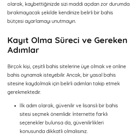
olarak, kaybettiğinizde sizi maddi açıdan zor durumda
bırakmayacak şekilde kendinize belirli bir bahis
bütçesi ayarlamayı unutmayın.
Kayıt Olma Süreci ve Gereken
Adımlar
Birçok kişi, çeşitli bahis sitelerine üye olmak ve online
bahis oynamak isteyebilir. Ancak, bir yasal bahis
sitesine kaydolmak için belirli adımları takip etmek
gerekmektedir.
İlk adım olarak, güvenilir ve lisanslı bir bahis
sitesi seçmek önemlidir. İnternette farklı
seçenekler bulunsa da, güvenilirlikleri
konusunda dikkatli olmalısınız.