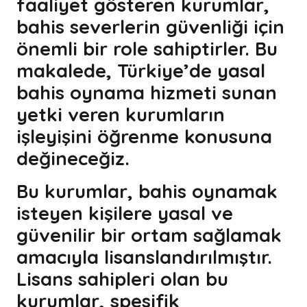
faaliyet gösteren kurumlar,
bahis severlerin güvenliği için
önemli bir role sahiptirler. Bu
makalede, Türkiye’de yasal
bahis oynama hizmeti sunan
yetki veren kurumların
işleyişini öğrenme konusuna
değineceğiz.
Bu kurumlar, bahis oynamak
isteyen kişilere yasal ve
güvenilir bir ortam sağlamak
amacıyla lisanslandırılmıştır.
Lisans sahipleri olan bu
kurumlar, spesifik