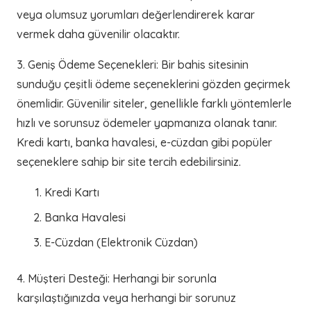
veya olumsuz yorumları değerlendirerek karar
vermek daha güvenilir olacaktır.
3. Geniş Ödeme Seçenekleri: Bir bahis sitesinin
sunduğu çeşitli ödeme seçeneklerini gözden geçirmek
önemlidir. Güvenilir siteler, genellikle farklı yöntemlerle
hızlı ve sorunsuz ödemeler yapmanıza olanak tanır.
Kredi kartı, banka havalesi, e-cüzdan gibi popüler
seçeneklere sahip bir site tercih edebilirsiniz.
Kredi Kartı
Banka Havalesi
E-Cüzdan (Elektronik Cüzdan)
4. Müşteri Desteği: Herhangi bir sorunla
karşılaştığınızda veya herhangi bir sorunuz