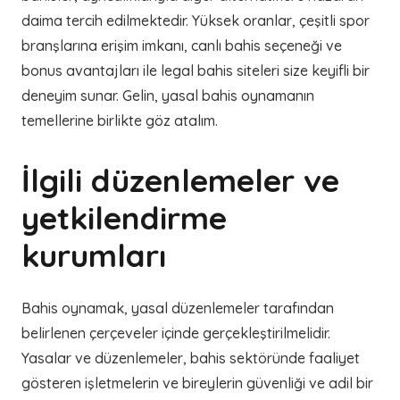
daima tercih edilmektedir. Yüksek oranlar, çeşitli spor
branşlarına erişim imkanı, canlı bahis seçeneği ve
bonus avantajları ile legal bahis siteleri size keyifli bir
deneyim sunar. Gelin, yasal bahis oynamanın
temellerine birlikte göz atalım.
İlgili düzenlemeler ve
yetkilendirme
kurumları
Bahis oynamak, yasal düzenlemeler tarafından
belirlenen çerçeveler içinde gerçekleştirilmelidir.
Yasalar ve düzenlemeler, bahis sektöründe faaliyet
gösteren işletmelerin ve bireylerin güvenliği ve adil bir