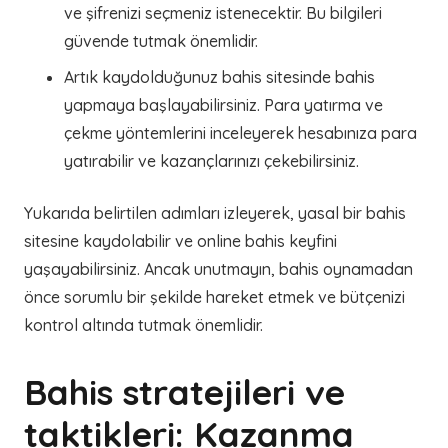
ve şifrenizi seçmeniz istenecektir. Bu bilgileri
güvende tutmak önemlidir.
Artık kaydolduğunuz bahis sitesinde bahis
yapmaya başlayabilirsiniz. Para yatırma ve
çekme yöntemlerini inceleyerek hesabınıza para
yatırabilir ve kazançlarınızı çekebilirsiniz.
Yukarıda belirtilen adımları izleyerek, yasal bir bahis
sitesine kaydolabilir ve online bahis keyfini
yaşayabilirsiniz. Ancak unutmayın, bahis oynamadan
önce sorumlu bir şekilde hareket etmek ve bütçenizi
kontrol altında tutmak önemlidir.
Bahis stratejileri ve
taktikleri: Kazanma