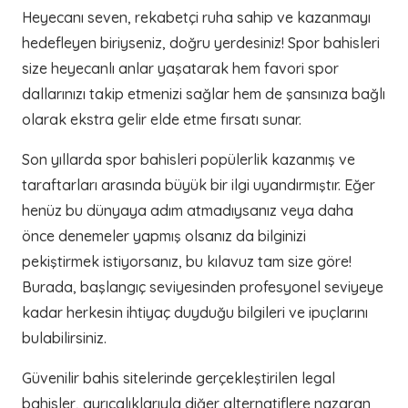
Heyecanı seven, rekabetçi ruha sahip ve kazanmayı
hedefleyen biriyseniz, doğru yerdesiniz! Spor bahisleri
size heyecanlı anlar yaşatarak hem favori spor
dallarınızı takip etmenizi sağlar hem de şansınıza bağlı
olarak ekstra gelir elde etme fırsatı sunar.
Son yıllarda spor bahisleri popülerlik kazanmış ve
taraftarları arasında büyük bir ilgi uyandırmıştır. Eğer
henüz bu dünyaya adım atmadıysanız veya daha
önce denemeler yapmış olsanız da bilginizi
pekiştirmek istiyorsanız, bu kılavuz tam size göre!
Burada, başlangıç seviyesinden profesyonel seviyeye
kadar herkesin ihtiyaç duyduğu bilgileri ve ipuçlarını
bulabilirsiniz.
Güvenilir bahis sitelerinde gerçekleştirilen legal
bahisler, ayrıcalıklarıyla diğer alternatiflere nazaran