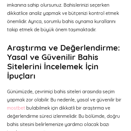
imkanına sahip olursunuz. Bahislerinizi seçerken
dikkatlice analiz yapmak ve bütçenizi kontrol etmek
önemlidir. Ayrıca, sorumlu bahis oynama kurallarını
takip etmek de büyük önem taşımaktadır.
Araştırma ve Değerlendirme:
Yasal ve Güvenilir Bahis
Sitelerini İncelemek İçin
İpuçları
Günümüzde, çevrimiçi bahis siteleri arasında seçim
yapmak zor olabilir. Bu nedenle, yasal ve güvenilir bir
mostbet
bulabilmek için dikkatli bir araştırma ve
değerlendirme süreci izlenmelidir. Bu bölümde, doğru
bahis sitesini belirlemenize yardımcı olacak bazı