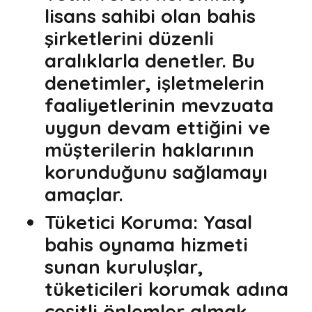
lisans sahibi olan bahis
şirketlerini düzenli
aralıklarla denetler. Bu
denetimler, işletmelerin
faaliyetlerinin mevzuata
uygun devam ettiğini ve
müşterilerin haklarının
korunduğunu sağlamayı
amaçlar.
Tüketici Koruma: Yasal
bahis oynama hizmeti
sunan kuruluşlar,
tüketicileri korumak adına
çeşitli önlemler almak