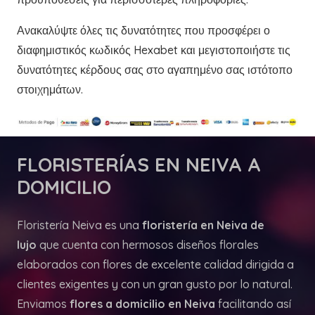
Ανακαλύψτε όλες τις δυνατότητες που προσφέρει ο
διαφημιστικός κωδικός Hexabet και μεγιστοποιήστε τις
δυνατότητες κέρδους σας στo αγαπημένο σας ιστότοπο
στοιχημάτων.
FLORISTERÍAS
EN NEIVA A
DOMICILIO
Floristería Neiva es una
floristería en Neiva de
lujo
que cuenta con hermosos diseños florales
elaborados con flores de excelente calidad dirigida a
clientes exigentes y con un gran gusto por lo natural.
Enviamos
flores a domicilio en Neiva
facilitando así