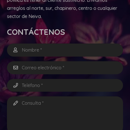
política es tener al cliente sastifecho. Enviamos
arreglos al norte, sur, chapinero, centro o cualquier
sector de Neiva.
CONTÁCTENOS