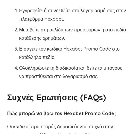
Εγγραφείτε ή συνδεθείτε στο λογαριασμό σας στην
πλατφόρμα Hexabet.
Μεταβείτε στη σελίδα των προσφορών ή στο πεδίο
κατάθεσης χρημάτων.
Εισάγετε τον κωδικό Hexabet Promo Code στο
κατάλληλο πεδίο.
Ολοκληρώστε τη διαδικασία και δείτε τα μπόνους
να προστίθενται στο λογαριασμό σας.
Συχνές Ερωτήσεις (FAQs)
Πώς μπορώ να βρω τον Hexabet Promo Code;
Οι κωδικοί προσφοράς δημοσιεύονται συχνά στην