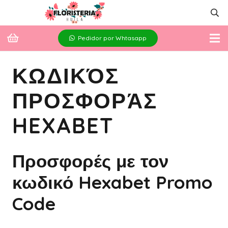
Pedidor por Whtasapp
ΚΩΔΙΚΌΣ
ΠΡΟΣΦΟΡΆΣ
HEXABET
Προσφορές με τον
κωδικό Hexabet Promo
Code