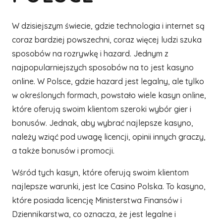
W dzisiejszym świecie, gdzie technologia i internet są
coraz bardziej powszechni, coraz więcej ludzi szuka
sposobów na rozrywkę i hazard. Jednym z
najpopularniejszych sposobów na to jest kasyno
online. W Polsce, gdzie hazard jest legalny, ale tylko
w określonych formach, powstało wiele kasyn online,
które oferują swoim klientom szeroki wybór gier i
bonusów. Jednak, aby wybrać najlepsze kasyno,
należy wziąć pod uwagę licencji, opinii innych graczy,
a także bonusów i promocji.
Wśród tych kasyn, które oferują swoim klientom
najlepsze warunki, jest Ice Casino Polska. To kasyno,
które posiada licencję Ministerstwa Finansów i
Dziennikarstwa, co oznacza, że jest legalne i