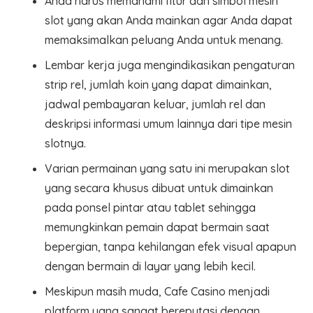
Anda harus memahami fitur dan simbol mesin
slot yang akan Anda mainkan agar Anda dapat
memaksimalkan peluang Anda untuk menang.
Lembar kerja juga mengindikasikan pengaturan
strip rel, jumlah koin yang dapat dimainkan,
jadwal pembayaran keluar, jumlah rel dan
deskripsi informasi umum lainnya dari tipe mesin
slotnya.
Varian permainan yang satu ini merupakan slot
yang secara khusus dibuat untuk dimainkan
pada ponsel pintar atau tablet sehingga
memungkinkan pemain dapat bermain saat
bepergian, tanpa kehilangan efek visual apapun
dengan bermain di layar yang lebih kecil.
Meskipun masih muda, Cafe Casino menjadi
platform yang sangat bereputasi dengan