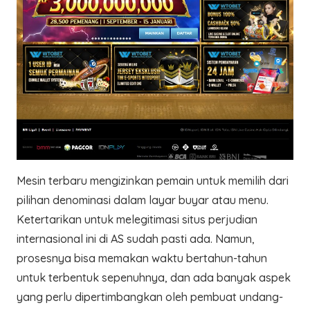
Mesin terbaru mengizinkan pemain untuk memilih dari
pilihan denominasi dalam layar buyar atau menu.
Ketertarikan untuk melegitimasi situs perjudian
internasional ini di AS sudah pasti ada. Namun,
prosesnya bisa memakan waktu bertahun-tahun
untuk terbentuk sepenuhnya, dan ada banyak aspek
yang perlu dipertimbangkan oleh pembuat undang-