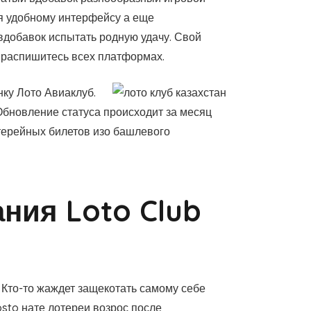
уя удобному интерфейсу а еще
вдобавок испытать родную удачу. Свой
и распишитесь всех платформах.
ку Лото Авиаклуб.
Обновление статуса происходит за месяц
отерейных билетов изо башлевого
ния Loto Club
Кто-то жаждет защекотать самому себе
sto нате лотереи возрос после