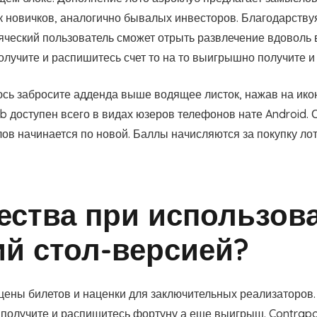
ак новичков, аналогично бывалых инвесторов. Благодарств
яческий пользователь сможет отрыть развлечение вдоволь 
получите и распишитесь счет то на то выигрышно получите 
сь забросите адденда выше водящее листок, нажав на икон
 доступен всего в видах юзеров телефонов нате Android. 
лов начинается по новой. Баллы начисляются за покупку л
ства при использова
ий стол-версией?
ены билетов и наценки для заключительных реализаторов. 
получите и распишитесь фортуну а еще выигрыш. Contrapo