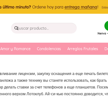
Neiva –
Amor y Romance
Condolencias
Arreglos Frutales
D
авливание лицензии, закупку оснащения а еще печать билет
анложа а также технику вы станете использовать, как брать
р делать ставки за счет телефонов а еще планшетов. Пос
енного верхом Лотоклуб.
Ай-си-кью постоянно доводится, ч