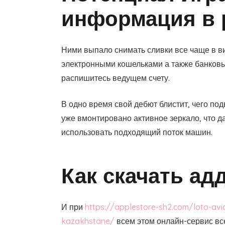
информация в 
Ними выпало снимать сливки все чаще в в
электронными кошельками а также банковы
распишитесь ведущем счету.
В одно время свой дебют блистит, чего по
уже вмонтировано активное зеркало, что д
использовать подходящий поток машин.
Как скачать ад
И при
https://applestore-sh2.com/loto-avi
kazakhstane/
всем этом онлайн-сервис все