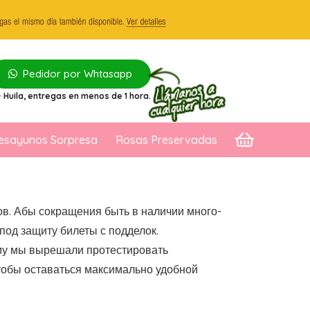
Pedidor por Whtasapp
 Huila
, entregas en menos de 1 hora.
esayunos Sorpresa
Rosas Preservadas
ов. Абы сокращения быть в наличии много-
 под защиту билеты с подделок.
ему мы вырешали протестировать
тобы оставаться максимально удобной