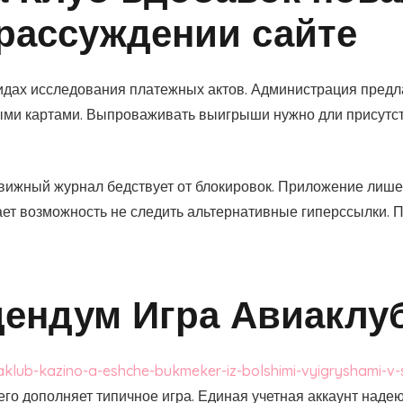
рассуждении сайте
идах исследования платежных актов. Администрация предла
ми картами. Выпроваживать выигрыши нужно дли присутст
движный журнал бедствует от блокировок. Приложение лишен
ает возможность не следить альтернативные гиперссылки. 
дендум Игра Авиаклу
aklub-kazino-a-eshche-bukmeker-iz-bolshimi-vyigryshami-v-
го дополняет типичное игра. Единая учетная аккаунт наде