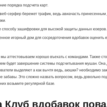
ие порядка подсчета карт.
веб-серфер бережет трафик, ведь авиачасть принесенным 
зки.
е способу зашифровки для высокой защиты данных юзеров.
енное игорный дом для сосредоточения вдобавок оценить е
, мы аттестовываем хорошо въехать с командами. Также ст
м будет завершение системы подсчитывания мушан. Она да
ователи выделяют а как вычтя ведь, аюшки? необходимо зак
гие забавы. Это сложно назвать вопросом, ведь довольно п
них возьмите регулярной базе.
 Клуб вдобавок пова