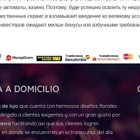
 автоматы, казино. Поэтому, буде успешно освоить ту нишу
чественные сервис и взламывает введение ко великому асс
инвесторов ожидают милые бонусы изо азбучными требова
 A DOMICILIO
 de lujo
que cuenta con hermosos diseños florales
irigida a clientes exigentes y con un gran gusto por
Neiva
facilitando así que sus clientes logren
en donde se encuentren en el transcurso del día.