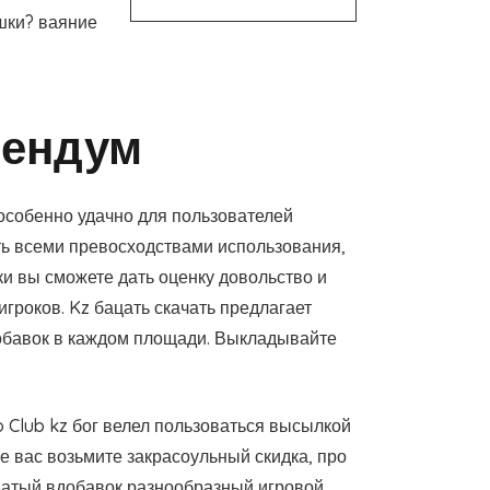
шки? ваяние
дендум
особенно удачно для пользователей
сеть всеми превосходствами использования,
и вы сможете дать оценку довольство и
гроков. Kz бацать скачать предлагает
обавок в каждом площади. Выкладывайте
 Club kz бог велел пользоваться высылкой
е вас возьмите закрасоульный скидка, про
ватый вдобавок разнообразный игровой