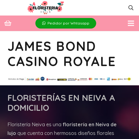
Pedidor por Whtasapp
JAMES BOND
CASINO ROYALE
FLORISTERÍAS
EN NEIVA A
DOMICILIO
Floristería Neiva es una
floristería en Neiva de
lujo
que cuenta con hermosos diseños florales