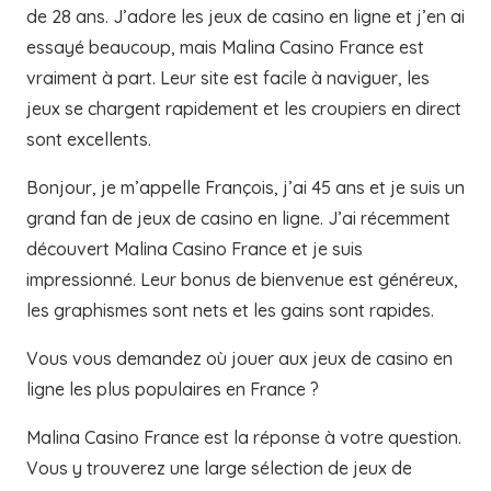
de 28 ans. J’adore les jeux de casino en ligne et j’en ai
essayé beaucoup, mais Malina Casino France est
vraiment à part. Leur site est facile à naviguer, les
jeux se chargent rapidement et les croupiers en direct
sont excellents.
Bonjour, je m’appelle François, j’ai 45 ans et je suis un
grand fan de jeux de casino en ligne. J’ai récemment
découvert Malina Casino France et je suis
impressionné. Leur bonus de bienvenue est généreux,
les graphismes sont nets et les gains sont rapides.
Vous vous demandez où jouer aux jeux de casino en
ligne les plus populaires en France ?
Malina Casino France est la réponse à votre question.
Vous y trouverez une large sélection de jeux de