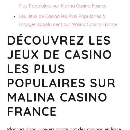
Plus Populaires sur Malina Casino France
Les Jeux de Casino les Plus Populaires à
Essayer Absolument sur Malina Casino France
DÉCOUVREZ LES
JEUX DE CASINO
LES PLUS
POPULAIRES SUR
MALINA CASINO
FRANCE
Plongez dans l’univers captivant des casinos en ligne