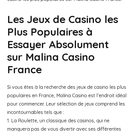
Les Jeux de Casino les
Plus Populaires à
Essayer Absolument
sur Malina Casino
France
Si vous êtes à la recherche des jeux de casino les plus
populaires en France, Malina Casino est l’endroit idéal
pour commencer. Leur sélection de jeux comprend les
incontournables tels que :
1. La Roulette, un classique des casinos, qui ne
manquera pas de vous divertir avec ses différentes