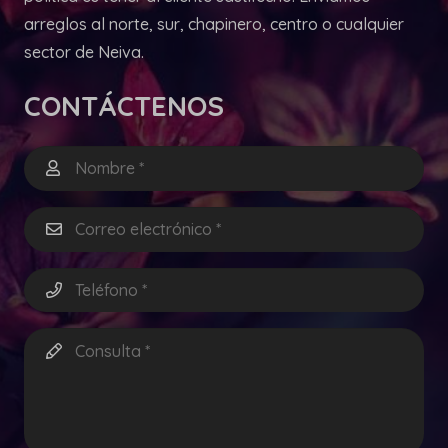
arreglos al norte, sur, chapinero, centro o cualquier
sector de Neiva.
CONTÁCTENOS