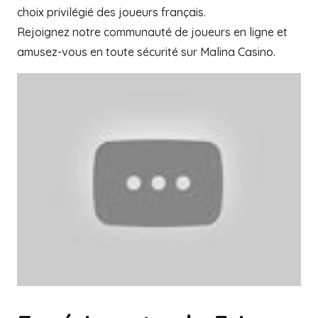
choix privilégié des joueurs français.
Rejoignez notre communauté de joueurs en ligne et
amusez-vous en toute sécurité sur Malina Casino.