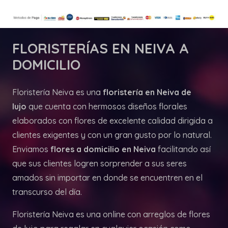
FLORISTERÍAS
EN NEIVA A
DOMICILIO
Floristería Neiva es una
floristería en Neiva de
lujo
que cuenta con hermosos diseños florales
elaborados con flores de excelente calidad dirigida a
clientes exigentes y con un gran gusto por lo natural.
Enviamos
flores a domicilio en Neiva
facilitando así
que sus clientes logren sorprender a sus seres
amados sin importar en donde se encuentren en el
transcurso del día.
Floristería Neiva es una online con arreglos de flores