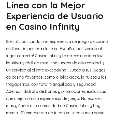
Línea con la Mejor
Experiencia de Usuario
en Casino Infinity
Si estás buscando una experiencia de juego de casino
en línea de primera clase en España, ¡has venido al
lugar correcto! Casino Infinity te ofrece una interfaz
intuitiva y fácil de usar, con juegos de alta calidad y
un servicio al cliente excepcional. Juega a tus juegos
de casino favoritos, como el blackjack, la ruleta y las
tragaperras, con total tranquilidad y seguridad.
Además, disfruta de bonos y promociones exclusivas
que mejorarán tu experiencia de juego. No esperes
más y únete a la comunidad de Casino Infinity hoy
mismo. ¡Tú experiencia de juego en línea nunca había