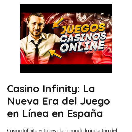
Casino Infinity: La
Nueva Era del Juego
en Línea en España
Casino Infinity está revolucionando la industria del