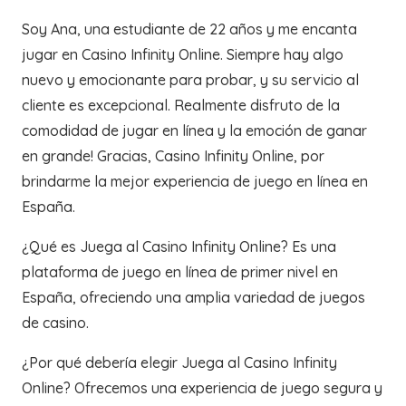
Soy Ana, una estudiante de 22 años y me encanta
jugar en Casino Infinity Online. Siempre hay algo
nuevo y emocionante para probar, y su servicio al
cliente es excepcional. Realmente disfruto de la
comodidad de jugar en línea y la emoción de ganar
en grande! Gracias, Casino Infinity Online, por
brindarme la mejor experiencia de juego en línea en
España.
¿Qué es Juega al Casino Infinity Online? Es una
plataforma de juego en línea de primer nivel en
España, ofreciendo una amplia variedad de juegos
de casino.
¿Por qué debería elegir Juega al Casino Infinity
Online? Ofrecemos una experiencia de juego segura y