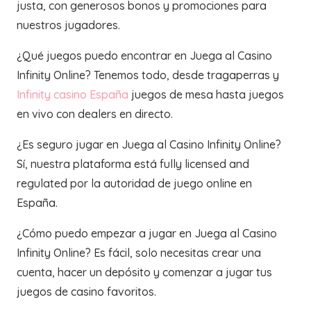
justa, con generosos bonos y promociones para
nuestros jugadores.
¿Qué juegos puedo encontrar en Juega al Casino
Infinity Online? Tenemos todo, desde tragaperras y
Infinity casino España
juegos de mesa hasta juegos
en vivo con dealers en directo.
¿Es seguro jugar en Juega al Casino Infinity Online?
Sí, nuestra plataforma está fully licensed and
regulated por la autoridad de juego online en
España.
¿Cómo puedo empezar a jugar en Juega al Casino
Infinity Online? Es fácil, solo necesitas crear una
cuenta, hacer un depósito y comenzar a jugar tus
juegos de casino favoritos.