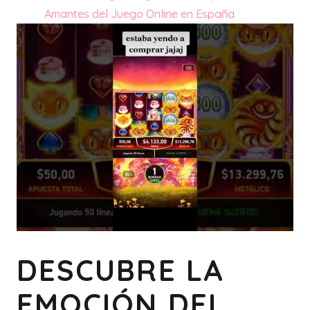
Amantes del Juego Online en España
DESCUBRE LA
EMOCIÓN DEL