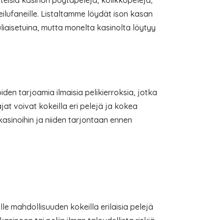
nteisiä kasinon pöytäpelejä, kolikkopelejä,
heilufaneille. Listaltamme löydät ison kasan
tuliaisetuina, mutta monelta kasinolta löytyy
iden tarjoamia ilmaisia pelikierroksia, jotka
at voivat kokeilla eri pelejä ja kokea
asinoihin ja niiden tarjontaan ennen
le mahdollisuuden kokeilla erilaisia pelejä