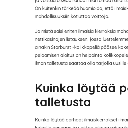
ja voittaa oikeaa rahaa ilman omaa rahallist
On kuitenkin tärkeää huomioida, että ilmaiski
mahdollisuuksiin kotiuttaa voittoja.
Ja mistä saisi eniten ilmaisia kierroksia ma
nettikasinojen listauksen, jossa luettelemme
ainakin Starburst -kolikkopeliä pääsee kokei
pelaamisen aloitus on helpointa kolikkopelei
ilman talletusta saattaa olla tarjolla uusille
Kuinka löytää p
talletusta
Kuinka löytää parhaat ilmaiskierrokset ilma
kokeilla onneaan ja voittaa oikeaa rahaa il