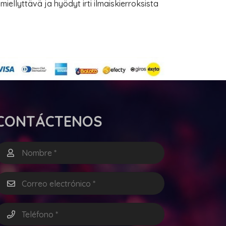
ellyttävä ja hyödyt irti ilmaiskierroksista
CONTÁCTENOS