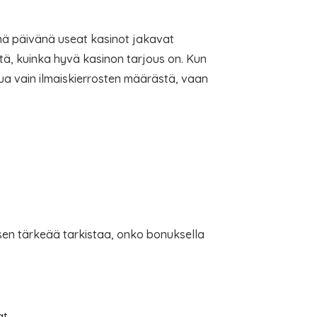
Tänä päivänä useat kasinot jakavat
iitä, kuinka hyvä kasinon tarjous on. Kun
stua vain ilmaiskierrosten määrästä, vaan
isen tärkeää tarkistaa, onko bonuksella
at.