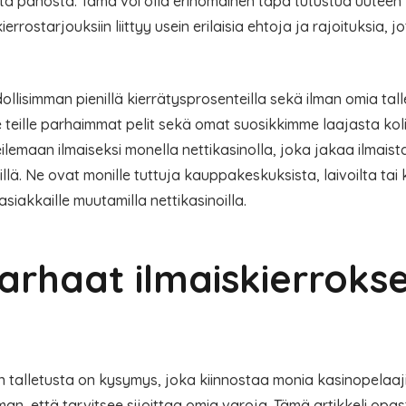
a panosta. Tämä voi olla erinomainen tapa tutustua uuteen kas
errostarjouksiin liittyy usein erilaisia ehtoja ja rajoituksia,
hdollisimman pienillä kierrätysprosenteilla sekä ilman omia ta
 teille parhaimmat pelit sekä omat suosikkimme laajasta koli
lemaan ilmaiseksi monella nettikasinolla, joka jakaa ilmaista 
llä. Ne ovat monille tuttuja kauppakeskuksista, laivoilta tai 
 asiakkaille muutamilla nettikasinoilla.
arhaat ilmaiskierrokse
n talletusta on kysymys, joka kiinnostaa monia kasinopelaaj
man, että tarvitsee sijoittaa omia varoja. Tämä artikkeli op