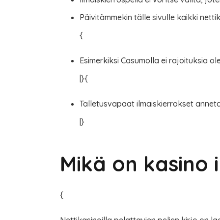
Päivitämmekin tälle sivulle kaikki nett
{
Esimerkiksi Casumolla ei rajoituksia ole
|}{
Talletusvapaat ilmaiskierrokset annetaan
|}
Mikä on kasino i
{