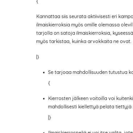
{
Kannattaa siis seurata aktiivisesti eri kamp
ilmaiskierroksia myös omille olemassa olevil
tarjolla on satoja ilmaiskierroksia, kyseess
myös tarkistaa, kuinka arvokkaita ne ovat.
|}
Se tarjoaa mahdollisuuden tutustua kasi
{
Kierrosten jälkeen voitoilla voi kuite
mahdollisesti kiellettyä pelata tiettyjä
|}
Ilmaiskierrospeliä ei voi itse valita, j