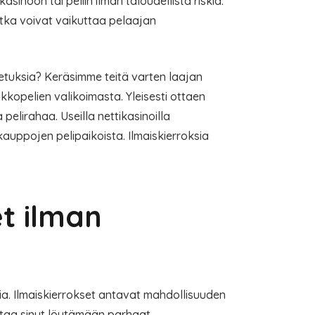
inoon tai peliin ilman taloudellista riskiä.
 jotka voivat vaikuttaa pelaajan
lletuksia? Keräsimme teitä varten laajan
kkopelien valikoimasta. Yleisesti ottaen
pelirahaa. Useilla nettikasinoilla
kauppojen pelipaikoista. Ilmaiskierroksia
t ilman
ia. Ilmaiskierrokset antavat mahdollisuuden
astaa sinut löytämään parhaat