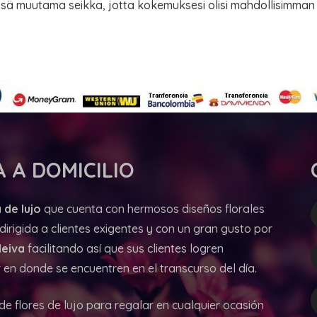
ssä muutama seikka, jotta kokemuksesi olisi mahdollisimman mi
 A DOMICILIO
 de lujo
que cuenta con hermosos diseños florales
irigida a clientes exigentes y con un gran gusto por
Neiva
facilitando así que sus clientes logren
en donde se encuentren en el transcurso del día.
 de flores de lujo para regalar en cualquier ocasión