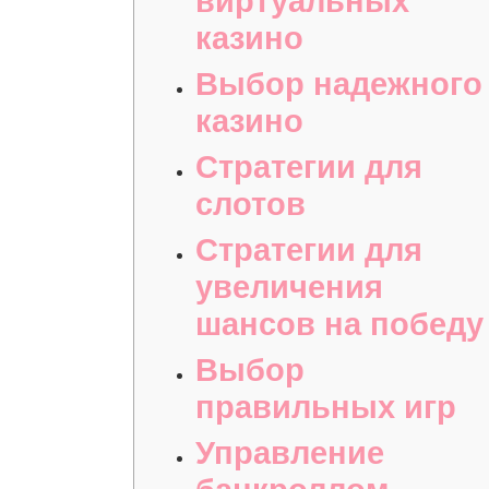
виртуальных
казино
Выбор надежного
казино
Стратегии для
слотов
Стратегии для
увеличения
шансов на победу
Выбор
правильных игр
Управление