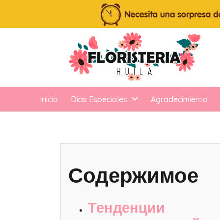
Inicio
Dias Especiales
Agradecimiento
Содержимое
Тенденции