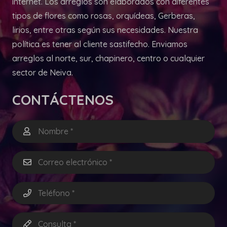
internet. Los arreglos son elaborados con diferentes
tipos de flores como rosas, orquídeas, Gerberas,
lirios, entre otras según sus necesidades. Nuestra
política es tener al cliente sastifecho. Enviamos
arreglos al norte, sur, chapinero, centro o cualquier
sector de Neiva.
CONTÁCTENOS