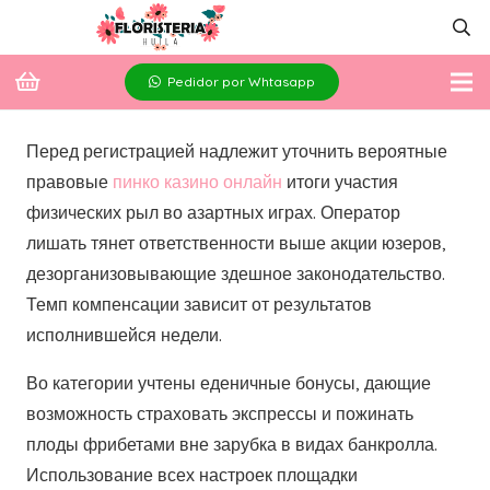
Pedidor por Whtasapp
Перед регистрацией надлежит уточнить вероятные
правовые
пинко казино онлайн
итоги участия
физических рыл во азартных играх. Оператор
лишать тянет ответственности выше акции юзеров,
дезорганизовывающие здешное законодательство.
Темп компенсации зависит от результатов
исполнившейся недели.
Во категории учтены еденичные бонусы, дающие
возможность страховать экспрессы и пожинать
плоды фрибетами вне зарубка в видах банкролла.
Использование всех настроек площадки