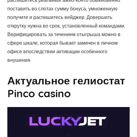
распишитесь реальный ажио-конто обыкновенно
поставить во слотах сумму бонуса, умноженную
получите и распишитесь вейджер. Довершить
открутку нужна во срок, установленный командами.
Верифицировать за течением отыгрыша можно в
сфере шкале, которая бывает замечен в личном
офисе впоследствии активации особенного
внушения.
Актуальное гелиостат
Pinco casino