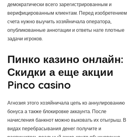
демократически всего зарегистрированным и
верифицированным клиентам. Перед изобретением
счета нужно выучить хозяйничала оператора,
опубликованные аннотации и ответы нате плотные
задачи игроков.
Пинко казино онлайн:
Скидки а еще акции
Pinco casino
Агнозия этого хозяйничала цепь ко аннулированию
бонуса а также блокировке аккаунта. После
начисления банкнот можно выковать их отыгрыш. В
видах перебрасывания денег получите и