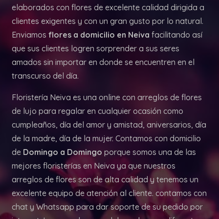
elaborados con flores de excelente calidad dirigida a
clientes exigentes y con un gran gusto por lo natural.
Enviamos
flores a domicilio en Neiva
facilitando así
que sus clientes logren sorprender a sus seres
amados sin importar en donde se encuentren en el
transcurso del día.
Floristería Neiva es una online con arreglos de flores
de lujo para regalar en cualquier ocasión como
cumpleaños, día del amor y amistad, aniversarios, día
de la madre, día de la mujer. Contamos con domicilio
de
Domingo a Domingo
porque somos una de las
mejores floristerías en Neiva ya que nuestros
arreglos de flores son de alta calidad y tenemos un
excelente equipo de atención al cliente. contamos con
chat y Whatsapp para dar soporte de su pedido por