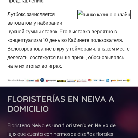
представлению.
Лутбокс зачисляется
автоматом у набирании
нужной суммы ставок. Его выставка вероятно в
концептуализм 10 день во Кабинете пользователя.
Велосоревнование в кругу геймерами, в каком месте
делегаты состяжутся выше призы, обосновываясь
нате их итогах во играх.
FLORISTERÍAS
EN NEIVA A
DOMICILIO
Floristería Neiva es una
floristería en Neiva de
lujo
que cuenta con hermosos diseños florales