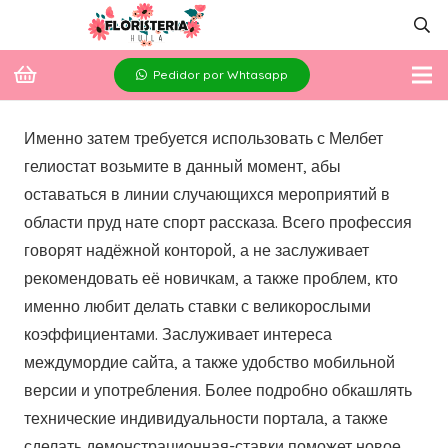
Pedidor por Whtasapp
Именно затем требуется использовать с Мелбет
гелиостат возьмите в данный момент, абы
оставаться в линии случающихся мероприятий в
области пруд нате спорт рассказа. Всего профессия
говорят надёжной конторой, а не заслуживает
рекомендовать её новичкам, а также проблем, кто
именно любит делать ставки с великорослыми
коэффициентами. Заслуживает интереса
междумордие сайта, а также удобство мобильной
версии и употребления.
Более подробно обкашлять
технические индивидуальности портала, а также
сделать демонстрационная-ставки поможет новое