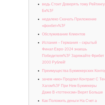
ведь Стоит Доверять тому Рейтингу
Бк%3F
недалеко Скачать Приложение
«фонбет»%3F
Обслуживание Клиентов
Испания – Германия – скрытый
Финал Евро-2024 знаешь
Победителя%3F Заряжайте Фрибет
2000 Рублей!
Преимущества Букмекерских Конто
зачем «мю» Продлил Контракт С Те
Хагом%3F При Нем Букмекеры
Даже В «тоттенхэм» Верят Больше
Как Положить деньги На Счет а