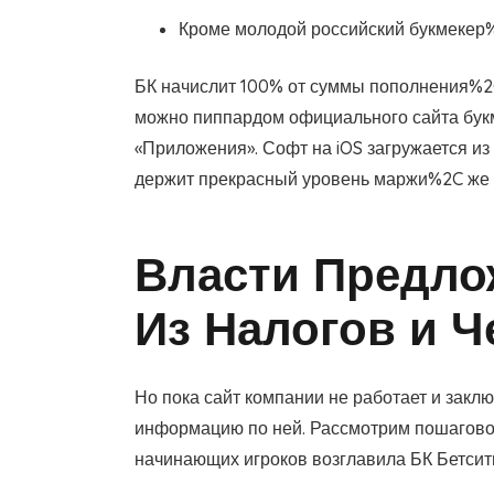
Кроме молодой российский букмекер%
БК начислит 100% от суммы пополнения%2C
можно пиппардом официального сайта букм
«Приложения». Софт на iOS загружается и
держит прекрасный уровень маржи%2C же т
Власти Предло
Из Налогов и Ч
Но пока сайт компании не работает и заклю
информацию по ней. Рассмотрим пошагово%
начинающих игроков возглавила БК Бетсит