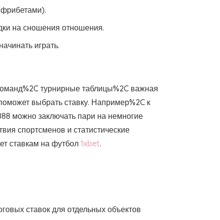
 фрибетами).
дки на сношения отношения.
начинать играть.
х команд%2C турнирные таблицы%2C важная
 поможет выбрать ставку. Например%2C к
888 можно заключать пари на немногие
твия спортсменов и статистические
ет ставкам на футбол
1xbet
.
говых ставок для отдельных объектов