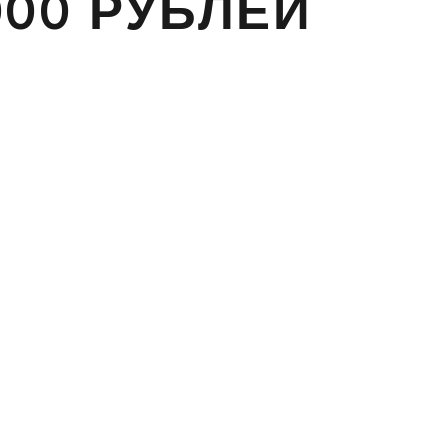
00 РУБЛЕЙ