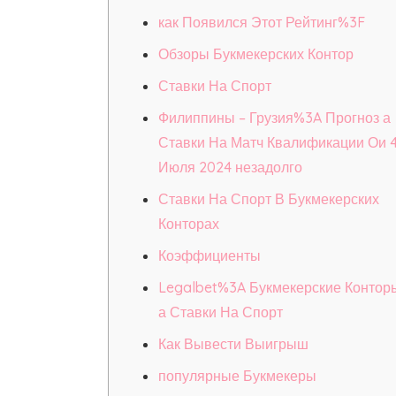
как Появился Этот Рейтинг%3F
Обзоры Букмекерских Контор
Ставки На Спорт
Филиппины – Грузия%3A Прогноз а
Ставки На Матч Квалификации Ои 
Июля 2024 незадолго
Ставки На Спорт В Букмекерских
Конторах
Коэффициенты
Legalbet%3A Букмекерские Контор
а Ставки На Спорт
Как Вывести Выигрыш
популярные Букмекеры