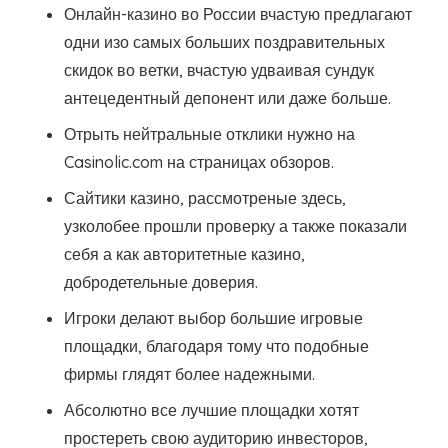
Онлайн-казино во России вчастую предлагают
одни изо самых больших поздравительных
скидок во ветки, вчастую удваивая сундук
антецедентный депонент или даже больше.
Отрыть нейтральные отклики нужно на
Casinolic.com на страницах обзоров.
Сайтики казино, рассмотреные здесь,
узколобее прошли проверку а также показали
себя а как авторитетные казино,
добродетельные доверия.
Игроки делают выбор большие игровые
площадки, благодаря тому что подобные
фирмы глядят более надежными.
Абсолютно все лучшие площадки хотят
простереть свою аудиторию инвесторов,