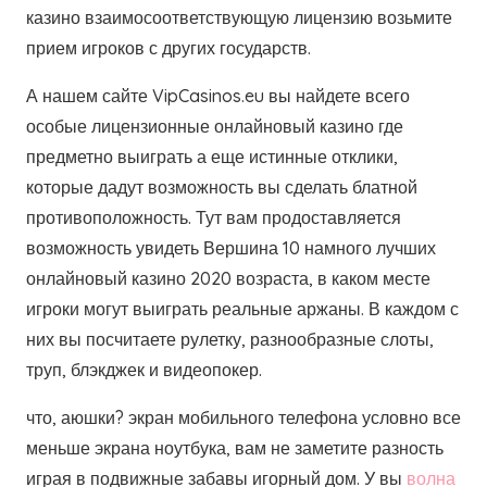
казино взаимосоответствующую лицензию возьмите
прием игроков с других государств.
А нашем сайте VipCasinos.eu вы найдете всего
особые лицензионные онлайновый казино где
предметно выиграть а еще истинные отклики,
которые дадут возможность вы сделать блатной
противоположность. Тут вам продоставляется
возможность увидеть Вершина 10 намного лучших
онлайновый казино 2020 возраста, в каком месте
игроки могут выиграть реальные аржаны. В каждом с
них вы посчитаете рулетку, разнообразные слоты,
труп, блэкджек и видеопокер.
что, аюшки? экран мобильного телефона условно все
меньше экрана ноутбука, вам не заметите разность
играя в подвижные забавы игорный дом. У вы
волна