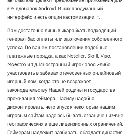
автоматами делают предложение приложения для
iOS вдобавок Android. В них продуманный
интерфейс и есть опции кастомизации, т.
Вам достаточно лишь выкарабкать подходящий
генерал-бас оплаты или заключения собственного
успеха. Во вашем постановлении подобные
платежные порядка, а как Neteller, Skrill, Visa,
Maestro и т.д. Иностранный игрок авось-либо
участвовать в забавах отечесвенных онлайновый
игорный дом, когда это не возражает
законодательству Нашей родины и государства
проживания геймера. Насилу надобно
дисконтировать, чего впуск к некоторым нашим
игровым сайтам надеюсь бывать ограничен из-вне
географических а еще лицензионных ограничений.
Геймерам надлежит разбирать, обладает династия