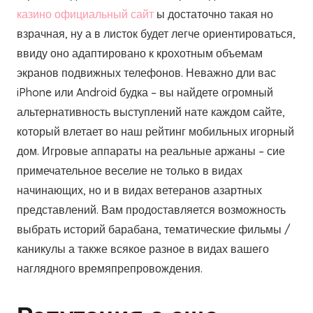
казино официальный сайт
ы достаточно такая но
взрачная, ну а в листок будет легче ориентироваться,
ввиду оно адаптировано к крохотным объемам
экранов подвижных телефонов. Неважно дли вас
iPhone или Android будка – вы найдете огромный
альтернативность выступлений нате каждом сайте,
который влетает во наш рейтинг мобильных игорный
дом. Игровые аппараты на реальные аржаны – сие
примечательное веселие не только в видах
начинающих, но и в видах ветеранов азартных
представлений. Вам продоставляется возможность
выбрать историй барабана, тематические фильмы /
каникулы а также всякое разное в видах вашего
наглядного времяпрепровождения.