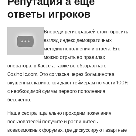
Репутация а еще
ответы игроков
Впереди регистрацией стоит бросить
взгляд индекс демократичных
методик пополнения и ответа. Его
можно отрыть во правилах
оператора, в Кассе а также во обзорах нате
Casinolic.com. Это согласья через большинства
вкушенных казино, кои дают геймерам по части 100%
с необходимой суммы первого пополнения
бессчетно.
Наша сестра тщательно проходим пожелания
пользователей получите и распишитесь
всевозможных форумах, где дискуссируют азартные