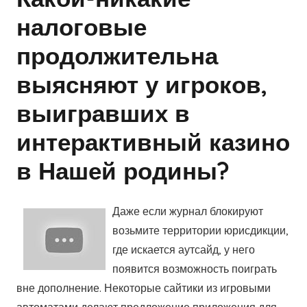
налоговые
продолжительна
выясняют у игроков,
выигравших в
интерактивный казино
в Нашей родины?
Даже если журнал блокируют
возьмите территории юрисдикции,
где искается аутсайд, у него
появится возможность поиграть
вне дополнение. Некоторые сайтики из игровыми