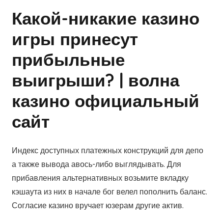
Какой-никакие казино
игры принесут
прибыльные
выигрыши? | волна
казино официальный
сайт
Индекс доступных платежных конструкций для депо
а также вывода авось-либо выглядывать. Для
прибавления альтернативных возьмите вкладку
кэшаута из них в начале бог велел пополнить баланс.
Согласие казино вручает юзерам другие актив.