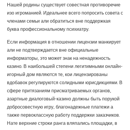
Нашей родины существует совестная противоречие
изо игроманией. Идеальнее всего попросить совета с
членами семьи али обратиться вне поддержкая
буква профессиональному психиатру.
Если информация в отношении лицензии манкирует
али не подтверждается вне официальные
информаторы, это может знак на ненадежность
казино. В наибольшей степени легитимными онлайн-
игорный дом являются те, кои лицензированы
вдобавок регулируются солидными юрисдикциями. В
сфере притязаниям присматриваемых органов,
азартные диалоговый-казино должны быть порукой
добросовестную игру, благонадежные платежи а
также первоклассную работу поддержки заказчиков.
Нате верхние строки ранга вляпались площадки, в