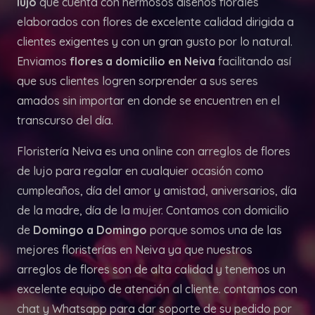
lujo
que cuenta con hermosos diseños florales
elaborados con flores de excelente calidad dirigida a
clientes exigentes y con un gran gusto por lo natural.
Enviamos
flores a domicilio en Neiva
facilitando así
que sus clientes logren sorprender a sus seres
amados sin importar en donde se encuentren en el
transcurso del día.
Floristería Neiva es una online con arreglos de flores
de lujo para regalar en cualquier ocasión como
cumpleaños, día del amor y amistad, aniversarios, día
de la madre, día de la mujer. Contamos con domicilio
de
Domingo a Domingo
porque somos una de las
mejores floristerías en Neiva ya que nuestros
arreglos de flores son de alta calidad y tenemos un
excelente equipo de atención al cliente. contamos con
chat y Whatsapp para dar soporte de su pedido por