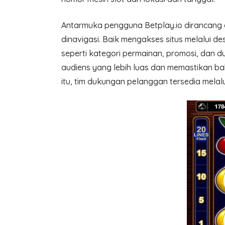
Antarmuka pengguna Betplay.io dirancan
dinavigasi. Baik mengakses situs melalui d
seperti kategori permainan, promosi, dan 
audiens yang lebih luas dan memastikan b
itu, tim dukungan pelanggan tersedia mela