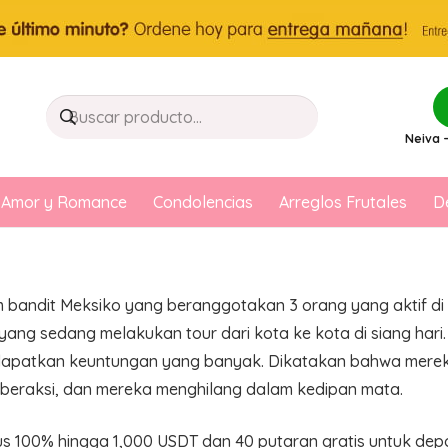
Neiva –
Amor y Romance
Condolencias
Arreglos Frutales
D
im bandit Meksiko yang beranggotakan 3 orang yang aktif d
ang sedang melakukan tour dari kota ke kota di siang hari
patkan keuntungan yang banyak. Dikatakan bahwa mereka
 beraksi, dan mereka menghilang dalam kedipan mata.
100% hingga 1,000 USDT dan 40 putaran gratis untuk depo