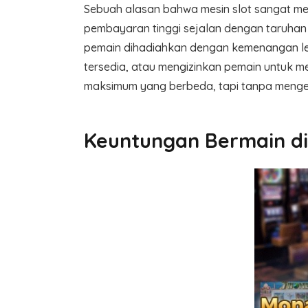
Sebuah alasan bahwa mesin slot sangat me
pembayaran tinggi sejalan dengan taruhan 
pemain dihadiahkan dengan kemenangan lebih
tersedia, atau mengizinkan pemain untuk m
maksimum yang berbeda, tapi tanpa menget
Keuntungan Bermain di 