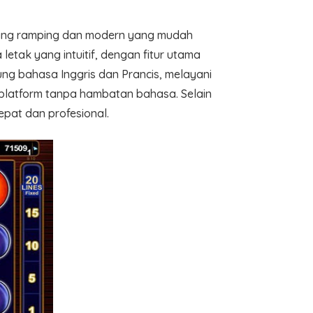
ang ramping dan modern yang mudah
etak yang intuitif, dengan fitur utama
ng bahasa Inggris dan Prancis, melayani
platform tanpa hambatan bahasa. Selain
pat dan profesional.