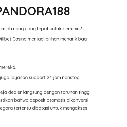
i PANDORA188
umlah uang yang tepat untuk bermain?
lbet Casino menjadi pilihan menarik bagi
 mereka.
juga layanan support 24 jam nonstop.
meja dealer langsung dengan taruhan tinggi,
astikan bahwa deposit otomatis dikonversi
negara tertentu dibatasi untuk mengakses