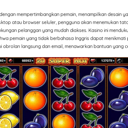
g dengan mempertimbangkan pemain, menampilkan desain y
esktop atau browser seluler, pengguna akan menemukan tata l
dukungan pelanggan yang mudah diakses. Kasino ini menduku
ahwa pemain yang tidak berbahasa Inggris dapat menikmati 
lui obrolan langsung dan email, menawarkan bantuan yang ce