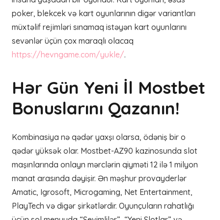
poker, blekcek və kart oyunlarının digər variantları
müxtəlif rejimləri sınamaq istəyən kart oyunlarını
sevənlər üçün çox maraqlı olacaq
https://hevngame.com/yukle/
.
Hər Gün Yeni İl Mostbet
Bonuslarını Qazanın!
Kombinasiya nə qədər yaxşı olarsa, ödəniş bir o
qədər yüksək olar. Mostbet-AZ90 kazinosunda slot
maşınlarında onlayn mərclərin qiyməti 12 ilə 1 milyon
manat arasında dəyişir. Ən məşhur provayderlər
Amatic, Igrosoft, Microgaming, Net Entertainment,
PlayTech və digər şirkətlərdir. Oyunçuların rahatlığı
üçün sol menyuda “Sevimlilər”, “Yeni Slotlar” və