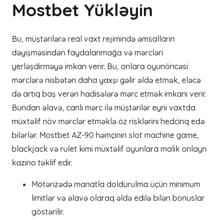
Mostbet Yükləyin
Bu, müştərilərə real vaxt rejimində əmsalların
dəyişməsindən faydalanmağa və mərcləri
yerləşdirməyə imkan verir. Bu, onlara oyunöncəsi
mərclərə nisbətən daha yaxşı gəlir əldə etmək, eləcə
də artıq baş verən hadisələrə mərc etmək imkanı verir.
Bundan əlavə, canlı mərc ilə müştərilər eyni vaxtda
müxtəlif növ mərclər etməklə öz risklərini hedcinq edə
bilərlər. Mostbet AZ-90 həmçinin slot machine game,
blackjack və rulet kimi müxtəlif oyunlara malik onlayn
kazino təklif edir.
Mötərizədə manatla doldurulma üçün minimum
limitlər və əlavə olaraq əldə edilə bilən bonuslar
göstərilir.