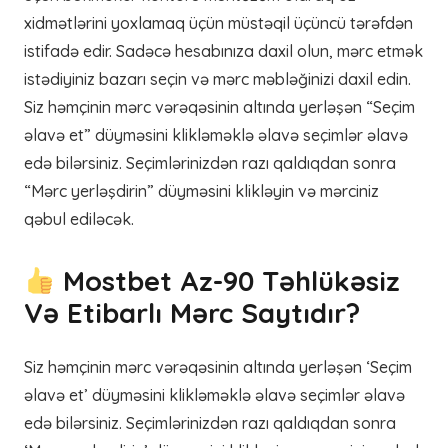
xidmətlərini yoxlamaq üçün müstəqil üçüncü tərəfdən
istifadə edir. Sadəcə hesabınıza daxil olun, mərc etmək
istədiyiniz bazarı seçin və mərc məbləğinizi daxil edin.
Siz həmçinin mərc vərəqəsinin altında yerləşən “Seçim
əlavə et” düyməsini klikləməklə əlavə seçimlər əlavə
edə bilərsiniz. Seçimlərinizdən razı qaldıqdan sonra
“Mərc yerləşdirin” düyməsini klikləyin və mərciniz
qəbul ediləcək.
Mostbet Az-90 Təhlükəsiz
Və Etibarlı Mərc Saytıdır?
Siz həmçinin mərc vərəqəsinin altında yerləşən ‘Seçim
əlavə et’ düyməsini klikləməklə əlavə seçimlər əlavə
edə bilərsiniz. Seçimlərinizdən razı qaldıqdan sonra