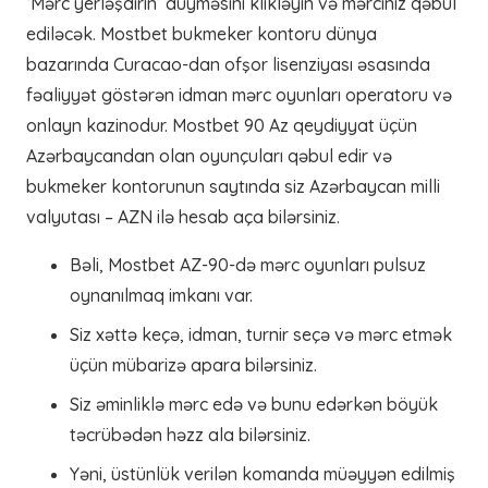
‘Mərc yerləşdirin’ düyməsini klikləyin və mərciniz qəbul
ediləcək. Mostbet bukmeker kontoru dünya
bazarında Curacao-dan ofşor lisenziyası əsasında
fəaliyyət göstərən idman mərc oyunları operatoru və
onlayn kazinodur. Mostbet 90 Az qeydiyyat üçün
Azərbaycandan olan oyunçuları qəbul edir və
bukmeker kontorunun saytında siz Azərbaycan milli
valyutası – AZN ilə hesab aça bilərsiniz.
Bəli, Mostbet AZ-90-də mərc oyunları pulsuz
oynanılmaq imkanı var.
Siz xəttə keçə, idman, turnir seçə və mərc etmək
üçün mübarizə apara bilərsiniz.
Siz əminliklə mərc edə və bunu edərkən böyük
təcrübədən həzz ala bilərsiniz.
Yəni, üstünlük verilən komanda müəyyən edilmiş