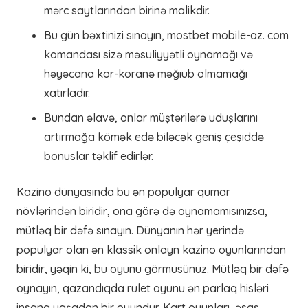
mərc saytlarından birinə malikdir.
Bu gün bəxtinizi sınayın, mostbet mobile-az. com
komandası sizə məsuliyyətli oynamağı və
həyəcana kor-koranə məğıub olmamağı
xatırladır.
Bundan əlavə, onlar müştərilərə uduşlarını
artırmağa kömək edə biləcək geniş çeşiddə
bonuslar təklif edirlər.
Kazino dünyasında bu ən populyar qumar
növlərindən biridir, ona görə də oynamamısınızsa,
mütləq bir dəfə sınayın. Dünyanın hər yerində
populyar olan ən klassik onlayn kazino oyunlarından
biridir, yəqin ki, bu oyunu görmüsünüz. Mütləq bir dəfə
oynayın, qazandıqda rulet oyunu ən parlaq hisləri
insana yaşadan bir oyundur. Kart oyunları, əsas