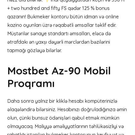
+ two hundred and fifty FS qədər 125 % bonus
qazanın! Bukmeker kontoru bütün idman və online
kazino oyunları üzrə rəqabətli əmsallar təklif edir.
Müştərilər sənaye standartı əmsalları, eləcə də
ətrafdakı ən yaxşı dəyərli mərclərdən bəzilərini
tapmağı gözləyə bilərlər.
Mostbet Az-90 Mobil
Proqramı
Daha sonra yalnız bir kliklə hesabı kompüterinizlə
əlaqələndirə bilərsiniz. Hesabınızı doğruladığınıza əmin
olun, çünki bunsuz ödənişləri qəbul etmək mümkün
olmayacaq. Maliyyə əməliyyatlarının təhlükəsizliyi və
rahatlığı istənilən bukmeker kontorunun keyfiyyət və