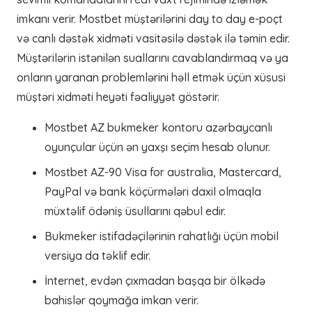
imkanı verir. Mostbet müştərilərini day to day e-poçt
və canlı dəstək xidməti vasitəsilə dəstək ilə təmin edir.
Müştərilərin istənilən suallarını cavablandırmaq və ya
onların yaranan problemlərini həll etmək üçün xüsusi
müştəri xidməti heyəti fəaliyyət göstərir.
Mostbet AZ bukmeker kontoru azərbaycanlı
oyunçular üçün ən yaxşı seçim hesab olunur.
Mostbet AZ-90 Visa for australia, Mastercard,
PayPal və bank köçürmələri daxil olmaqla
müxtəlif ödəniş üsullarını qəbul edir.
Bukmeker istifadəçilərinin rahatlığı üçün mobil
versiya da təklif edir.
İnternet, evdən çıxmadan başqa bir ölkədə
bahislər qoymağa imkan verir.