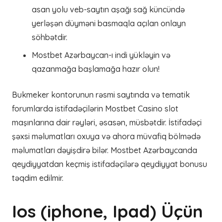
asan yolu veb-saytın aşağı sağ küncündə
yerləşən düyməni basmaqla açılan onlayn
söhbətdir.
Mostbet Azərbaycan-ı indi yükləyin və
qazanmağa başlamağa hazır olun!
Bukmeker kontorunun rəsmi saytında və tematik
forumlarda istifadəçilərin Mostbet Casino slot
maşınlarına dair rəyləri, əsasən, müsbətdir. İstifadəçi
şəxsi məlumatları oxuya və ahora müvafiq bölmədə
məlumatları dəyişdirə bilər. Mostbet Azərbaycanda
qeydiyyatdan keçmiş istifadəçilərə qeydiyyat bonusu
təqdim edilmir.
Ios (iphone, Ipad) Üçün