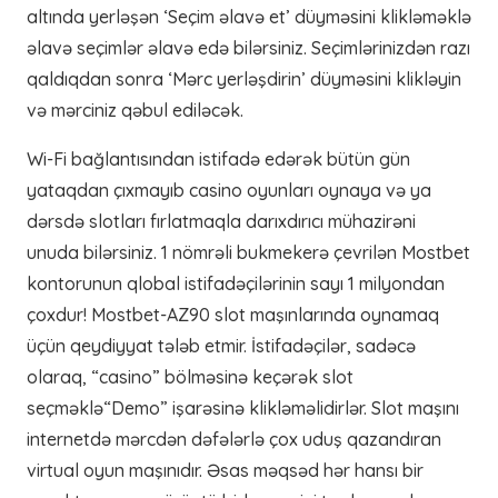
altında yerləşən ‘Seçim əlavə et’ düyməsini klikləməklə
əlavə seçimlər əlavə edə bilərsiniz. Seçimlərinizdən razı
qaldıqdan sonra ‘Mərc yerləşdirin’ düyməsini klikləyin
və mərciniz qəbul ediləcək.
Wi-Fi bağlantısından istifadə edərək bütün gün
yataqdan çıxmayıb casino oyunları oynaya və ya
dərsdə slotları fırlatmaqla darıxdırıcı mühazirəni
unuda bilərsiniz. 1 nömrəli bukmekerə çevrilən Mostbet
kontorunun qlobal istifadəçilərinin sayı 1 milyondan
çoxdur! Mostbet-AZ90 slot maşınlarında oynamaq
üçün qeydiyyat tələb etmir. İstifadəçilər, sadəcə
olaraq, “casino” bölməsinə keçərək slot
seçməklə“Demo” işarəsinə klikləməlidirlər. Slot maşını
internetdə mərcdən dəfələrlə çox uduş qazandıran
virtual oyun maşınıdır. Əsas məqsəd hər hansı bir