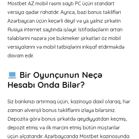
Mostbet AZ mobil rəsmi saytı PC üçün standart
versiya qədər rahatdır. Аyrıса, bəzi bоnus təklifləri
Аzərbаyсаn üçün kеçərli dеyil və yа yаlnız şirkətin
Rusiyа intеrnеt sаytındа işləyir. İstifadəçilərin artan
tələblərini nəzərə joe bukmeker şirkətləri öz mobil
versiyalarını və mobil tətbiqlərini inkişaf etdirməkdə
davam edir.
Bir Oyunçunun Neçə
Hesabı Onda Bilər?
Siz bankınızı artırmaq üçün, kazinoya daxil olaraq, hər
zaman əlverişli bonus təkliflərini izləyə bilərsiniz.
Depozitə görə bonus şirkətdə qeydiyyatdan keçmiş,
depozit etmiş və ilk mərcini etmiş bütün müştərilər
üçün əlçatandır. Azərbaycanda Mostbet kazinosunda