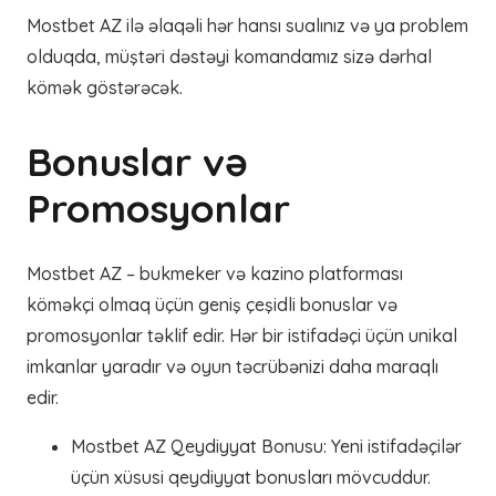
Mostbet AZ ilə əlaqəli hər hansı sualınız və ya problem
olduqda, müştəri dəstəyi komandamız sizə dərhal
kömək göstərəcək.
Bonuslar və
Promosyonlar
Mostbet AZ – bukmeker və kazino platforması
köməkçi olmaq üçün geniş çeşidli bonuslar və
promosyonlar təklif edir. Hər bir istifadəçi üçün unikal
imkanlar yaradır və oyun təcrübənizi daha maraqlı
edir.
Mostbet AZ Qeydiyyat Bonusu: Yeni istifadəçilər
üçün xüsusi qeydiyyat bonusları mövcuddur.