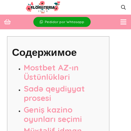
Pedidor por Whtasapp
Содержимое
Mostbet AZ-ın
Üstünlükləri
Sadə qeydiyyat
prosesi
Geniş kazino
oyunları seçimi
Müxtəlif idman