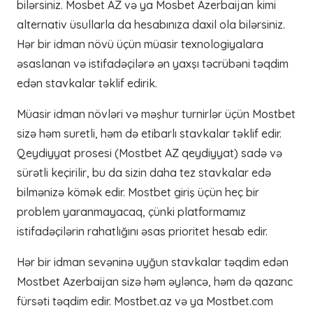
bilərsiniz. Mosbet AZ və ya Mosbet Azerbaijan kimi
alternativ üsullarla da hesabınıza daxil ola bilərsiniz.
Hər bir idman növü üçün müasir texnologiyalara
əsaslanan və istifadəçilərə ən yaxşı təcrübəni təqdim
edən stavkalar təklif edirik.
Müasir idman növləri və məşhur turnirlər üçün Mostbet
sizə həm suretli, həm də etibarlı stavkalar təklif edir.
Qeydiyyat prosesi (Mostbet AZ qeydiyyat) sadə və
sürətli keçirilir, bu da sizin daha tez stavkalar edə
bilmənizə kömək edir. Mostbet giriş üçün heç bir
problem yaranmayacaq, çünki platformamız
istifadəçilərin rahatlığını əsas prioritet hesab edir.
Hər bir idman sevəninə uyğun stavkalar təqdim edən
Mostbet Azerbaijan sizə həm əyləncə, həm də qazanc
fürsəti təqdim edir. Mostbet.az və ya Mostbet.com