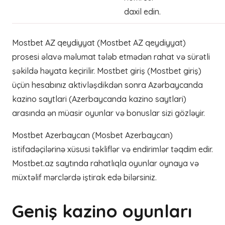
daxil edin.
Mostbet AZ qeydiyyat (Mostbet AZ qeydiyyat)
prosesi əlavə məlumat tələb etmədən rahat və sürətli
şəkildə həyata keçirilir. Mostbet giriş (Mostbet giriş)
üçün hesabınız aktivləşdikdən sonra Azərbaycanda
kazino saytlari (Azerbaycanda kazino saytlari)
arasında ən müasir oyunlar və bonuslar sizi gözləyir.
Mostbet Azerbaycan (Mosbet Azerbaycan)
istifadəçilərinə xüsusi təkliflər və endirimlər təqdim edir.
Mostbet.az saytında rahatlıqla oyunlar oynaya və
müxtəlif mərclərdə iştirak edə bilərsiniz.
Geniş kazino oyunları