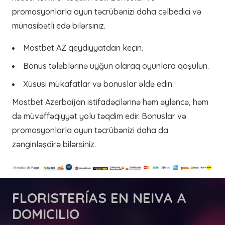
promosyonlarla oyun təcrübənizi daha cəlbedici və
münasibətli edə bilərsiniz.
Mostbet AZ qeydiyyatdan keçin.
Bonus tələblərinə uyğun olaraq oyunlara qoşulun.
Xüsusi mükafatlar və bonuslar əldə edin.
Mostbet Azerbaijan istifadəçilərinə həm əyləncə, həm
də müvəffəqiyyət yolu təqdim edir. Bonuslar və
promosyonlarla oyun təcrübənizi daha da
zənginləşdirə bilərsiniz.
FLORISTERÍAS
EN NEIVA A
DOMICILIO