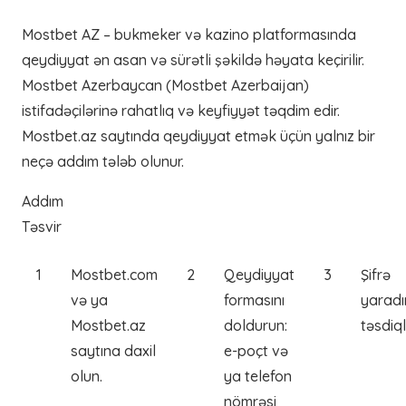
Mostbet AZ – bukmeker və kazino platformasında
qeydiyyat ən asan və sürətli şəkildə həyata keçirilir.
Mostbet Azerbaycan (Mostbet Azerbaijan)
istifadəçilərinə rahatlıq və keyfiyyət təqdim edir.
Mostbet.az saytında qeydiyyat etmək üçün yalnız bir
neçə addım tələb olunur.
Addım
Təsvir
1
Mostbet.com
2
Qeydiyyat
3
Şifrə
və ya
formasını
yaradı
Mostbet.az
doldurun:
təsdiql
saytına daxil
e-poçt və
olun.
ya telefon
nömrəsi