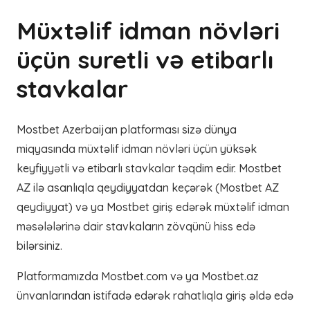
Müxtəlif idman növləri
üçün suretli və etibarlı
stavkalar
Mostbet Azerbaijan platforması sizə dünya
miqyasında müxtəlif idman növləri üçün yüksək
keyfiyyətli və etibarlı stavkalar təqdim edir. Mostbet
AZ ilə asanlıqla qeydiyyatdan keçərək (Mostbet AZ
qeydiyyat) və ya Mostbet giriş edərək müxtəlif idman
məsələlərinə dair stavkaların zövqünü hiss edə
bilərsiniz.
Platformamızda Mostbet.com və ya Mostbet.az
ünvanlarından istifadə edərək rahatlıqla giriş əldə edə