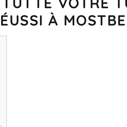
 TUTTE VOTRE T
ÉUSSI À MOSTB
e