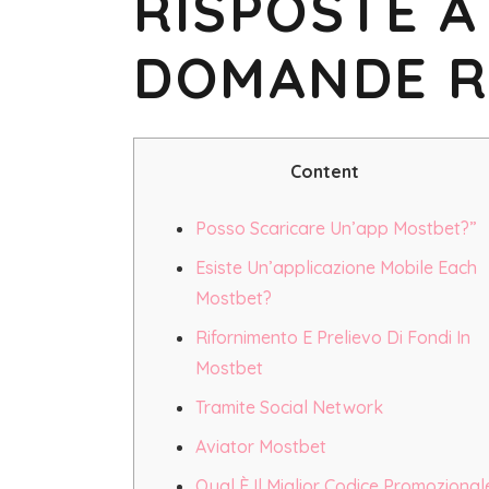
RISPOSTE A
DOMANDE R
Content
Posso Scaricare Un’app Mostbet?”
Esiste Un’applicazione Mobile Each
Mostbet?
Rifornimento E Prelievo Di Fondi In
Mostbet
Tramite Social Network
Aviator Mostbet
Qual È Il Miglior Codice Promozional