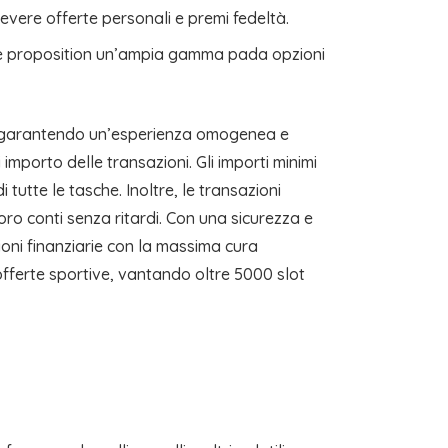
cevere offerte personali e premi fedeltà.
he proposition un’ampia gamma pada opzioni
web, garantendo un’esperienza omogenea e
 importo delle transazioni. Gli importi minimi
tutte le tasche. Inoltre, le transazioni
ro conti senza ritardi. Con una sicurezza e
ioni finanziarie con la massima cura
offerte sportive, vantando oltre 5000 slot