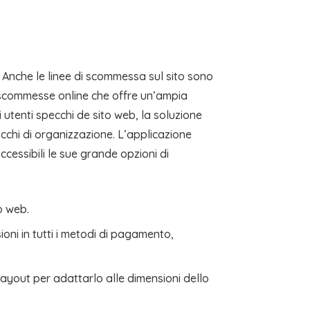
. Anche le linee di scommessa sul sito sono
di scommesse online che offre un’ampia
 utenti specchi de sito web, la soluzione
occhi di organizzazione. L’applicazione
essibili le sue grande opzioni di
o web.
oni in tutti i metodi di pagamento,
 layout per adattarlo alle dimensioni dello