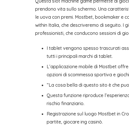
Questa slot machine game permette ai giocatori
prendono vita sullo schermo. Una caratterist
le uova con premi. Mostbet, bookmaker e casi
within Italia, che descriveremo di seguito. I
professionisti, che conducono sessioni di gi
I tablet vengono spesso trascurati ass
tutti i principali marchi di tablet.
L’applicazione mobile di Mostbet offre
opzioni di scommessa sportiva e gioch
“La cosa bella di questo sito è che puoi
Questa funzione riproduce l’esperienza
rischio finanziario.
Registrazione sul luogo Mostbet in Cro
partite, giocare ing casinò.