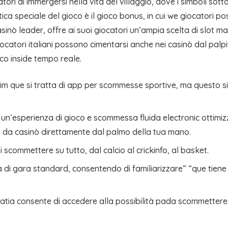
 di immergersi nella vita del villaggio, dove i simboli sotto f
ica speciale del gioco è il gioco bonus, in cui we giocatori p
nò leader, offre ai suoi giocatori un’ampia scelta di slot ma
 giocatori italiani possono cimentarsi anche nei casinò dal palp
oco inside tempo reale.
im que si tratta di app per scommesse sportive, ma questo sit
 un’esperienza di gioco e scommessa fluida electronic ottimiz
i da casinò direttamente dal palmo della tua mano.
 scommettere su tutto, dal calcio al crickinfo, al basket.
 di gara standard, consentendo di familiarizzare” “que tiene
atia consente di accedere alla possibilità pada scommettere,