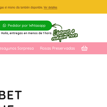
Pedidor por Whtasapp
 Huila
, entregas en menos de 1 hora.
esayunos Sorpresa
Rosas Preservadas
BET