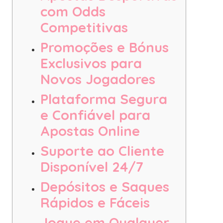
com Odds
Competitivas
Promoções e Bónus
Exclusivos para
Novos Jogadores
Plataforma Segura
e Confiável para
Apostas Online
Suporte ao Cliente
Disponível 24/7
Depósitos e Saques
Rápidos e Fáceis
Jogue em Qualquer