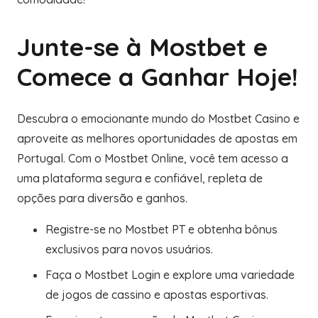
Junte-se à Mostbet e
Comece a Ganhar Hoje!
Descubra o emocionante mundo do Mostbet Casino e
aproveite as melhores oportunidades de apostas em
Portugal. Com o Mostbet Online, você tem acesso a
uma plataforma segura e confiável, repleta de
opções para diversão e ganhos.
Registre-se no Mostbet PT e obtenha bônus
exclusivos para novos usuários.
Faça o Mostbet Login e explore uma variedade
de jogos de cassino e apostas esportivas.