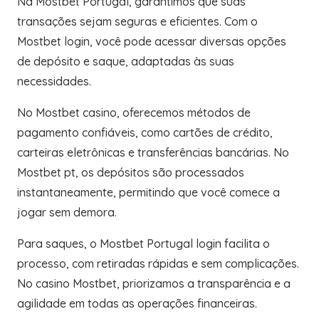
Na Mostbet Portugal, garantimos que suas
transações sejam seguras e eficientes. Com o
Mostbet login, você pode acessar diversas opções
de depósito e saque, adaptadas às suas
necessidades.
No Mostbet casino, oferecemos métodos de
pagamento confiáveis, como cartões de crédito,
carteiras eletrônicas e transferências bancárias. No
Mostbet pt, os depósitos são processados
instantaneamente, permitindo que você comece a
jogar sem demora.
Para saques, o Mostbet Portugal login facilita o
processo, com retiradas rápidas e sem complicações.
No casino Mostbet, priorizamos a transparência e a
agilidade em todas as operações financeiras.