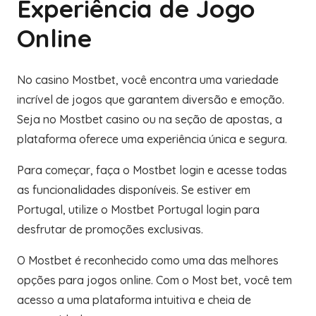
Experiência de Jogo
Online
No casino Mostbet, você encontra uma variedade
incrível de jogos que garantem diversão e emoção.
Seja no Mostbet casino ou na seção de apostas, a
plataforma oferece uma experiência única e segura.
Para começar, faça o Mostbet login e acesse todas
as funcionalidades disponíveis. Se estiver em
Portugal, utilize o Mostbet Portugal login para
desfrutar de promoções exclusivas.
O Mostbet é reconhecido como uma das melhores
opções para jogos online. Com o Most bet, você tem
acesso a uma plataforma intuitiva e cheia de