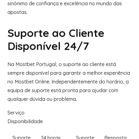
sinónimo de confiança e excelência no mundo das
apostas.
Suporte ao Cliente
Disponível 24/7
Na Mostbet Portugal, o suporte ao cliente está
sempre disponível para garantir a melhor experiência
no Mostbet Online. Independentemente do horário, a
equipa de suporte está pronta para ajudar com
qualquer dúvida ou problema.
Serviço
Disponibilidade
Suporte
24 horas
Suporte
Resposta