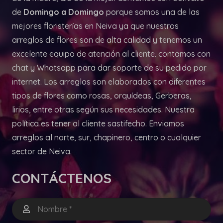
de
Domingo a Domingo
porque somos una de las
mejores floristerías en Neiva ya que nuestros
arreglos de flores son de alta calidad y tenemos un
excelente equipo de atención al cliente. contamos con
chat y Whatsapp para dar soporte de su pedido por
internet. Los arreglos son elaborados con diferentes
tipos de flores como rosas, orquídeas, Gerberas,
lirios, entre otras según sus necesidades. Nuestra
política es tener al cliente sastifecho. Enviamos
arreglos al norte, sur, chapinero, centro o cualquier
sector de Neiva.
CONTÁCTENOS