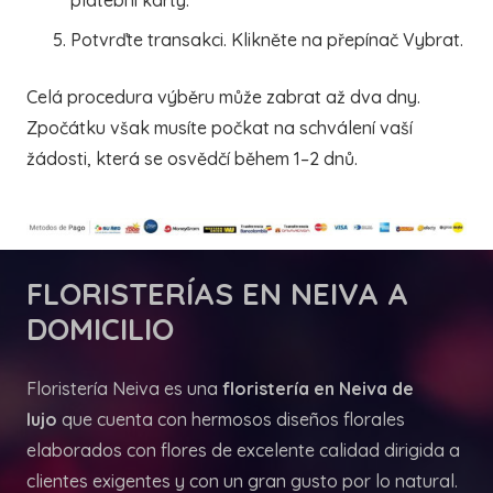
Potvrďte transakci. Klikněte na přepínač Vybrat.
Celá procedura výběru může zabrat až dva dny.
Zpočátku však musíte počkat na schválení vaší
žádosti, která se osvědčí během 1–2 dnů.
FLORISTERÍAS
EN NEIVA A
DOMICILIO
Floristería Neiva es una
floristería en Neiva de
lujo
que cuenta con hermosos diseños florales
elaborados con flores de excelente calidad dirigida a
clientes exigentes y con un gran gusto por lo natural.