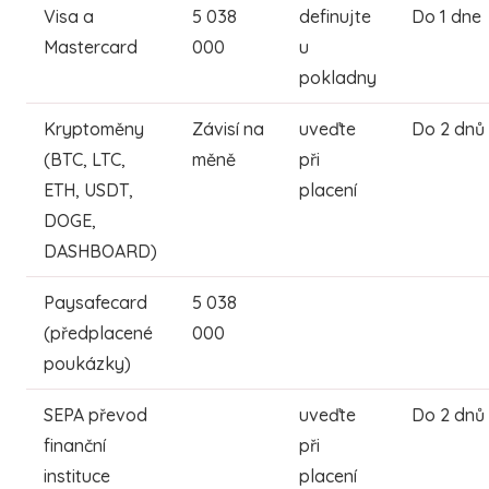
Visa a
5 038
definujte
Do 1 dne
Mastercard
000
u
pokladny
Kryptoměny
Závisí na
uveďte
Do 2 dnů
(BTC, LTC,
měně
při
ETH, USDT,
placení
DOGE,
DASHBOARD)
Paysafecard
5 038
(předplacené
000
poukázky)
SEPA převod
uveďte
Do 2 dnů
finanční
při
instituce
placení