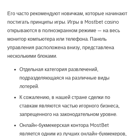
Его часто рекомендуют новичкам, которые начинают
постигать принципы игры. Игры в Mostbet casino
открываются в полноэкранном режиме — на весь
монитор компьютера или телефона. Панель
управления расположена внизу, представлена
несколькими блоками.
Отдельная категория развлечений,
подразделяющаяся на различные виды
лотерей.
К сожалению, в нашей стране сделки по
ставкам являются частью игорного бизнеса,
запрещенного на законодательном уровне.
Онлайн-букмекерская контора MostBet
является одним из лучших онлайн-букмекеров,