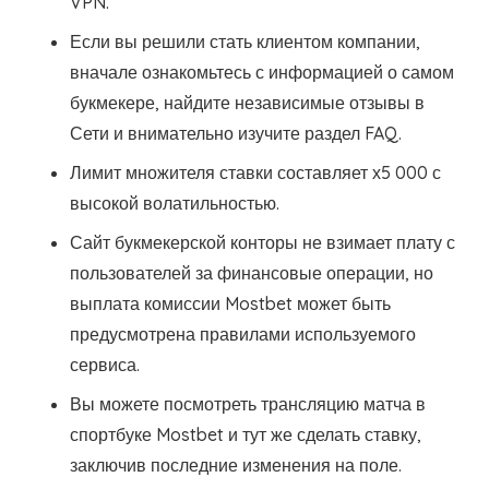
VPN.
Если вы решили стать клиентом компании,
вначале ознакомьтесь с информацией о самом
букмекере, найдите независимые отзывы в
Сети и внимательно изучите раздел FAQ.
Лимит множителя ставки составляет х5 000 с
высокой волатильностью.
Сайт букмекерской конторы не взимает плату с
пользователей за финансовые операции, но
выплата комиссии Mostbet может быть
предусмотрена правилами используемого
сервиса.
Вы можете посмотреть трансляцию матча в
спортбуке Mostbet и тут же сделать ставку,
заключив последние изменения на поле.