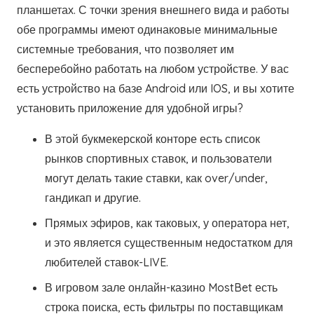
планшетах. С точки зрения внешнего вида и работы
обе программы имеют одинаковые минимальные
системные требования, что позволяет им
бесперебойно работать на любом устройстве. У вас
есть устройство на базе Android или IOS, и вы хотите
установить приложение для удобной игры?
В этой букмекерской конторе есть список
рынков спортивных ставок, и пользователи
могут делать такие ставки, как over/under,
гандикап и другие.
Прямых эфиров, как таковых, у оператора нет,
и это является существенным недостатком для
любителей ставок-LIVE.
В игровом зале онлайн-казино MostBet есть
строка поиска, есть фильтры по поставщикам