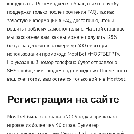
координаты. Рекомендуется обращаться в службу
поддержки только после прочтения FAQ, так как
зачастую информации в FAQ достаточно, чтобы
решить проблему самостоятельно. На этой странице
мы расскажем вам, как вы можете получить 125%
бонус на депозит в размере до 300 евро при
использовании промокода MostBet «MOSTBETPT».
На указанный номер телефона будет отправлено
SMS-сообщение с кодом подтверждения. После этого
ваш счет готов, вам остается только войти в Mostbet.
Регистрация на сайте
Mostbet была основана в 2009 году и принимает
игроков из более чем 90 стран. Букмекер
принадлежит компании Venson Ltd., расположенной