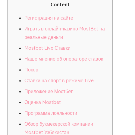
Content
Регистрация на сайте
Играть в онлайн-казино MostBet на
реальные деньги
Mostbet Live Ставки
Наше мнение об операторе ставок
Покер
Ставки на спорт в режиме Live
Приложение Мостбет
Оценка Mostbet
Программа лояльности
Обзор букмекерской компании
Mostbet Узбекистан