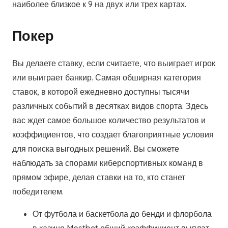
наиболее близкое к 9 на двух или трех картах.
Покер
Вы делаете ставку, если считаете, что выиграет игрок
или выиграет банкир. Самая обширная категория
ставок, в которой ежедневно доступны тысячи
различных событий в десятках видов спорта. Здесь
вас ждет самое большое количество результатов и
коэффициентов, что создает благоприятные условия
для поиска выгодных решений. Вы сможете
наблюдать за спорами киберспортивных команд в
прямом эфире, делая ставки на то, кто станет
победителем.
От футбола и баскетбола до бенди и флорбола