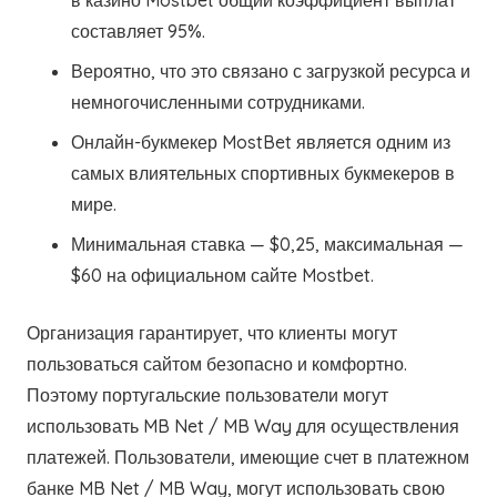
в казино Mostbet общий коэффициент выплат
составляет 95%.
Вероятно, что это связано с загрузкой ресурса и
немногочисленными сотрудниками.
Онлайн-букмекер MostBet является одним из
самых влиятельных спортивных букмекеров в
мире.
Минимальная ставка — $0,25, максимальная —
$60 на официальном сайте Mostbet.
Организация гарантирует, что клиенты могут
пользоваться сайтом безопасно и комфортно.
Поэтому португальские пользователи могут
использовать MB Net / MB Way для осуществления
платежей. Пользователи, имеющие счет в платежном
банке MB Net / MB Way, могут использовать свою