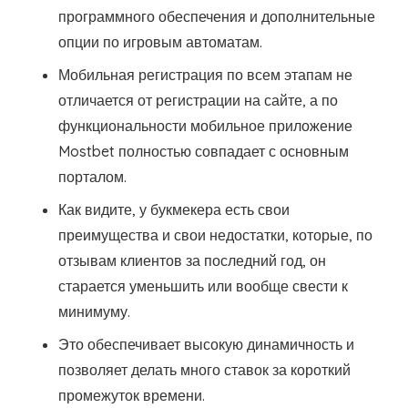
программного обеспечения и дополнительные
опции по игровым автоматам.
Мобильная регистрация по всем этапам не
отличается от регистрации на сайте, а по
функциональности мобильное приложение
Mostbet полностью совпадает с основным
порталом.
Как видите, у букмекера есть свои
преимущества и свои недостатки, которые, по
отзывам клиентов за последний год, он
старается уменьшить или вообще свести к
минимуму.
Это обеспечивает высокую динамичность и
позволяет делать много ставок за короткий
промежуток времени.