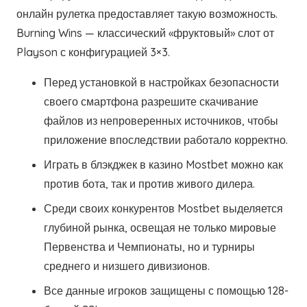
онлайн рулетка предоставляет такую возможность.
Burning Wins — классический «фруктовый» слот от
Playson с конфигурацией 3×3.
Перед установкой в настройках безопасности
своего смартфона разрешите скачивание
файлов из непроверенных источников, чтобы
приложение впоследствии работало корректно.
Играть в блэкджек в казино Mostbet можно как
против бота, так и против живого дилера.
Среди своих конкурентов Mostbet выделяется
глубиной рынка, освещая не только мировые
Первенства и Чемпионаты, но и турниры
среднего и низшего дивизионов.
Все данные игроков защищены с помощью 128-