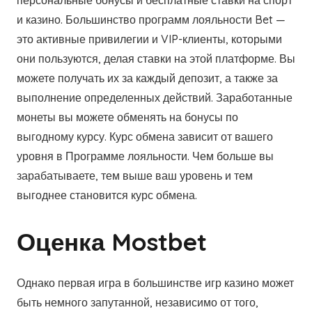
персональные бонусы и бесплатные ставки на спорт
и казино. Большинство программ лояльности Bet —
это активные привилегии и VIP-клиенты, которыми
они пользуются, делая ставки на этой платформе. Вы
можете получать их за каждый депозит, а также за
выполнение определенных действий. Заработанные
монеты вы можете обменять на бонусы по
выгодному курсу. Курс обмена зависит от вашего
уровня в Программе лояльности. Чем больше вы
зарабатываете, тем выше ваш уровень и тем
выгоднее становится курс обмена.
Оценка Mostbet
Однако первая игра в большинстве игр казино может
быть немного запутанной, независимо от того,