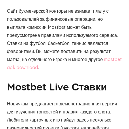
Сайт букмекерской конторы не взимает плату с
пользователей за финансовые операции, но
выплата комиссии Mostbet может быть
предусмотрена правилами используемого сервиса.
Ставки на футбол, баскетбол, теннис являются
фаворитами. Вы можете поставить на результат
матча, на отдельного игрока и многое другое
mostbet
apk download
.
Mostbet Live Ставки
Новичкам предлагается демонстрационная версия
для изучения тонкостей и правил каждого слота.
Любители карточных игр найдут здесь несколько
разновидностей рулетки (русская, европейская,