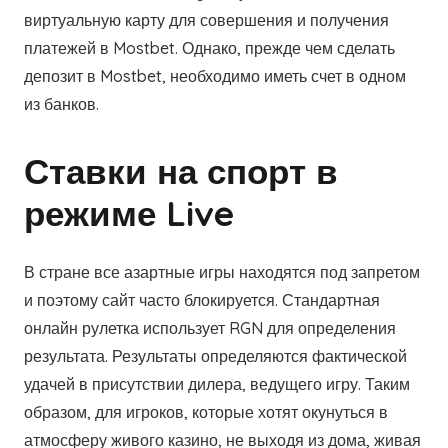
виртуальную карту для совершения и получения
платежей в Mostbet. Однако, прежде чем сделать
депозит в Mostbet, необходимо иметь счет в одном
из банков.
Ставки на спорт в
режиме Live
В стране все азартные игры находятся под запретом
и поэтому сайт часто блокируется. Стандартная
онлайн рулетка использует RGN для определения
результата. Результаты определяются фактической
удачей в присутствии дилера, ведущего игру. Таким
образом, для игроков, которые хотят окунуться в
атмосферу живого казино, не выходя из дома, живая