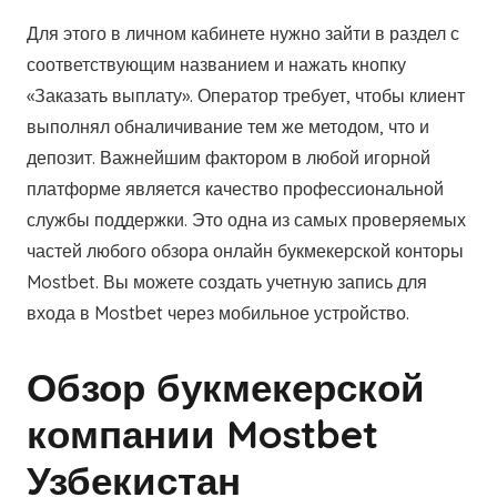
Для этого в личном кабинете нужно зайти в раздел с
соответствующим названием и нажать кнопку
«Заказать выплату». Оператор требует, чтобы клиент
выполнял обналичивание тем же методом, что и
депозит. Важнейшим фактором в любой игорной
платформе является качество профессиональной
службы поддержки. Это одна из самых проверяемых
частей любого обзора онлайн букмекерской конторы
Mostbet. Вы можете создать учетную запись для
входа в Mostbet через мобильное устройство.
Обзор букмекерской
компании Mostbet
Узбекистан