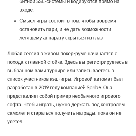
битной SSL-системы и кодируются прямо на
входе.
Смысл игры состоит в том, чтобы вовремя
остановить пари, и не дать возможности
летящему аппарату скрыться из глаз.
Любая сессия в живом покер-руме начинается с
похода к главной стойке. Здесь вы регистрируетесь в
выбранном вами турнире или записываетесь в
список участников кэш-игры. Игровой автомат был
разработан в 2019 году компанией Spribe. Она
представляет собой пример необычного игрового
софта. Чтобы играть, нужно держать под контролем
самолет и стараться получить награды, пока он не
улетел.