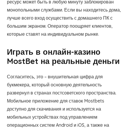
ресурс может быть в любую минуту заблокирован
монопольными службами. Если вы находитесь дома,
лучше всего вход осуществить с домашнего ПК с
большим экраном. Оператор поощряет клиентов,
которые ставят на индивидуальном рынке.
Играть в онлайн-казино
MostBet на реальные деньги
Согласитесь, это – внушительная цифра для
букмекера, который основную деятельность
развернул в странах постсоветского пространства.
Мобильное приложение для ставок Mostbets
доступно для скачивания и используется на
мобильных устройствах под управлением
операционных систем Android и iOS, а также на