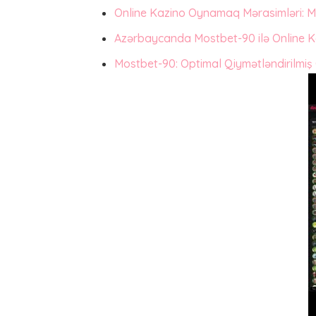
Online Kazino Oynamaq Mərasimləri: 
Azərbaycanda Mostbet-90 ilə Online
Mostbet-90: Optimal Qiymətləndirilmiş 