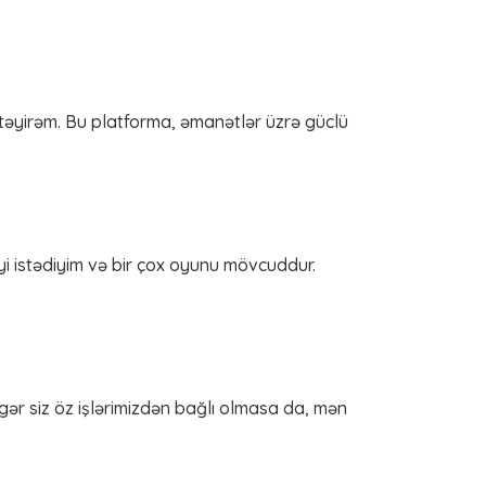
stəyirəm. Bu platforma, əmanətlər üzrə güclü
yi istədiyim və bir çox oyunu mövcuddur.
Əgər siz öz işlərimizdən bağlı olmasa da, mən