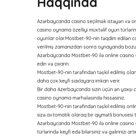
Haqqında
Azərbaycanda casino seçilmək istəyən və onl
casino oynama özelliyi müxtəlif oyun türlərin
oyunlar olar.Mostbet-90-nin təqdim edilən cas
verilmiş zamanızdan sonra oynayanda bozu
Azərbaycanda Mostbet-90 ilə online casino oyn
edin və çıxarın.
Mostbet-90-nin tərəfindən təşkil edilmiş olan
daha çox keyfi saxlayara imkan verir.
Bir daha Azerbaycanda sizin üçün ən yaxşı ca
casino oynama mərhələsində hissəsiniz.
Mostbet-90-nin tərəfindən təşkil edilmiş onlin
sizə avtomatik olaraq bir qiymətli bonusesi t
Azərbaycanda Mostbet-90 ilə online casino oyn
türlərində keyfi edə bilərsiniz və gəlirinizi ar