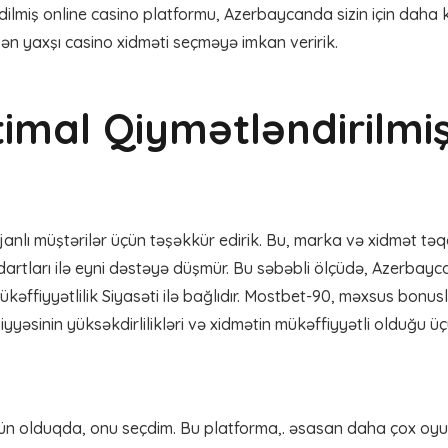
ilmiş online casino platformu, Azerbaycanda sizin için daha ke
n ən yaxşı casino xidməti seçməyə imkan veririk.
imal Qiymətləndirilmiş
nlı müştərilər üçün təşəkkür edirik. Bu, marka və xidmət təqd
artları ilə eyni dəstəyə düşmür. Bu səbəbli ölçüdə, Azerbaycan
 Mükəffiyyətlilik Siyasəti ilə bağlıdır. Mostbet-90, məxsus bo
eviyyəsinin yüksəkdirlilikləri və xidmətin mükəffiyyətli olduğu 
lduqda, onu seçdim. Bu platforma,. əsasan daha çox oyun 