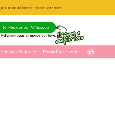
Pedidor por Whtasapp
 Huila
, entregas en menos de 1 hora.
esayunos Sorpresa
Rosas Preservadas