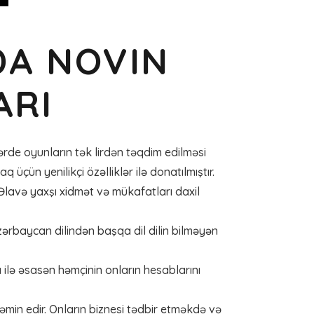
DA NOVIN
ARI
rde oyunların tək lirdən təqdim edilməsi
üçün yenilikçi özəlliklər ilə donatılmıştır.
Əlavə yaxşı xidmət və mükafatları daxil
zərbaycan dilindən başqa dil dilin bilməyən
lə əsasən həmçinin onların hesablarını
əmin edir. Onların biznesi tədbir etməkdə və