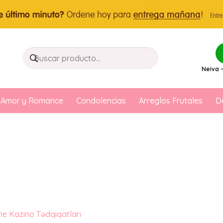
Neiva –
Amor y Romance
Condolencias
Arreglos Frutales
D
e Kazino Tədqiqatları