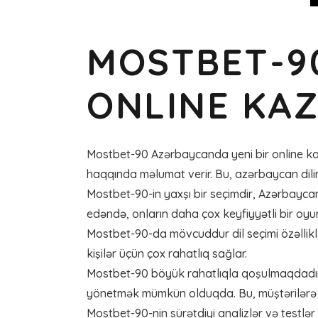
MOSTBET-9
ONLINE KA
Mostbet-90 Azərbaycanda yeni bir online kazi
haqqında məlumat verir. Bu, azərbaycan dilində
Mostbet-90-in yaxşı bir seçimdir, Azərbaycan
edəndə, onların daha çox keyfiyyətli bir oyu
Mostbet-90-da mövcuddur dil seçimi özəlliklə
kişilər üçün çox rahatlıq sağlar.
Mostbet-90 böyük rahatlıqla qoşulmaqdadır.
yönetmək mümkün olduqda. Bu, müştərilərə ç
Mostbet-90-nin sürətdiyi analizlər və testlər