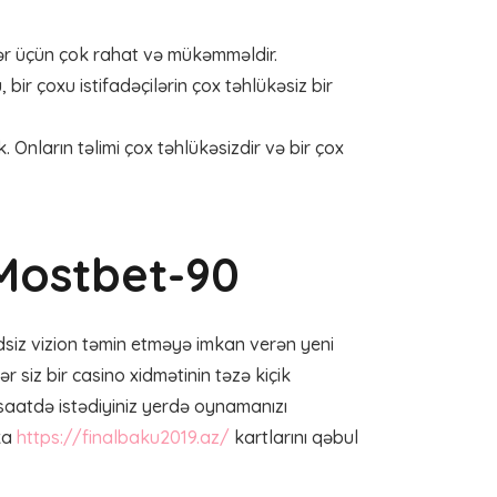
ilər üçün çok rahat və mükəmməldir.
bir çoxu istifadəçilərin çox təhlükəsiz bir
. Onların təlimi çox təhlükəsizdir və bir çox
Mostbet-90
siz vizion təmin etməyə imkan verən yeni
 siz bir casino xidmətinin təzə kiçik
iz saatdə istədiyiniz yerdə oynamanızı
nka
https://finalbaku2019.az/
kartlarını qəbul