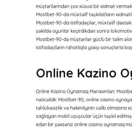
müştərilərindən çox xüsusi bir xidmət vermək
Mostbet-90-da müxtəlif təşkilatların xidmətlə
Mostbet-90-da istifadəçilər, müxtəlif dəstəklə
şəkildə oyunlar keçirdikdən sonra lokomotiv 
Mostbet-90-də müştərilər güclü bir təlim əlavə
istifadəçilərin rahatlıqla yaxşı sonuçlarla 
Online Kazino 
Online Kazino Oynamaq Mərasimləri: Mostbet
nəticəlidir. Mostbet-90, online casino oynaya
təhlükəsizlik və həkimliyinin cəlib olmasına xo
sağlayan mobil uçuşcular üçün təşkil edilmiş
edən bir şəxsəniz online casino oynamaq m