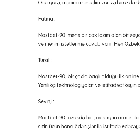
Ona görə, mənim maraqlım var və birazda da 
Fatma :
Mostbet-90, mənə bir çox lazım olan bir şeyd
və mənim istətlərimə cavab verir. Mən Özbək
Tural :
Mostbet-90, bir çoxla bağlı olduğu ilk onlin
Yenilikçi təkhnologiyalar və istifadəcifkeyin 
Sevinj :
Mostbet-90, özükdə bir çox saytın arasında y
sizin üçün hansı ödənişlər ilə istifadə edəc