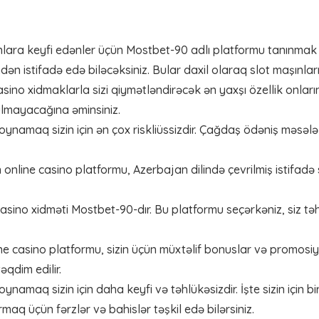
ara keyfi edənler üçün Mostbet-90 adlı platformu tanınmak is
dən istifadə edə biləcəksiniz. Bular daxil olaraq slot maşınları
ino xidmaklarla sizi qiymətləndirəcək ən yaxşı özellik onların
lmayacağına əminsiniz.
amaq sizin için ən çox riskliüssizdir. Çağdaş ödəniş məsələləri
 online casino platformu, Azerbajan dilində çevrilmiş istifadə
sino xidməti Mostbet-90-dır. Bu platformu seçərkəniz, siz təhl
e casino platformu, sizin üçün müxtəlif bonuslar və promosiyonla
əqdim edilir.
amaq sizin için daha keyfi və təhlükəsizdir. İşte sizin için b
tırmaq üçün fərzlər və bahislər təşkil edə bilərsiniz.