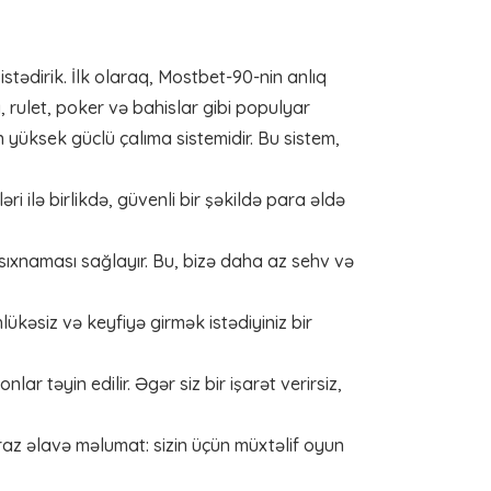
tədirik. İlk olaraq, Mostbet-90-nin anlıq
, rulet, poker və bahislar gibi populyar
 yüksek güclü çalıma sistemidir. Bu sistem,
 ilə birlikdə, güvenli bir şəkildə para əldə
 sıxnaması sağlayır. Bu, bizə daha az sehv və
ükəsiz və keyfiyə girmək istədiyiniz bir
r təyin edilir. Əgər siz bir işarət verirsiz,
iraz əlavə məlumat: sizin üçün müxtəlif oyun