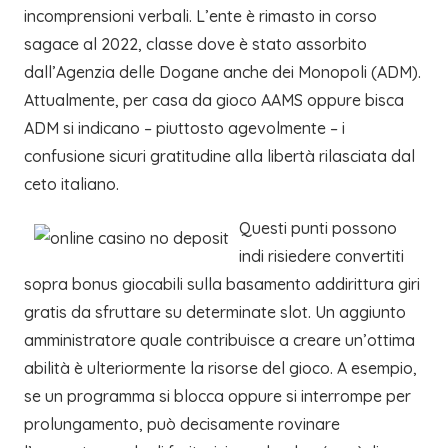
incomprensioni verbali. L’ente è rimasto in corso
sagace al 2022, classe dove è stato assorbito
dall’Agenzia delle Dogane anche dei Monopoli (ADM).
Attualmente, per casa da gioco AAMS oppure bisca
ADM si indicano – piuttosto agevolmente – i
confusione sicuri gratitudine alla libertà rilasciata dal
ceto italiano.
Questi punti possono
indi risiedere convertiti
sopra bonus giocabili sulla basamento addirittura giri
gratis da sfruttare su determinate slot. Un aggiunto
amministratore quale contribuisce a creare un’ottima
abilità è ulteriormente la risorse del gioco. A esempio,
se un programma si blocca oppure si interrompe per
prolungamento, può decisamente rovinare