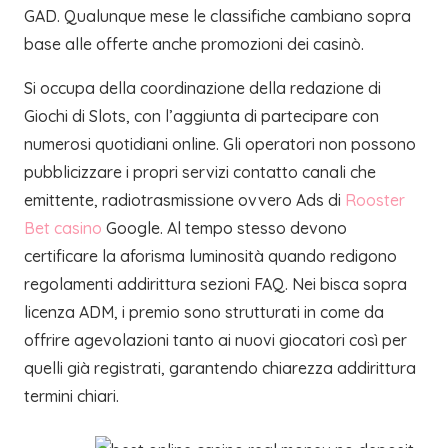
GAD. Qualunque mese le classifiche cambiano sopra
base alle offerte anche promozioni dei casinò.
Si occupa della coordinazione della redazione di
Giochi di Slots, con l’aggiunta di partecipare con
numerosi quotidiani online. Gli operatori non possono
pubblicizzare i propri servizi contatto canali che
emittente, radiotrasmissione ovvero Ads di
Rooster
Bet casino
Google. Al tempo stesso devono
certificare la aforisma luminosità quando redigono
regolamenti addirittura sezioni FAQ. Nei bisca sopra
licenza ADM, i premio sono strutturati in come da
offrire agevolazioni tanto ai nuovi giocatori così per
quelli già registrati, garantendo chiarezza addirittura
termini chiari.