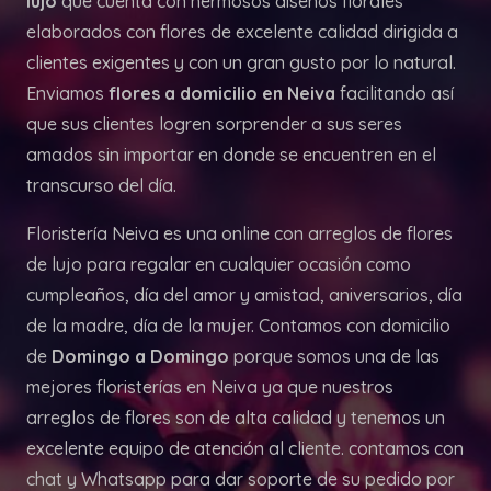
lujo
que cuenta con hermosos diseños florales
elaborados con flores de excelente calidad dirigida a
clientes exigentes y con un gran gusto por lo natural.
Enviamos
flores a domicilio en Neiva
facilitando así
que sus clientes logren sorprender a sus seres
amados sin importar en donde se encuentren en el
transcurso del día.
Floristería Neiva es una online con arreglos de flores
de lujo para regalar en cualquier ocasión como
cumpleaños, día del amor y amistad, aniversarios, día
de la madre, día de la mujer. Contamos con domicilio
de
Domingo a Domingo
porque somos una de las
mejores floristerías en Neiva ya que nuestros
arreglos de flores son de alta calidad y tenemos un
excelente equipo de atención al cliente. contamos con
chat y Whatsapp para dar soporte de su pedido por