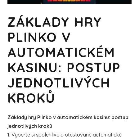
ZÁKLADY HRY
PLINKO V
AUTOMATICKÉM
KASINU: POSTUP
JEDNOTLIVÝCH
KROKŮ
Základy hry Plinko v automatickém kasinu: postup
jednotlivých kroků
1. Vyberte si spolehlivé a otestované automatické