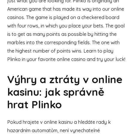
just what you are looking for. Plinko is originally an
American game that has made its way into our online
casinos. The game is played on a checkered board
with four rows, in which you place your bets. The goal
is to get as many points as possible by hitting the
marbles into the corresponding fields. The one with
the highest number of points wins. Learn to play
Plinko in your favorite online casino and try your luck!
Výhry a ztráty v online
kasinu: jak správně
hrat Plinko
Pokud hrajete v online kasinu a hledáte rady k
hazardním automatům, není vynechatelné