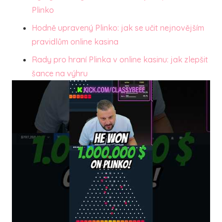
Plinko
Hodně upravený Plinko: jak se učit nejnovějším
pravidlům online kasina
Rady pro hraní Plinka v online kasinu: jak zlepšit
šance na výhru