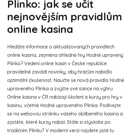
Plinko: jak se učit
nejnovějším pravidlům
online kasina
Hledáte informace o aktualizovaných pravidlech
online kasina, zejména ohledně hry Hodně upravený
Plinko? Vedení online kasin v České republice
pravidelně zavádí novinky, aby hráčům nabídlo
optimální zkušenost. Naučte se nová pravidla Hodně
upraveného Plinka a zvýšte své šance na výhru.
Online kasina v ČR nabízají školení a kurzy pro hry v
kasinu, včetně Hodně upraveného Plinka. Podívejte
se na webovou stránku vašeho oblíbeného kasina a
zjistěte, které kurzy nabízí. Stále si stýskáte po
tradičním Plinku? V moderní verzi najdete jistě tu