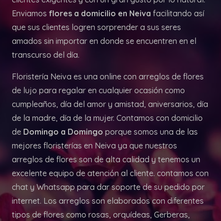
Enviamos
flores a domicilio en Neiva
facilitando así
que sus clientes logren sorprender a sus seres
amados sin importar en donde se encuentren en el
transcurso del día.
Floristería Neiva es una online con arreglos de flores
de lujo para regalar en cualquier ocasión como
cumpleaños, día del amor y amistad, aniversarios, día
de la madre, día de la mujer. Contamos con domicilio
de
Domingo a Domingo
porque somos una de las
mejores floristerías en Neiva ya que nuestros
arreglos de flores son de alta calidad y tenemos un
excelente equipo de atención al cliente. contamos con
chat y Whatsapp para dar soporte de su pedido por
internet. Los arreglos son elaborados con diferentes
tipos de flores como rosas, orquídeas, Gerberas,