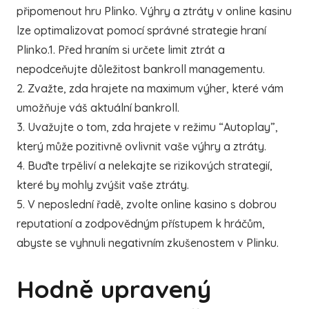
připomenout hru Plinko. Výhry a ztráty v online kasinu
lze optimalizovat pomocí správné strategie hraní
Plinko.1. Před hraním si určete limit ztrát a
nepodceňujte důležitost bankroll managementu.
2. Zvažte, zda hrajete na maximum výher, které vám
umožňuje váš aktuální bankroll.
3. Uvažujte o tom, zda hrajete v režimu “Autoplay”,
který může pozitivně ovlivnit vaše výhry a ztráty.
4. Buďte trpěliví a nelekajte se rizikových strategií,
které by mohly zvýšit vaše ztráty.
5. V neposlední řadě, zvolte online kasino s dobrou
reputationí a zodpovědným přístupem k hráčům,
abyste se vyhnuli negativním zkušenostem v Plinku.
Hodně upravený