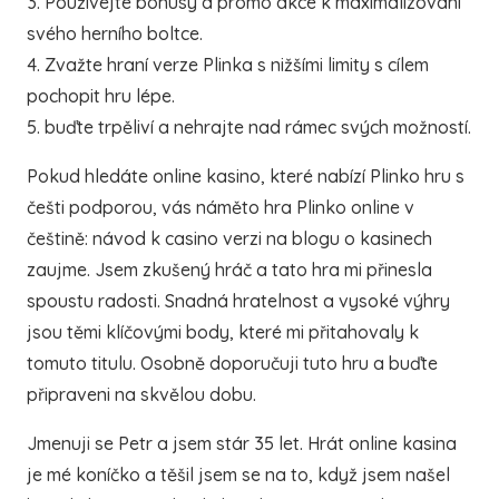
3. Používejte bonusy a promo akce k maximalizování
svého herního boltce.
4. Zvažte hraní verze Plinka s nižšími limity s cílem
pochopit hru lépe.
5. buďte trpěliví a nehrajte nad rámec svých možností.
Pokud hledáte online kasino, které nabízí Plinko hru s
češti podporou, vás náměto hra Plinko online v
češtině: návod k casino verzi na blogu o kasinech
zaujme. Jsem zkušený hráč a tato hra mi přinesla
spoustu radosti. Snadná hratelnost a vysoké výhry
jsou těmi klíčovými body, které mi přitahovaly k
tomuto titulu. Osobně doporučuji tuto hru a buďte
připraveni na skvělou dobu.
Jmenuji se Petr a jsem stár 35 let. Hrát online kasina
je mé koníčko a těšil jsem se na to, když jsem našel