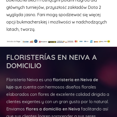
bukmacherskich i rosnącymi pulami nagród dla
głównych turniejów, przyszłość zakładów Dota 2
wygląda jasno. Fani mogą spodziewać się więcej
opcji bukmacherskiej i możliwości w nadchodzących
latach, tworzą.
FLORISTERÍAS
EN NEIVA A
DOMICILIO
Floristería Neiva es una
floristería en Neiva de
lujo
que cuenta con hermosos diseños florales
elaborados con flores de excelente calidad dirigida a
clientes exigentes y con un gran gusto por lo natural.
Enviamos
flores a domicilio en Neiva
facilitando así
que sus clientes logren sorprender a sus seres