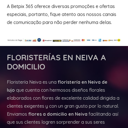
A Betpix 365 oferece diversas promoções e ofertas
especiais, portanto, fique atento aos nossos canais
de comunicação para não perder nenhuma delas.
FLORISTERÍAS
EN NEIVA A
DOMICILIO
Floristería Neiva es una
floristería en Neiva de
lujo
que cuenta con hermosos diseños florales
elaborados con flores de excelente calidad dirigida a
clientes exigentes y con un gran gusto por lo natural.
Enviamos
flores a domicilio en Neiva
facilitando así
que sus clientes logren sorprender a sus seres