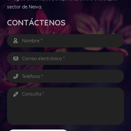
sector de Neiva.
CONTÁCTENOS