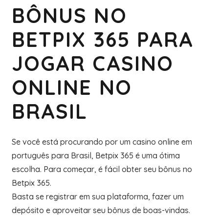
BÔNUS NO
BETPIX 365 PARA
JOGAR CASINO
ONLINE NO
BRASIL
Se você está procurando por um casino online em
português para Brasil, Betpix 365 é uma ótima
escolha. Para começar, é fácil obter seu bônus no
Betpix 365.
Basta se registrar em sua plataforma, fazer um
depósito e aproveitar seu bônus de boas-vindas.