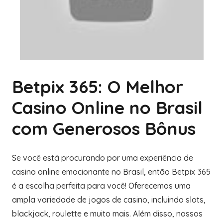
Betpix 365: O Melhor
Casino Online no Brasil
com Generosos Bônus
Se você está procurando por uma experiência de
casino online emocionante no Brasil, então Betpix 365
é a escolha perfeita para você! Oferecemos uma
ampla variedade de jogos de casino, incluindo slots,
blackjack, roulette e muito mais. Além disso, nossos