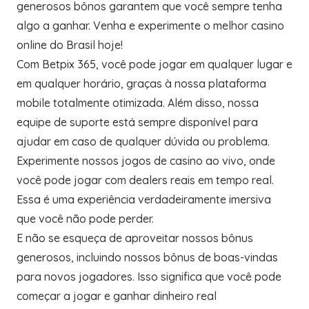
generosos bônos garantem que você sempre tenha
algo a ganhar. Venha e experimente o melhor casino
online do Brasil hoje!
Com Betpix 365, você pode jogar em qualquer lugar e
em qualquer horário, graças à nossa plataforma
mobile totalmente otimizada. Além disso, nossa
equipe de suporte está sempre disponível para
ajudar em caso de qualquer dúvida ou problema.
Experimente nossos jogos de casino ao vivo, onde
você pode jogar com dealers reais em tempo real.
Essa é uma experiência verdadeiramente imersiva
que você não pode perder.
E não se esqueça de aproveitar nossos bônus
generosos, incluindo nossos bônus de boas-vindas
para novos jogadores. Isso significa que você pode
começar a jogar e ganhar dinheiro real