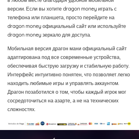
в любом месте благодаря удобной мобильной
версии. Если вы хотите dragon money играть с
телефона или планшета, просто перейдите на
dragon money официальный сайт или используйте
dragon money зеркало для доступа.
Мобильная версия драгон мани официальный сайт
адаптирована под все современные устройства,
обеспечивая быструю загрузку и стабильную работу.
Интерфейс интуитивно понятен, что позволяет легко
находить любимые игры и управлять аккаунтом.
Драгон позаботился о том, чтобы каждый игрок мог
сосредоточиться на азарте, а не на технических
сложностях.