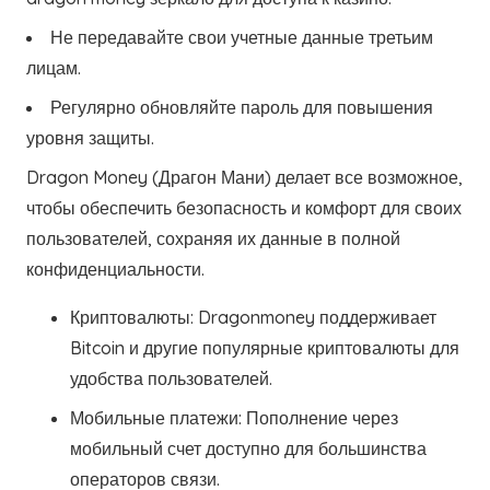
Не передавайте свои учетные данные третьим
лицам.
Регулярно обновляйте пароль для повышения
уровня защиты.
Dragon Money (Драгон Мани) делает все возможное,
чтобы обеспечить безопасность и комфорт для своих
пользователей, сохраняя их данные в полной
конфиденциальности.
Криптовалюты: Dragonmoney поддерживает
Bitcoin и другие популярные криптовалюты для
удобства пользователей.
Мобильные платежи: Пополнение через
мобильный счет доступно для большинства
операторов связи.