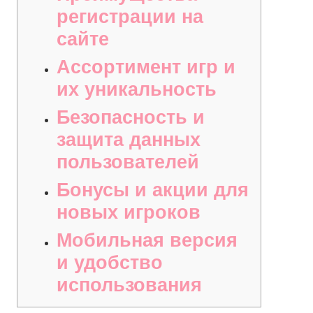
регистрации на
сайте
Ассортимент игр и
их уникальность
Безопасность и
защита данных
пользователей
Бонусы и акции для
новых игроков
Мобильная версия
и удобство
использования