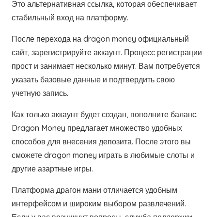
Это альтернативная ссылка, которая обеспечивает
стабильный вход на платформу.
После перехода на dragon money официальный
сайт, зарегистрируйте аккаунт. Процесс регистрации
прост и занимает несколько минут. Вам потребуется
указать базовые данные и подтвердить свою
учетную запись.
Как только аккаунт будет создан, пополните баланс.
Dragon Money предлагает множество удобных
способов для внесения депозита. После этого вы
сможете dragon money играть в любимые слоты и
другие азартные игры.
Платформа драгон мани отличается удобным
интерфейсом и широким выбором развлечений.