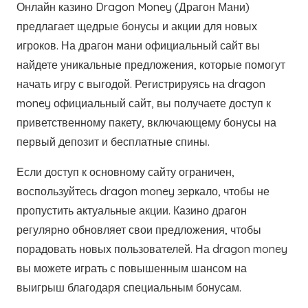
Онлайн казино Dragon Money (Драгон Мани)
предлагает щедрые бонусы и акции для новых
игроков. На драгон мани официальный сайт вы
найдете уникальные предложения, которые помогут
начать игру с выгодой. Регистрируясь на dragon
money официальный сайт, вы получаете доступ к
приветственному пакету, включающему бонусы на
первый депозит и бесплатные спины.
Если доступ к основному сайту ограничен,
воспользуйтесь dragon money зеркало, чтобы не
пропустить актуальные акции. Казино драгон
регулярно обновляет свои предложения, чтобы
порадовать новых пользователей. На dragon money
вы можете играть с повышенным шансом на
выигрыш благодаря специальным бонусам.