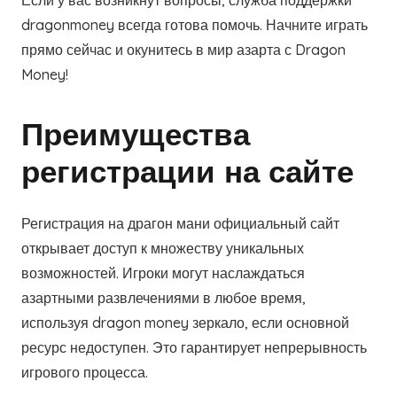
Если у вас возникнут вопросы, служба поддержки
dragonmoney всегда готова помочь. Начните играть
прямо сейчас и окунитесь в мир азарта с Dragon
Money!
Преимущества
регистрации на сайте
Регистрация на драгон мани официальный сайт
открывает доступ к множеству уникальных
возможностей. Игроки могут наслаждаться
азартными развлечениями в любое время,
используя dragon money зеркало, если основной
ресурс недоступен. Это гарантирует непрерывность
игрового процесса.