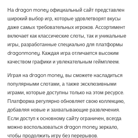
На dragon money официальный сайт представлен
широкий выбор игр, которые удовлетворят вкусы
даже самых требовательных игроков. Ассортимент
включает как классические слоты, так и уникальные
игры, разработанные специально для платформы
dragonmoney. Каждая игра отличается высоким
качеством графики и увлекательным геймплеем.
Играя на dragon money, вы сможете насладиться
популярными слотами, а также эксклюзивными
играми, которые доступны только на этом ресурсе.
Платформа регулярно обновляет свою коллекцию,
добавляя новые и захватывающие развлечения.
Если доступ к основному сайту ограничен, всегда
можно воспользоваться dragon money зеркало,
чтобы продолжить игру без перерывов.