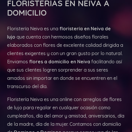
FLORISTERÍAS
EN NEIVA A
DOMICILIO
Floristería Neiva es una
floristería en Neiva de
lujo
que cuenta con hermosos diseños florales
elaborados con flores de excelente calidad dirigida a
clientes exigentes y con un gran gusto por lo natural.
Enviamos
flores a domicilio en Neiva
facilitando así
que sus clientes logren sorprender a sus seres
amados sin importar en donde se encuentren en el
transcurso del día.
Floristería Neiva es una online con arreglos de flores
de lujo para regalar en cualquier ocasión como
cumpleaños, día del amor y amistad, aniversarios, día
de la madre, día de la mujer. Contamos con domicilio