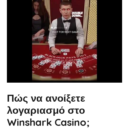
Πώς να ανοίξετε
λογαριασμό στο
Winshark Casino;