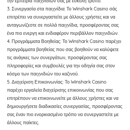
την εμπειρία παιχνιδιών σας με εύκολη τρόπο.
3. Συνεργασία στα παιχνίδια: Το Winshark Casino σάς
επιτρέπει να συνεργαστείτε με άλλους χρήστες και να
ανταγωνίζεστε σε πολλά παιχνίδια, προσφέροντας σας
ένα πιο ενεργη και ενδιαφέρον περιβάλλον παιχνιδιών.
4. Προγράμματα Βοηθείας: Το Winshark Casino παρέχει
προγράμματα βοηθείας που σας βοηθούν να καλύψετε
τις ανάγκες των συνεργάτων, προσφέροντας σας
πληροφορίες και συμβουλές για την οδηγία σας στον
κόσμο των παιχνιδιών του καζινού.
5. Διαχείριση Επικοινωνίας: Το Winshark Casino
παρέχει εργαλεία διαχείρισης επικοινωνίας που σας
επιτρέπουν να επικοινωνείτε με άλλους χρήστες και να
δημιουργήσετε διαδικασίες συνεργασίας, προσφέροντας
σας έναν πιο ενορκιασμένο τρόπο να συνεργαστείτε με
άλλους παίκτες.