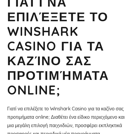
ΓΙΑΤΊ ΝΑ
ΕΠΙΛΈΞΕΤΕ ΤΟ
WINSHARK
CASINO ΓΙΑ ΤΑ
ΚΑΖΊΝΟ ΣΑΣ
ΠΡΟΤΙΜΉΜΑΤΑ
ONLINE;
Γιατί να επιλέξετε το Winshark Casino για τα καζίνο σας
προτιμήματα online; Διαθέτει ένα είδικο περιεχόμενο και
μια μεγάλη επιλογή παιχνιδιών, προσφέρει εκπληκτικά
προσφορές και περιοδικά νέα προγράμματα