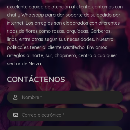
excelente equipo de atención al cliente. contamos con
chat y Whatsapp para dar soporte de su pedido por
internet. Los arreglos son elaborados con diferentes
tipos de flores como rosas, orquídeas, Gerberas,
lirios, entre otras según sus necesidades. Nuestra
política es tener al cliente sastifecho. Enviamos
arreglos al norte, sur, chapinero, centro o cualquier
sector de Neiva.
CONTÁCTENOS