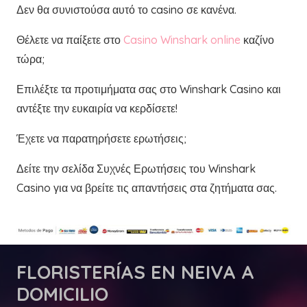
Δεν θα συνιστούσα αυτό το casino σε κανένα.
Θέλετε να παίξετε στο
Casino Winshark online
καζίνο
τώρα;
Επιλέξτε τα προτιμήματα σας στο Winshark Casino και
αντέξτε την ευκαιρία να κερδίσετε!
Έχετε να παρατηρήσετε ερωτήσεις;
Δείτε την σελίδα Συχνές Ερωτήσεις του Winshark
Casino για να βρείτε τις απαντήσεις στα ζητήματα σας.
FLORISTERÍAS
EN NEIVA A
DOMICILIO