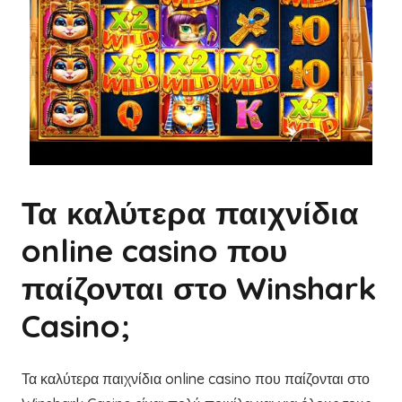
Τα καλύτερα παιχνίδια
online casino που
παίζονται στο Winshark
Casino;
Τα καλύτερα παιχνίδια online casino που παίζονται στο