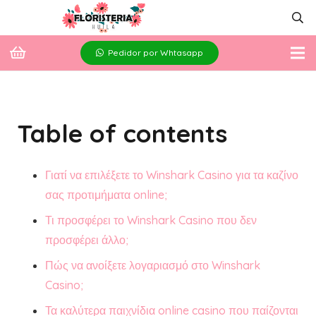
Pedidor por Whtasapp
Table of contents
Γιατί να επιλέξετε το Winshark Casino για τα καζίνο
σας προτιμήματα online;
Τι προσφέρει το Winshark Casino που δεν
προσφέρει άλλο;
Πώς να ανοίξετε λογαριασμό στο Winshark
Casino;
Τα καλύτερα παιχνίδια online casino που παίζονται