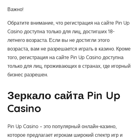
Важно!
Обратите внимание, что регистрация на сайте Pin Up
Casino доступна только для лиц, достигших 18-
летнего возраста. Если вы не достигли этого
возраста, вам не разрешается играть в казино. Кроме
того, регистрация на сайте Pin Up Casino доступна
только для лиц, проживающих в странах, где игорный
бизнес разрешен.
Зеркало сайта Pin Up
Casino
Pin Up Casino – это популярный онлайн-казино,
которое предлагает игрокам широкий спектр игр и