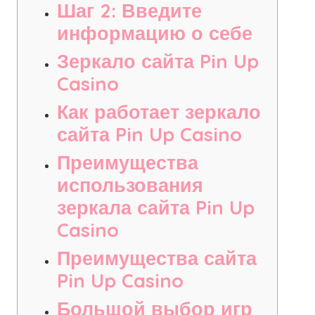
Шаг 2: Введите
информацию о себе
Зеркало сайта Pin Up
Casino
Как работает зеркало
сайта Pin Up Casino
Преимущества
использования
зеркала сайта Pin Up
Casino
Преимущества сайта
Pin Up Casino
Большой выбор игр