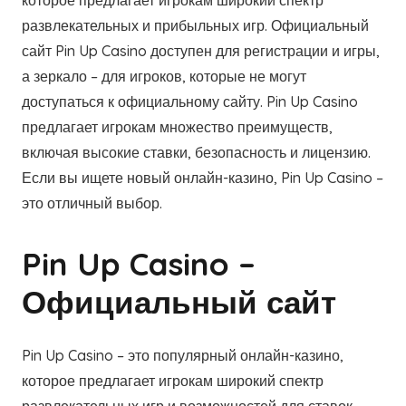
которое предлагает игрокам широкий спектр
развлекательных и прибыльных игр. Официальный
сайт Pin Up Casino доступен для регистрации и игры,
а зеркало – для игроков, которые не могут
доступаться к официальному сайту. Pin Up Casino
предлагает игрокам множество преимуществ,
включая высокие ставки, безопасность и лицензию.
Если вы ищете новый онлайн-казино, Pin Up Casino –
это отличный выбор.
Pin Up Casino –
Официальный сайт
Pin Up Casino – это популярный онлайн-казино,
которое предлагает игрокам широкий спектр