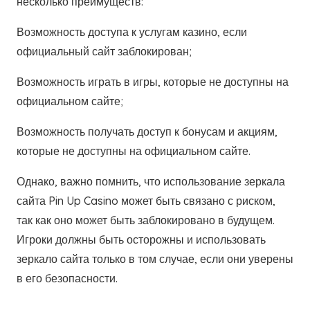
несколько преимуществ:
Возможность доступа к услугам казино, если
официальный сайт заблокирован;
Возможность играть в игры, которые не доступны на
официальном сайте;
Возможность получать доступ к бонусам и акциям,
которые не доступны на официальном сайте.
Однако, важно помнить, что использование зеркала
сайта Pin Up Casino может быть связано с риском,
так как оно может быть заблокировано в будущем.
Игроки должны быть осторожны и использовать
зеркало сайта только в том случае, если они уверены
в его безопасности.