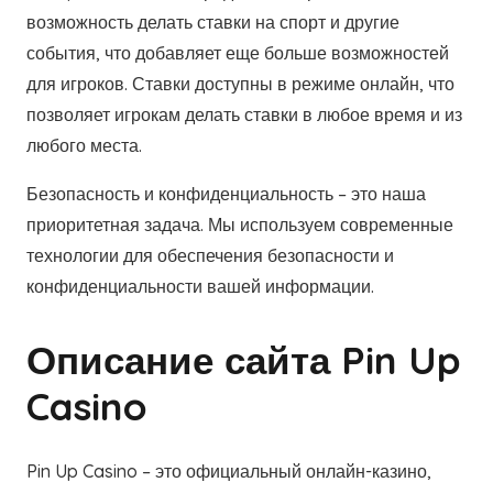
возможность делать ставки на спорт и другие
события, что добавляет еще больше возможностей
для игроков. Ставки доступны в режиме онлайн, что
позволяет игрокам делать ставки в любое время и из
любого места.
Безопасность и конфиденциальность – это наша
приоритетная задача. Мы используем современные
технологии для обеспечения безопасности и
конфиденциальности вашей информации.
Описание сайта Pin Up
Casino
Pin Up Casino – это официальный онлайн-казино,