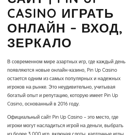
CASINO ИГРАТЬ
ОНЛАЙН – ВХОД,
ЗЕРКАЛО
В современном мире азартных игр, где каждый день
появляются новые онлайн-казино, Pin Up Casino
остается одним из самых популярных и надежных
игроков на рынке. Это неудивительно, учитывая
богатый опыт и репутацию, которую имеет Pin Up
Casino, основанный в 2016 году.
Официальный сайт Pin Up Casino – это место, где
игроки могут насладиться игрой на деньги, выбрать
из более 3 000 игр, включая слоты, карточные игры,