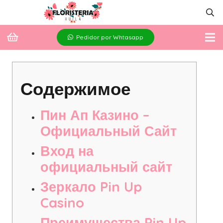
Pedidor por Whtasapp
Содержимое
Пин Ап Казино –
Официальный Сайт
Вход на
официальный сайт
Зеркало Pin Up
Casino
Преимущества Pin Up