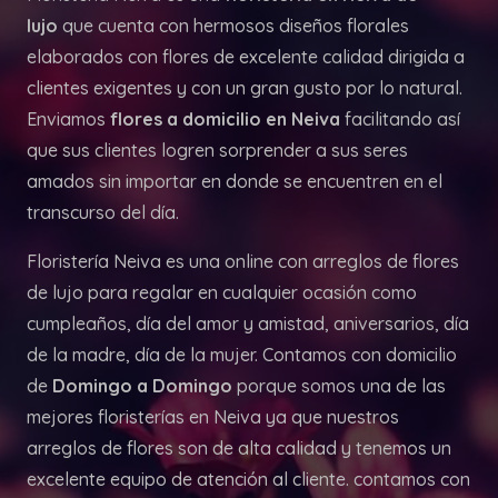
lujo
que cuenta con hermosos diseños florales
elaborados con flores de excelente calidad dirigida a
clientes exigentes y con un gran gusto por lo natural.
Enviamos
flores a domicilio en Neiva
facilitando así
que sus clientes logren sorprender a sus seres
amados sin importar en donde se encuentren en el
transcurso del día.
Floristería Neiva es una online con arreglos de flores
de lujo para regalar en cualquier ocasión como
cumpleaños, día del amor y amistad, aniversarios, día
de la madre, día de la mujer. Contamos con domicilio
de
Domingo a Domingo
porque somos una de las
mejores floristerías en Neiva ya que nuestros
arreglos de flores son de alta calidad y tenemos un
excelente equipo de atención al cliente. contamos con