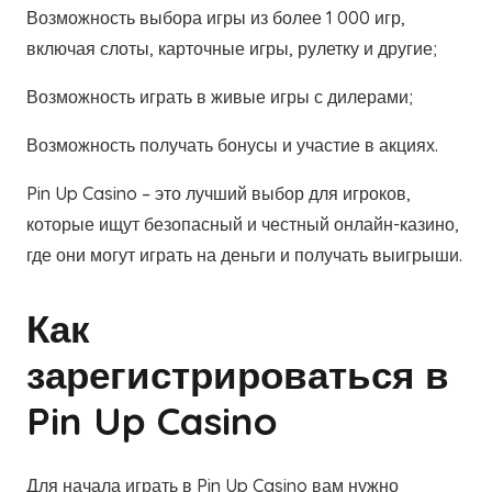
Возможность выбора игры из более 1 000 игр,
включая слоты, карточные игры, рулетку и другие;
Возможность играть в живые игры с дилерами;
Возможность получать бонусы и участие в акциях.
Pin Up Casino – это лучший выбор для игроков,
которые ищут безопасный и честный онлайн-казино,
где они могут играть на деньги и получать выигрыши.
Как
зарегистрироваться в
Pin Up Casino
Для начала играть в Pin Up Casino вам нужно