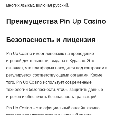
многих языках, включая русский.
Преимущества Pin Up Casino
Безопасность и лицензия
Pin Up Casino имеет лицензию на проведение
игровой деятельности, выдана в Курасао. Это
означает, что платформа находится под контролем и
регулируется соответствующими органами. Кроме
того, Pin Up Casino использует современные
технологии безопасности, чтобы защитить данные
игроков и обеспечить безопасность транзакций.
Pin Up Casino – это официальный онлайн-казино,