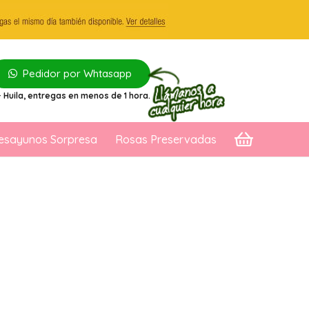
Pedidor por Whtasapp
 Huila
, entregas en menos de 1 hora.
esayunos Sorpresa
Rosas Preservadas