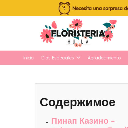
Inicio
Dias Especiales
Agradecimiento
Содержимое
Пинап Казино –