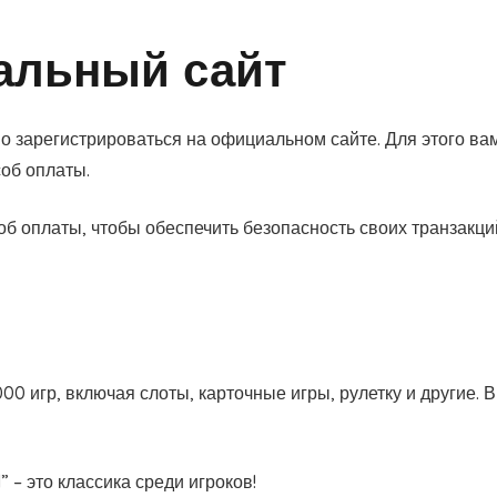
альный сайт
но зарегистрироваться на официальном сайте. Для этого ва
об оплаты.
б оплаты, чтобы обеспечить безопасность своих транзакци
000 игр, включая слоты, карточные игры, рулетку и другие. 
 – это классика среди игроков!