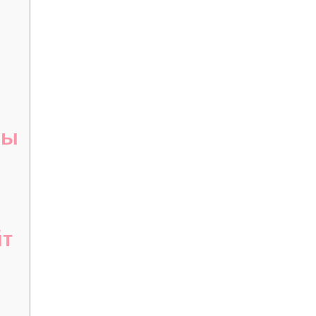
ры
йт