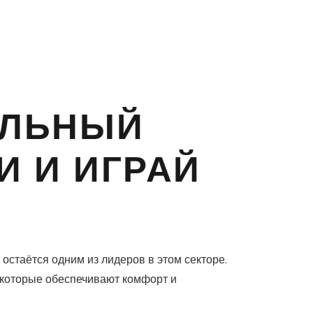
АЛЬНЫЙ
ДИ И ИГРАЙ
 остаётся одним из лидеров в этом секторе.
, которые обеспечивают комфорт и