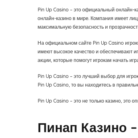
Pin Up Casino – это официальный онлайн-к
онлайн-казино в мире. Компания имеет лиц
максимальную безопасность и прозрачност
На официальном сайте Pin Up Casino игроки
имеют высокое качество и обеспечивают иг
акции, которые помогут игрокам начать игр
Pin Up Casino – это лучший выбор для игр
Pin Up Casino, то вы находитесь в правиль
Pin Up Casino – это не только казино, это о
Пинап Казино 