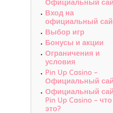
Официальный са
Вход на
официальный сай
Выбор игр
Бонусы и акции
Ограничения и
условия
Pin Up Casino –
Официальный са
Официальный са
Pin Up Casino – что
это?