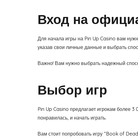
Вход на офици
Для начала игры на Pin Up Casino вам нуж
указав свои личные данные и выбрать спос
Важно! Вам нужно выбрать надежный спосо
Выбор игр
Pin Up Casino предлагает игрокам более 3 
понравилась, и начать играть.
Вам стоит попробовать игру “Book of Dead”